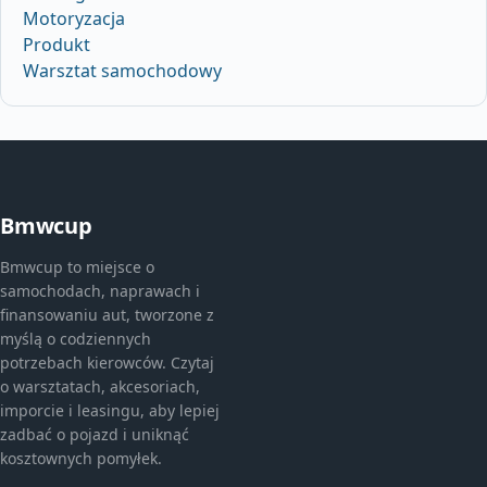
Motoryzacja
Produkt
Warsztat samochodowy
Bmwcup
Bmwcup to miejsce o
samochodach, naprawach i
finansowaniu aut, tworzone z
myślą o codziennych
potrzebach kierowców. Czytaj
o warsztatach, akcesoriach,
imporcie i leasingu, aby lepiej
zadbać o pojazd i uniknąć
kosztownych pomyłek.