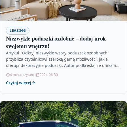
LEASING
Niezwykłe poduszki ozdobne – dodaj urok
swojemu wnętrzu!
Artykuł "Odkryj niezwykłe wzory poduszek ozdobnych"
przybliża czytelnikowi szeroką gamę możliwości, jakie
oferują dekoracyjne poduszki. Autor podkreśla, że unikalne
wzory poduszek mogą dodać uroku…
4 minut czytania
2024-06-30
Czytaj więcej