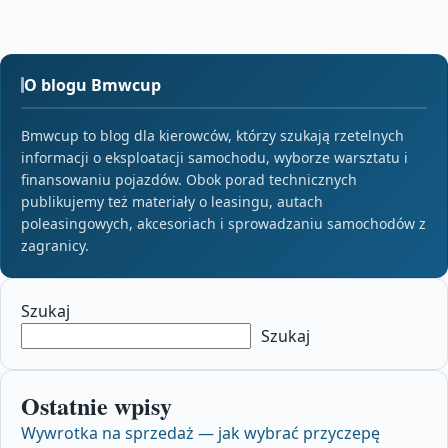
O blogu Bmwcup
Bmwcup to blog dla kierowców, którzy szukają rzetelnych
informacji o eksploatacji samochodu, wyborze warsztatu i
finansowaniu pojazdów. Obok porad technicznych
publikujemy też materiały o leasingu, autach
poleasingowych, akcesoriach i sprowadzaniu samochodów z
zagranicy.
Szukaj
Szukaj
Ostatnie wpisy
Wywrotka na sprzedaż — jak wybrać przyczepę