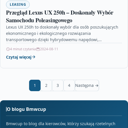
LEASING
Przegląd Lexus UX 250h – Doskonały Wybór
Samochodu Poleasingowego
Lexus UX 250h to doskonały wybór dla osób poszukujących
ekonomicznego i ekologicznego rozwiązania
transportowego dzięki hybrydowemu napędowi,
oszczędności paliwa i ograniczeniu emisji szkodliwych
4 minut czytania
2024-08-11
substancji…
Czytaj więcej
1
2
3
4
Następna →
O blogu Bmwcup
Bmwcup to blog dla kierowców, którzy szukają rzetelnych