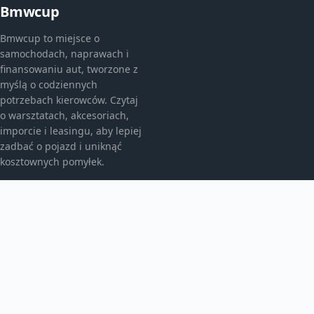
Bmwcup
Bmwcup to miejsce o
samochodach, naprawach i
finansowaniu aut, tworzone z
myślą o codziennych
potrzebach kierowców. Czytaj
o warsztatach, akcesoriach,
imporcie i leasingu, aby lepiej
zadbać o pojazd i uniknąć
kosztownych pomyłek.
KATEGORIE
Bez kategorii
Leasing
TEMATY
Motoryzacja