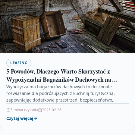
LEASING
5 Powodów, Dlaczego Warto Skorzystać z
Wypożyczalni Bagażników Dachowych na
Wyjeździe z Kuchenką Turystyczną
Wypożyczalnia bagażników dachowych to doskonałe
rozwiązanie dla podróżujących z kuchnią turystyczną,
zapewniając dodatkową przestrzeń, bezpieczeństwo,
elastyczność, wygodny dostęp i oszczędności. Montaż jest
5 minut czytania
2025-02-26
często bezpłatny,…
Czytaj więcej