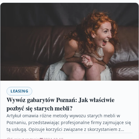
LEASING
Wywóz gabarytów Poznań: Jak właściwie
pozbyć się starych mebli?
Artykuł omawia różne metody wywozu starych mebli w
Poznaniu, przedstawiając profesjonalne firmy zajmujące się
tą usługą. Opisuje korzyści związane z skorzystaniem z
usług specjalistycznej…