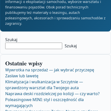
informacji o eksploatacji samochodu, wyborze warsztatu i
finansowaniu pojazdów. Obok porad technicznych
publikujemy też materiały o leasingu, autach
poleasingowych, akcesoriach i sprowadzaniu samochodów z
zagranicy.
Szukaj
Szukaj
Ostatnie wpisy
Wywrotka na sprzedaż — jak wybrać przyczepę
Zasław lub lawetę
Klimatyzacja i wulkanizacja w Szczytnie —
sprawdzony warsztat dla Twojego auta
Naprawa deski rozdzielczej po kolizji — czy warto?
Poleasingowe MINI: styl i oszczędność dla
wymagających