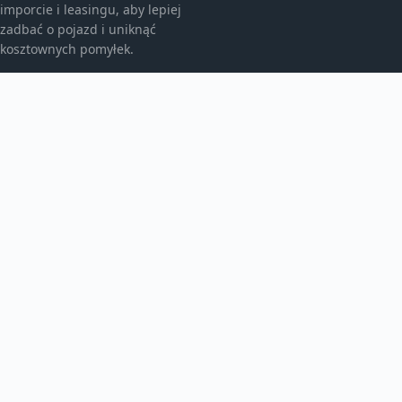
imporcie i leasingu, aby lepiej
zadbać o pojazd i uniknąć
kosztownych pomyłek.
KATEGORIE
Bez kategorii
Leasing
TEMATY
Motoryzacja
Produkt
WIĘCEJ
Warsztat samochodowy