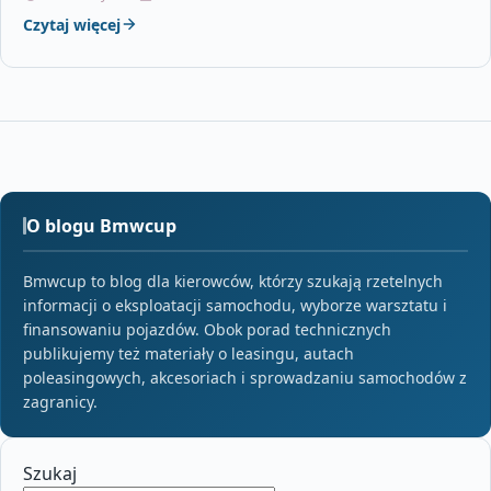
Czytaj więcej
O blogu Bmwcup
Bmwcup to blog dla kierowców, którzy szukają rzetelnych
informacji o eksploatacji samochodu, wyborze warsztatu i
finansowaniu pojazdów. Obok porad technicznych
publikujemy też materiały o leasingu, autach
poleasingowych, akcesoriach i sprowadzaniu samochodów z
zagranicy.
Szukaj