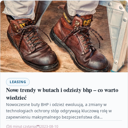
LEASING
Nowe trendy w butach i odzieży bhp – co warto
wiedzieć
Nowoczesne buty BHP i odzież ewoluują, a zmiany w
technologiach ochrony stóp odgrywają kluczową rolę w
zapewnieniu maksymalnego bezpieczeństwa dla
pracowników. Nowe trendy skupiają…
6 minut czytania
2023-08-10