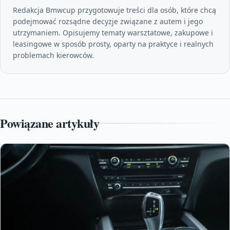
Redakcja Bmwcup przygotowuje treści dla osób, które chcą
podejmować rozsądne decyzje związane z autem i jego
utrzymaniem. Opisujemy tematy warsztatowe, zakupowe i
leasingowe w sposób prosty, oparty na praktyce i realnych
problemach kierowców.
Powiązane artykuły