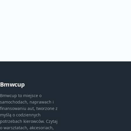
Bmwcup
Bmwcup to miejsce o
samochodach, naprawach i
finansowaniu aut, tworzone z
myślą o codziennych
potrzebach kierowców. Czytaj
o warsztatach, akcesoriach,