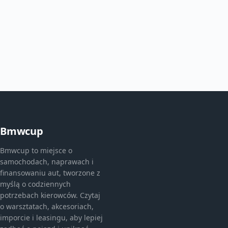
Bmwcup
Bmwcup to miejsce o
samochodach, naprawach i
finansowaniu aut, tworzone z
myślą o codziennych
potrzebach kierowców. Czytaj
o warsztatach, akcesoriach,
imporcie i leasingu, aby lepiej