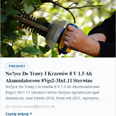
PRODUKT
No?yce Do Trawy I Krzewów 8 V 1.5 Ah
Akumulatorowe 8Vgs2-3In1.11 Sterwins
No?yce Do Trawy I Krzewów 8 V 1.5 Ah Akumulatorowe
8Vgs2-3In1.11 Sterwins Verto: No?yce ogrodnicze opel
dostawcze, seat toledo 2016, bmw m6 2021, wymiana…
1 minuta czytania
2019-02-08
Czytaj więcej