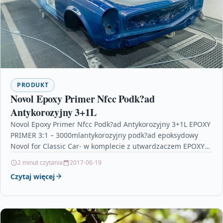
PRODUKT
Novol Epoxy Primer Nfcc Podk?ad
Antykorozyjny 3+1L
Novol Epoxy Primer Nfcc Podk?ad Antykorozyjny 3+1L EPOXY
PRIMER 3:1 – 3000mlantykorozyjny podk?ad epoksydowy
Novol for Classic Car- w komplecie z utwardzaczem EPOXY
PRIMER…
2 minut czytania
2017-06-19
Czytaj więcej