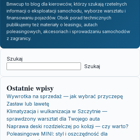
Bmwcup to blog dla kierowców, którzy szukają rzetelnych
informacji o eksploatacji samochodu, wyborze warsztatu i
finansowaniu pojazdów. Obok porad technicznych
publikujemy też materiały o leasingu, autach
poleasingowych, akcesoriach i sprowadzaniu samochodów
z zagranicy.
Szukaj
Szukaj
Ostatnie wpisy
Wywrotka na sprzedaż — jak wybrać przyczepę
Zasław lub lawetę
Klimatyzacja i wulkanizacja w Szczytnie —
sprawdzony warsztat dla Twojego auta
Naprawa deski rozdzielczej po kolizji — czy warto?
Poleasingowe MINI: styl i oszczędność dla