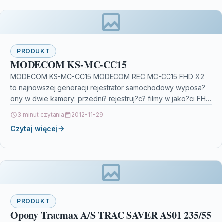
PRODUKT
MODECOM KS-MC-CC15
MODECOM KS-MC-CC15 MODECOM REC MC-CC15 FHD X2
to najnowszej generacji rejestrator samochodowy wyposa?
ony w dwie kamery: przedni? rejestruj?c? filmy w jako?ci FHD
z pr?dko?ci?…
3 minut czytania
2012-11-29
Czytaj więcej
PRODUKT
Opony Tracmax A/S TRAC SAVER AS01 235/55