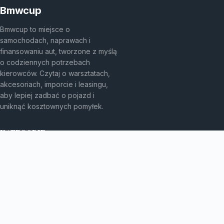
Bmwcup
Bmwcup to miejsce o
samochodach, naprawach i
finansowaniu aut, tworzone z myślą
o codziennych potrzebach
kierowców. Czytaj o warsztatach,
akcesoriach, imporcie i leasingu,
aby lepiej zadbać o pojazd i
uniknąć kosztownych pomyłek.
KATEGORIE
Bez kategorii
Leasing
TEMATY
Motoryzacja