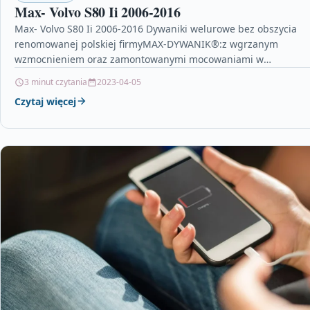
Max- Volvo S80 Ii 2006-2016
Max- Volvo S80 Ii 2006-2016 Dywaniki welurowe bez obszycia
renomowanej polskiej firmyMAX-DYWANIK®:z wgrzanym
wzmocnieniem oraz zamontowanymi mocowaniami w
zestawie.Specyfikacja produktowa:Czarna 01, bez obszycia, bez
3 minut czytania
2023-04-05
Czytaj więcej