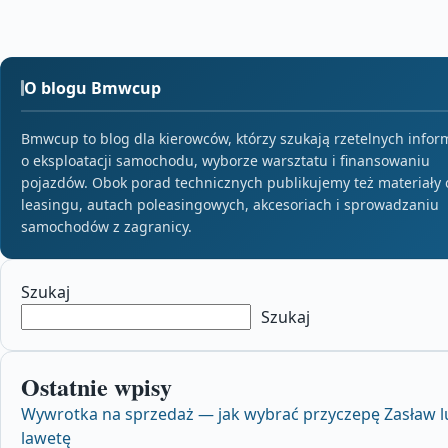
O blogu Bmwcup
Bmwcup to blog dla kierowców, którzy szukają rzetelnych infor
o eksploatacji samochodu, wyborze warsztatu i finansowaniu
pojazdów. Obok porad technicznych publikujemy też materiały 
leasingu, autach poleasingowych, akcesoriach i sprowadzaniu
samochodów z zagranicy.
Szukaj
Szukaj
Ostatnie wpisy
Wywrotka na sprzedaż — jak wybrać przyczepę Zasław l
lawetę