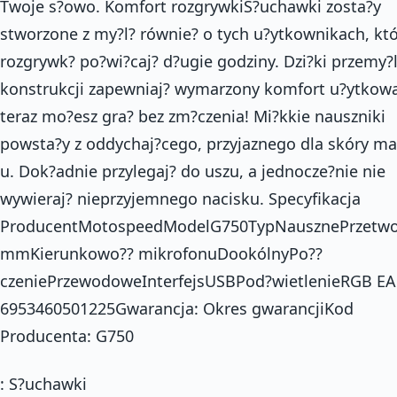
Twoje s?owo. Komfort rozgrywkiS?uchawki zosta?y
stworzone z my?l? równie? o tych u?ytkownikach, któ
rozgrywk? po?wi?caj? d?ugie godziny. Dzi?ki przemy?
konstrukcji zapewniaj? wymarzony komfort u?ytkowa
teraz mo?esz gra? bez zm?czenia! Mi?kkie nauszniki
powsta?y z oddychaj?cego, przyjaznego dla skóry ma
u. Dok?adnie przylegaj? do uszu, a jednocze?nie nie
wywieraj? nieprzyjemnego nacisku. Specyfikacja
ProducentMotospeedModelG750TypNausznePrzetwo
mmKierunkowo?? mikrofonuDookólnyPo??
czeniePrzewodoweInterfejsUSBPod?wietlenieRGB EA
6953460501225Gwarancja: Okres gwarancjiKod
Producenta: G750
: S?uchawki