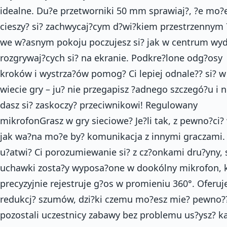
idealne. Du?e przetworniki 50 mm sprawiaj?, ?e mo?
cieszy? si? zachwycaj?cym d?wi?kiem przestrzennym 
we w?asnym pokoju poczujesz si? jak w centrum wyd
rozgrywaj?cych si? na ekranie. Podkre?lone odg?osy
kroków i wystrza?ów pomog? Ci lepiej odnale?? si? w
wiecie gry – ju? nie przegapisz ?adnego szczegó?u i n
dasz si? zaskoczy? przeciwnikowi! Regulowany
mikrofonGrasz w gry sieciowe? Je?li tak, z pewno?ci? 
jak wa?na mo?e by? komunikacja z innymi graczami.
u?atwi? Ci porozumiewanie si? z cz?onkami dru?yny, 
uchawki zosta?y wyposa?one w dookólny mikrofon, 
precyzyjnie rejestruje g?os w promieniu 360°. Oferuj
redukcj? szumów, dzi?ki czemu mo?esz mie? pewno??
pozostali uczestnicy zabawy bez problemu us?ysz? k