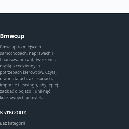
Bmwcup
Bmwcup to miejsce o
samochodach, naprawach i
finansowaniu aut, tworzone z
myślą o codziennych
potrzebach kierowców. Czytaj
o warsztatach, akcesoriach,
imporcie i leasingu, aby lepiej
zadbać o pojazd i uniknąć
kosztownych pomyłek.
KATEGORIE
Bez kategorii