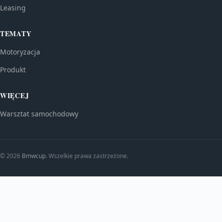
Leasing
TEMATY
Motoryzacja
Produkt
WIĘCEJ
Warsztat samochodowy
© 2026
Bmwcup
. Wszelkie prawa zastrzeżone.