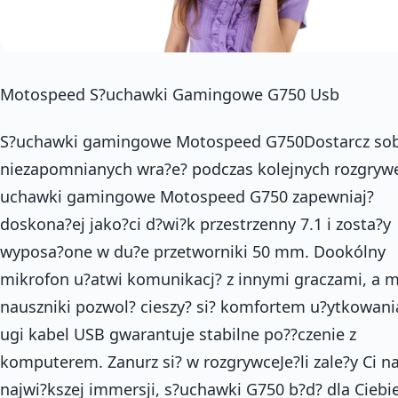
Motospeed S?uchawki Gamingowe G750 Usb
S?uchawki gamingowe Motospeed G750Dostarcz sob
niezapomnianych wra?e? podczas kolejnych rozgrywe
uchawki gamingowe Motospeed G750 zapewniaj?
doskona?ej jako?ci d?wi?k przestrzenny 7.1 i zosta?y
wyposa?one w du?e przetworniki 50 mm. Dookólny
mikrofon u?atwi komunikacj? z innymi graczami, a m
nauszniki pozwol? cieszy? si? komfortem u?ytkowani
ugi kabel USB gwarantuje stabilne po??czenie z
komputerem. Zanurz si? w rozgrywceJe?li zale?y Ci na
najwi?kszej immersji, s?uchawki G750 b?d? dla Ciebi