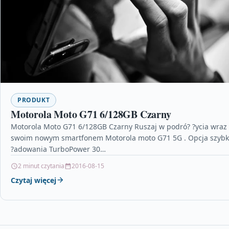
PRODUKT
Motorola Moto G71 6/128GB Czarny
Motorola Moto G71 6/128GB Czarny Ruszaj w podró? ?ycia wraz
swoim nowym smartfonem Motorola moto G71 5G . Opcja szybk
?adowania TurboPower 30…
2 minut czytania
2016-08-15
Czytaj więcej