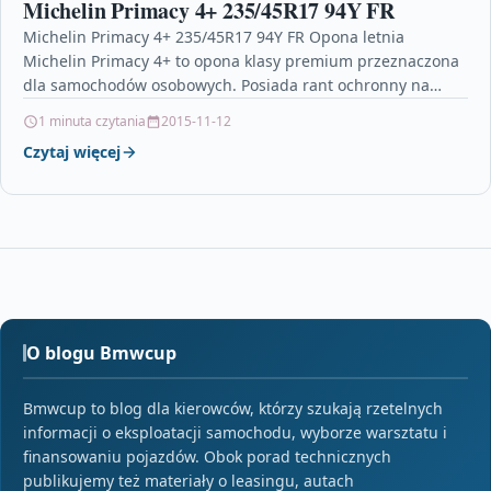
Michelin Primacy 4+ 235/45R17 94Y FR
Michelin Primacy 4+ 235/45R17 94Y FR Opona letnia
Michelin Primacy 4+ to opona klasy premium przeznaczona
dla samochodów osobowych. Posiada rant ochronny na
felg?.…
1 minuta czytania
2015-11-12
Czytaj więcej
O blogu Bmwcup
Bmwcup to blog dla kierowców, którzy szukają rzetelnych
informacji o eksploatacji samochodu, wyborze warsztatu i
finansowaniu pojazdów. Obok porad technicznych
publikujemy też materiały o leasingu, autach