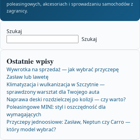
poleasingowych, akcesoriach i sprowadzaniu samochodów z
zagranicy.
Szukaj
Szukaj
Ostatnie wpisy
Wywrotka na sprzedaż — jak wybrać przyczepę
Zasław lub lawetę
Klimatyzacja i wulkanizacja w Szczytnie —
sprawdzony warsztat dla Twojego auta
Naprawa deski rozdzielczej po kolizji — czy warto?
Poleasingowe MINI: styl i oszczędność dla
wymagających
Przyczepy jednoosiowe: Zasław, Neptun czy Carro —
który model wybrać?