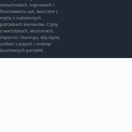
samochodach, naprawach i
finansowaniu aut, tworzone z
myślą o codziennych
potrzebach kierowców. Czytaj
o warsztatach, akcesoriach,
imporcie i leasingu, aby lepiej
zadbać o pojazd i uniknąć
kosztownych pomyłek.
KATEGORIE
Bez kategorii
Leasing
TEMATY
Motoryzacja
Produkt