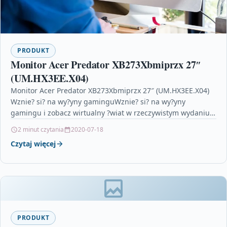
PRODUKT
Monitor Acer Predator XB273Xbmiprzx 27″
(UM.HX3EE.X04)
Monitor Acer Predator XB273Xbmiprzx 27″ (UM.HX3EE.X04)
Wznie? si? na wy?yny gaminguWznie? si? na wy?yny
gamingu i zobacz wirtualny ?wiat w rzeczywistym wydaniu.
Do?wiadcz czego?…
2 minut czytania
2020-07-18
Czytaj więcej
PRODUKT