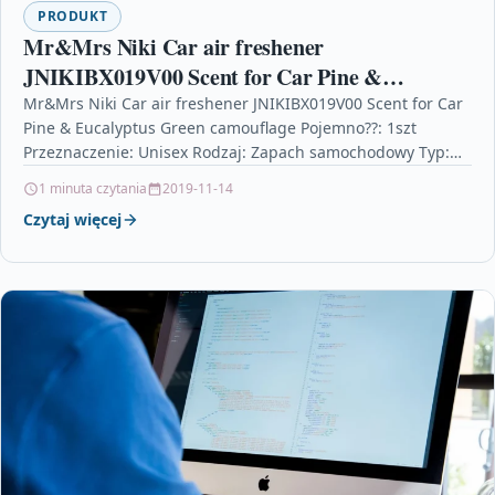
PRODUKT
Mr&Mrs Niki Car air freshener
JNIKIBX019V00 Scent for Car Pine &
Eucalyptus Green camouflage
Mr&Mrs Niki Car air freshener JNIKIBX019V00 Scent for Car
Pine & Eucalyptus Green camouflage Pojemno??: 1szt
Przeznaczenie: Unisex Rodzaj: Zapach samochodowy Typ:
Do nape?nienia…
1 minuta czytania
2019-11-14
Czytaj więcej