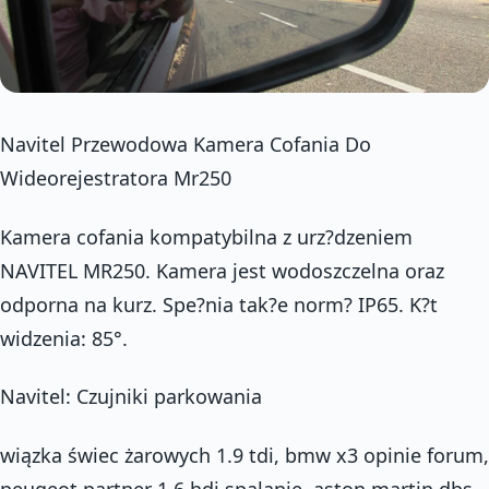
Navitel Przewodowa Kamera Cofania Do
Wideorejestratora Mr250
Kamera cofania kompatybilna z urz?dzeniem
NAVITEL MR250. Kamera jest wodoszczelna oraz
odporna na kurz. Spe?nia tak?e norm? IP65. K?t
widzenia: 85°.
Navitel: Czujniki parkowania
wiązka świec żarowych 1.9 tdi, bmw x3 opinie forum,
peugeot partner 1.6 hdi spalanie, aston martin dbs