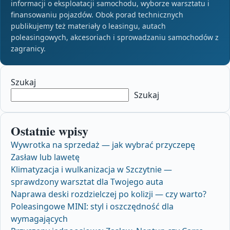
informacji o eksploatacji samochodu, wyborze warsztatu i
finansowaniu pojazdów. Obok porad technicznych
publikujemy też materiały o leasingu, autach
poleasingowych, akcesoriach i sprowadzaniu samochodów z
zagranicy.
Szukaj
Szukaj
Ostatnie wpisy
Wywrotka na sprzedaż — jak wybrać przyczepę
Zasław lub lawetę
Klimatyzacja i wulkanizacja w Szczytnie —
sprawdzony warsztat dla Twojego auta
Naprawa deski rozdzielczej po kolizji — czy warto?
Poleasingowe MINI: styl i oszczędność dla
wymagających