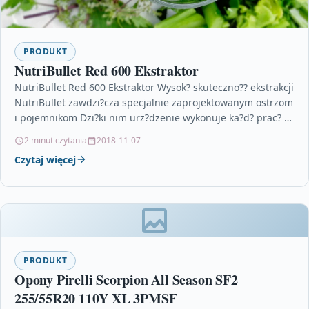
PRODUKT
NutriBullet Red 600 Ekstraktor
NutriBullet Red 600 Ekstraktor Wysok? skuteczno?? ekstrakcji
NutriBullet zawdzi?cza specjalnie zaprojektowanym ostrzom
i pojemnikom Dzi?ki nim urz?dzenie wykonuje ka?d? prac? w
nieprawdopodobnie krótkim czasie.NutriBullet…
2 minut czytania
2018-11-07
Czytaj więcej
PRODUKT
Opony Pirelli Scorpion All Season SF2
255/55R20 110Y XL 3PMSF