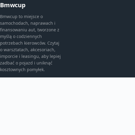
Bmwcup
Bmwcup to miejsce o
samochodach, naprawach i
finansowaniu aut, tworzone z
myślą o codziennych
potrzebach kierowców. Czytaj
o warsztatach, akcesoriach,
imporcie i leasingu, aby lepiej
zadbać o pojazd i uniknąć
kosztownych pomyłek.
KATEGORIE
Bez kategorii
Leasing
TEMATY
Motoryzacja