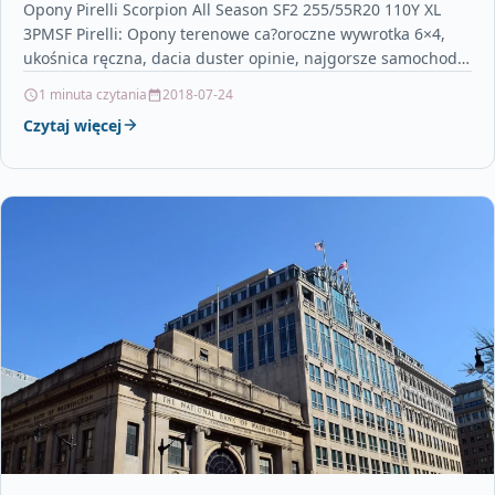
Opony Pirelli Scorpion All Season SF2 255/55R20 110Y XL
3PMSF Pirelli: Opony terenowe ca?oroczne wywrotka 6×4,
ukośnica ręczna, dacia duster opinie, najgorsze samochody,
compensa…
1 minuta czytania
2018-07-24
Czytaj więcej