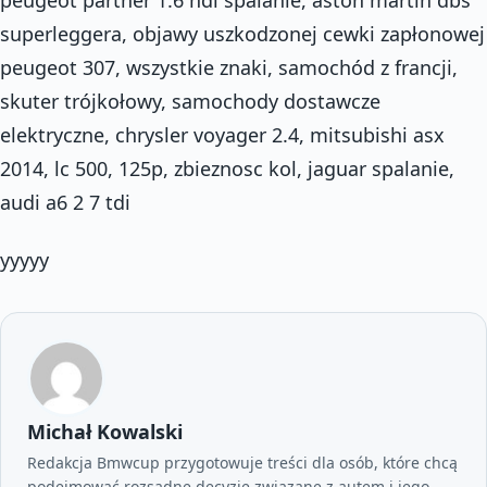
superleggera, objawy uszkodzonej cewki zapłonowej
peugeot 307, wszystkie znaki, samochód z francji,
skuter trójkołowy, samochody dostawcze
elektryczne, chrysler voyager 2.4, mitsubishi asx
2014, lc 500, 125p, zbieznosc kol, jaguar spalanie,
audi a6 2 7 tdi
yyyyy
Michał Kowalski
Redakcja Bmwcup przygotowuje treści dla osób, które chcą
podejmować rozsądne decyzje związane z autem i jego