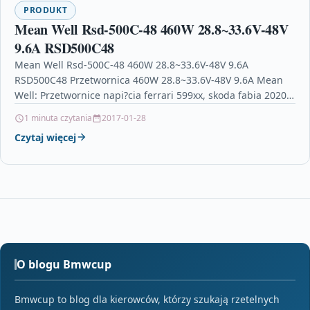
PRODUKT
Mean Well Rsd-500C-48 460W 28.8~33.6V-48V
9.6A RSD500C48
Mean Well Rsd-500C-48 460W 28.8~33.6V-48V 9.6A
RSD500C48 Przetwornica 460W 28.8~33.6V-48V 9.6A Mean
Well: Przetwornice napi?cia ferrari 599xx, skoda fabia 2020,
qashqai 2.0 dci, daster,…
1 minuta czytania
2017-01-28
Czytaj więcej
O blogu Bmwcup
Bmwcup to blog dla kierowców, którzy szukają rzetelnych