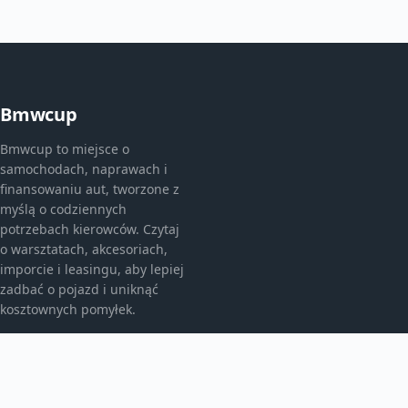
Bmwcup
Bmwcup to miejsce o
samochodach, naprawach i
finansowaniu aut, tworzone z
myślą o codziennych
potrzebach kierowców. Czytaj
o warsztatach, akcesoriach,
imporcie i leasingu, aby lepiej
zadbać o pojazd i uniknąć
kosztownych pomyłek.
KATEGORIE
Bez kategorii