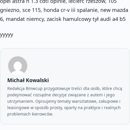
opel astra h 1.3 cdti opinie, leclerc rzeszów, 105
gniezno, sce 115, honda cr-v iii spalanie, new mazda
6, mandat niemcy, zacisk hamulcowy tył audi a4 b5
yyyyy
Michał Kowalski
Redakcja Bmwcup przygotowuje treści dla osób, które chcą
podejmować rozsądne decyzje związane z autem i jego
utrzymaniem. Opisujemy tematy warsztatowe, zakupowe i
leasingowe w sposób prosty, oparty na praktyce i realnych
problemach kierowców.