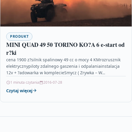
PRODUKT
MINI QUAD 49 50 TORINO KO?A 6 e-start od
r?ki
cena 1900 z?silnik spalinowy 49 cc o mocy 4 KMrozrusznik
elektrycznypiloty zdalnego gaszenia i odpalaniainstalacja
12v + ?adowarka w komplecieSmycz ( Zrywka – W…
1 minuta czytania
2016-07-28
Czytaj więcej