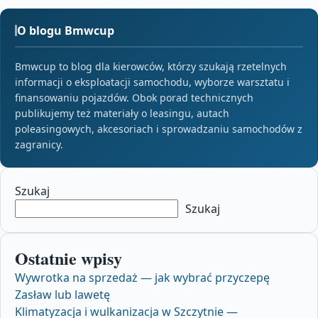
O blogu Bmwcup
Bmwcup to blog dla kierowców, którzy szukają rzetelnych
informacji o eksploatacji samochodu, wyborze warsztatu i
finansowaniu pojazdów. Obok porad technicznych
publikujemy też materiały o leasingu, autach
poleasingowych, akcesoriach i sprowadzaniu samochodów z
zagranicy.
Szukaj
Szukaj
Ostatnie wpisy
Wywrotka na sprzedaż — jak wybrać przyczepę
Zasław lub lawetę
Klimatyzacja i wulkanizacja w Szczytnie —