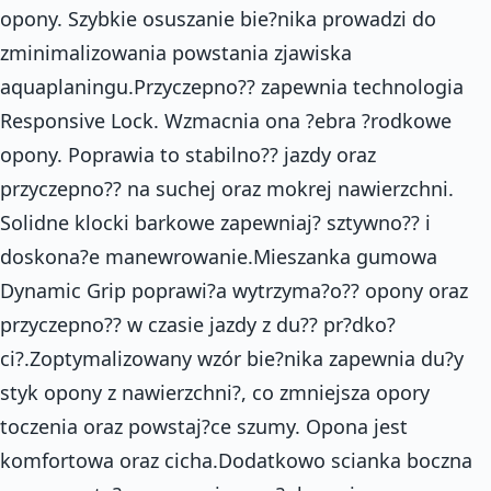
opony. Szybkie osuszanie bie?nika prowadzi do
zminimalizowania powstania zjawiska
aquaplaningu.Przyczepno?? zapewnia technologia
Responsive Lock. Wzmacnia ona ?ebra ?rodkowe
opony. Poprawia to stabilno?? jazdy oraz
przyczepno?? na suchej oraz mokrej nawierzchni.
Solidne klocki barkowe zapewniaj? sztywno?? i
doskona?e manewrowanie.Mieszanka gumowa
Dynamic Grip poprawi?a wytrzyma?o?? opony oraz
przyczepno?? w czasie jazdy z du?? pr?dko?
ci?.Zoptymalizowany wzór bie?nika zapewnia du?y
styk opony z nawierzchni?, co zmniejsza opory
toczenia oraz powstaj?ce szumy. Opona jest
komfortowa oraz cicha.Dodatkowo scianka boczna