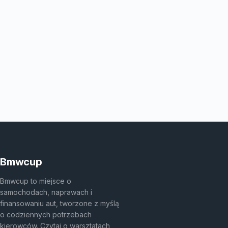
Bmwcup
Bmwcup to miejsce o
samochodach, naprawach i
finansowaniu aut, tworzone z myślą
o codziennych potrzebach
kierowców. Czytaj o warsztatach,