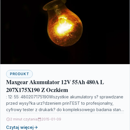
PRODUKT
Maxgear Akumulator 12V 55Ah 480A L
207X175X190 Z Oczkiem
: 12: 55: 480207175190Wszystkie akumulatory s? sprawdzane
przed wysy?ka urz?dzeniem prinTEST to profesjonalny,
cyfrowy tester z drukark? do kompleksowego badania stanu
i kondycji akumulatorów…
2 minut czytania
2015-01-09
Czytaj więcej