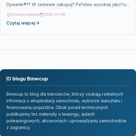
Dywanik®?? W zestawie zakupuj? Pa?stwo wysokiej jako?ci
mat? do…
3 minut czytania
2020-01-09
Czytaj więcej
O blogu Bmwcup
Bmwcup to blog dla kierowców, którzy szukają rzetelnych
informacji o eksploatacji samochodu, wyborze warsztatu i
finansowaniu pojazdów. Obok porad technicznych
publikujemy też materiały o leasingu, autach
poleasingowych, akcesoriach i sprowadzaniu samochodów
z zagranicy.