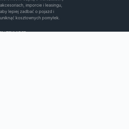
akcesoriach, imporcie i leasingu,
aby lepiej zadbać o pojazd i
uniknąć kosztownych pomyłek.
KATEGORIE
Bez kategorii
Leasing
TEMATY
Motoryzacja
Produkt
WIĘCEJ
Warsztat samochodowy