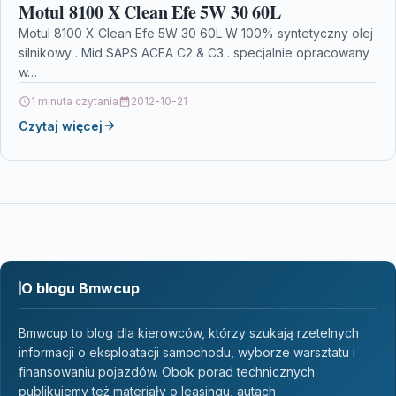
Motul 8100 X Clean Efe 5W 30 60L
Motul 8100 X Clean Efe 5W 30 60L W 100% syntetyczny olej
silnikowy . Mid SAPS ACEA C2 & C3 . specjalnie opracowany
w…
1 minuta czytania
2012-10-21
Czytaj więcej
O blogu Bmwcup
Bmwcup to blog dla kierowców, którzy szukają rzetelnych
informacji o eksploatacji samochodu, wyborze warsztatu i
finansowaniu pojazdów. Obok porad technicznych
publikujemy też materiały o leasingu, autach