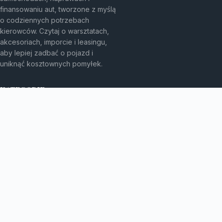
finansowaniu aut, tworzone z myślą
o codziennych potrzebach
kierowców. Czytaj o warsztatach,
akcesoriach, imporcie i leasingu,
aby lepiej zadbać o pojazd i
uniknąć kosztownych pomyłek.
KATEGORIE
Bez kategorii
Leasing
TEMATY
Motoryzacja
Produkt
WIĘCEJ