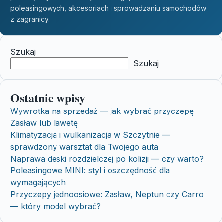
poleasingowych, akcesoriach i sprowadzaniu samochodów
z zagranicy.
Szukaj
Szukaj
Ostatnie wpisy
Wywrotka na sprzedaż — jak wybrać przyczepę
Zasław lub lawetę
Klimatyzacja i wulkanizacja w Szczytnie —
sprawdzony warsztat dla Twojego auta
Naprawa deski rozdzielczej po kolizji — czy warto?
Poleasingowe MINI: styl i oszczędność dla
wymagających
Przyczepy jednoosiowe: Zasław, Neptun czy Carro
— który model wybrać?