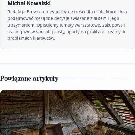
Michał Kowalski
Redakcja Bmwcup przygotowuje treści dla osób, które chcą
podejmować rozsądne decyzje związane z autem i jego
utrzymaniem. Opisujemy tematy warsztatowe, zakupowe i
leasingowe w sposób prosty, oparty na praktyce i realnych
problemach kierowców.
Powiązane artykuły