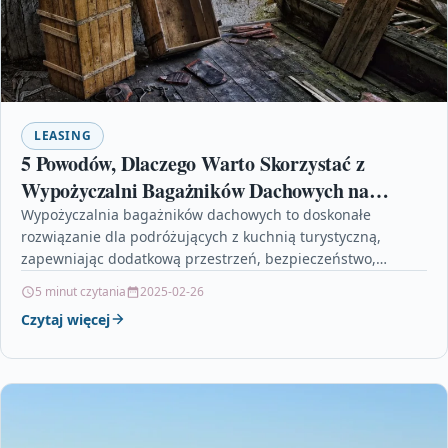
LEASING
5 Powodów, Dlaczego Warto Skorzystać z
Wypożyczalni Bagażników Dachowych na
Wyjeździe z Kuchenką Turystyczną
Wypożyczalnia bagażników dachowych to doskonałe
rozwiązanie dla podróżujących z kuchnią turystyczną,
zapewniając dodatkową przestrzeń, bezpieczeństwo,
elastyczność, wygodny dostęp i oszczędności. Montaż jest
5 minut czytania
2025-02-26
często bezpłatny,…
Czytaj więcej