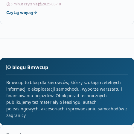
takiego…
5 minut czytania
2025-03-10
Czytaj więcej
O blogu Bmwcup
Bmwcup to blog dla kierowców, którzy szukają rzetelnych
informacji o eksploatacji samochodu, wyborze warsztatu i
finansowaniu pojazdów. Obok porad technicznych
publikujemy też materiały o leasingu, autach
poleasingowych, akcesoriach i sprowadzaniu samochodów z
zagranicy.