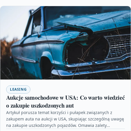
LEASING
Aukcje samochodowe w USA: Co warto wiedzieć
o zakupie uszkodzonych aut
Artykuł porusza temat korzyści i pułapek związanych z
zakupem auta na aukcji w USA, skupiając szczególną uwagę
na zakupie uszkodzonych pojazdów. Omawia zalety