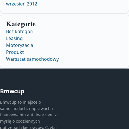
wrzesień 2012
Kategorie
Bez kategorii
Leasing
Motoryzacja
Produkt
Warsztat samochodowy
Bmwcup
Bmwcup to miejsce o
samochodach, naprawach i
finansowaniu aut, tworzone z
myślą o codziennych
potrzebach kierowców. Czytaj