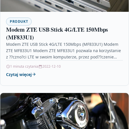
PRODUKT
Modem ZTE USB Stick 4G/LTE 150Mbps
(MF833U1)
Modem ZTE USB Stick 4G/LTE 150Mbps (MF833U1) Modem
ZTE MF833U1 Modem ZTE MF833U1 pozwala na korzystanie
z ??czno?ci LTE w swoim komputerze, przez pod??czenie…
1 minuta czytania
2022-12-10
Czytaj więcej