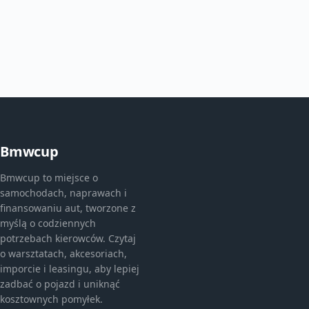
Bmwcup
Bmwcup to miejsce o
samochodach, naprawach i
finansowaniu aut, tworzone z
myślą o codziennych
potrzebach kierowców. Czytaj
o warsztatach, akcesoriach,
imporcie i leasingu, aby lepiej
zadbać o pojazd i uniknąć
kosztownych pomyłek.