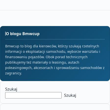
O blogu Bmwcup
Bmwcup to blog dla kierowców, którzy szukają rzetelnych
informacji o eksploatacji samochodu, wyborze warsztatu i
finansowaniu pojazdów. Obok porad technicznych
publikujemy też materiały o leasingu, autach
poleasingowych, akcesoriach i sprowadzaniu samochodów z
zagranicy.
Szukaj
Szukaj