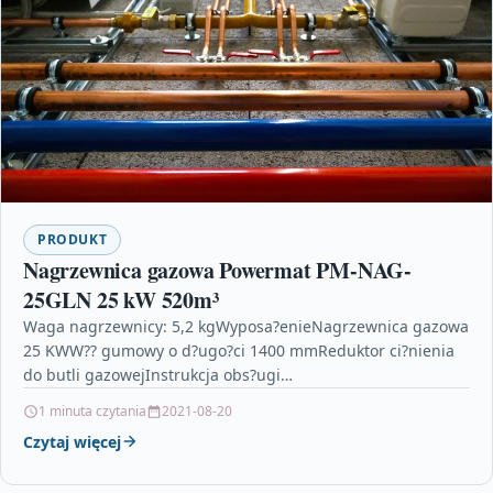
PRODUKT
Nagrzewnica gazowa Powermat PM-NAG-
25GLN 25 kW 520m³
Waga nagrzewnicy: 5,2 kgWyposa?enieNagrzewnica gazowa
25 KWW?? gumowy o d?ugo?ci 1400 mmReduktor ci?nienia
do butli gazowejInstrukcja obs?ugi
PLErgonomiaWbudowany 5-?opatkowy wentylator o wysokiej
1 minuta czytania
2021-08-20
wydajno?ci zapewni…
Czytaj więcej