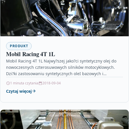
PRODUKT
Mobil Racing 4T 1L
Mobil Racing 4T 1L Najwy?szej jako?ci syntetyczny olej do
nowoczesnych czterosuwowych silników motocyklowych.
Dzi?ki zastosowaniu syntetycznych oleI bazowych i
najnowocze?niejszego pakietu dodatków uszlachetniaj?cych,
1 minuta czytania
2018-09-04
Mobil…
Czytaj więcej