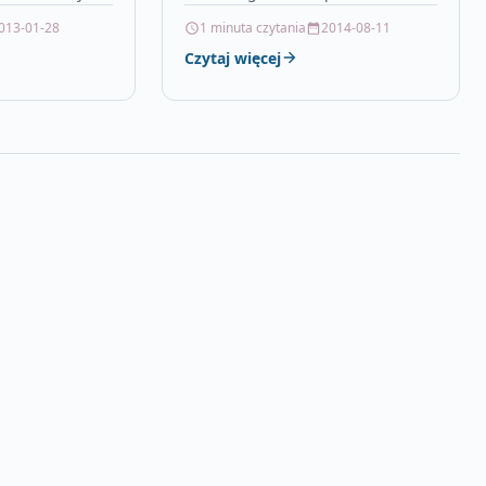
irmy MAX-
syntetyczny olej silnikowyMobil 1
013-01-28
1 minuta czytania
2014-08-11
anym
jest wiod?c? na ?wiecie mark? w…
Czytaj więcej
z