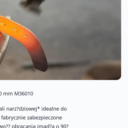
150 mm M36010
li narz?dziowej* idealne do
o fabrycznie zabezpieczone
wo?? obracania imad?a o 90?