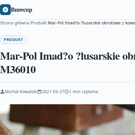
Bmwcup
Strona główna
/
Produkt
/
Mar-Pol Imad?o ?lusarskie obrotowe z k
PRODUKT
Mar-Pol Imad?o ?lusarskie o
M36010
Michał Kowalski
2021-03-27
1 min czytania