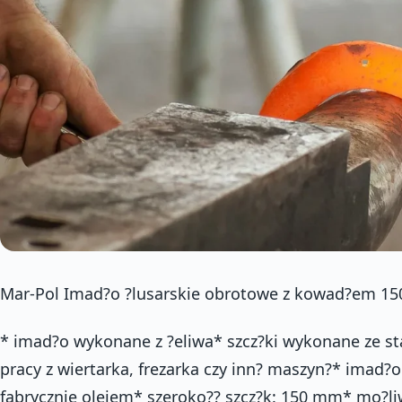
Mar-Pol Imad?o ?lusarskie obrotowe z kowad?em 
* imad?o wykonane z ?eliwa* szcz?ki wykonane ze sta
pracy z wiertarka, frezarka czy inn? maszyn?* imad?
fabrycznie olejem* szeroko?? szcz?k: 150 mm* mo?li