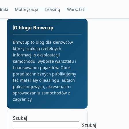
niki
Motoryzacja
Leasing
Warsztat
O blogu Bmwcup
Bmwcup to blog dla kierowców,
którzy szukają rzetelnych
informacji o eksploatacji
samochodu, wyborze warsztatu i
finansowaniu pojazdów. Obok
porad technicznych publikujemy
też materiały o leasingu, autach
poleasingowych, akcesoriach i
sprowadzaniu samochodów z
zagranicy.
Szukaj
Szukaj