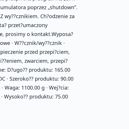
kumulatora poprzez „shutdown”.
Z wy??cznikiem. Ch?odzenie za
ta? przet?umaczony
ie, prosimy o kontakt.Wyposa?
iowe · W??cznik/wy??cznik ·
zpieczenie przed przepi?ciem,
i??eniem, zwarciem, przepi?
ne: D?ugo?? produktu: 165.00
DC · Szeroko?? produktu: 90.00
 Waga: 1100.00 g · Wej?cia:
 · Wysoko?? produktu: 75.00