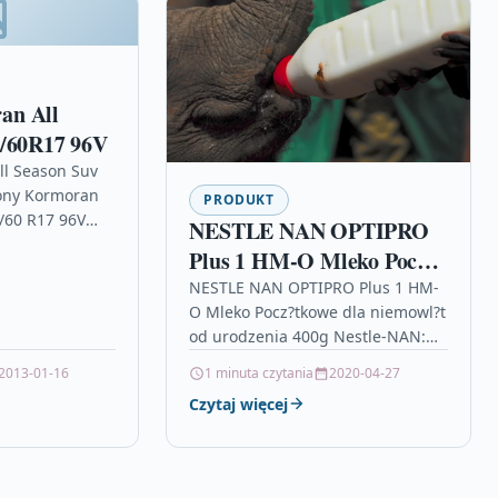
an All
5/60R17 96V
l Season Suv
ony Kormoran
PRODUKT
/60 R17 96V
NESTLE NAN OPTIPRO
erenowe ca?
Plus 1 HM-O Mleko Pocz?
 felgi, daewoo
tkowe dla niemowl?t od
NESTLE NAN OPTIPRO Plus 1 HM-
O Mleko Pocz?tkowe dla niemowl?t
urodzenia 400g
od urodzenia 400g Nestle-NAN:
Mleka pocz?tkowe opel zafira a
2013-01-16
1 minuta czytania
2020-04-27
dane techniczne, alfa romeo 166…
Czytaj więcej