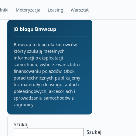
niki
Motoryzacja
Leasing
Warsztat
O blogu Bmwcup
Bmwcup to blog dla kierowców,
którzy szukają rzetelnych
informacji o eksploatacji
samochodu, wyborze warsztatu i
finansowaniu pojazdów. Obok
porad technicznych publikujemy
też materiały o leasingu, autach
poleasingowych, akcesoriach i
sprowadzaniu samochodów z
zagranicy.
Szukaj
Szukaj