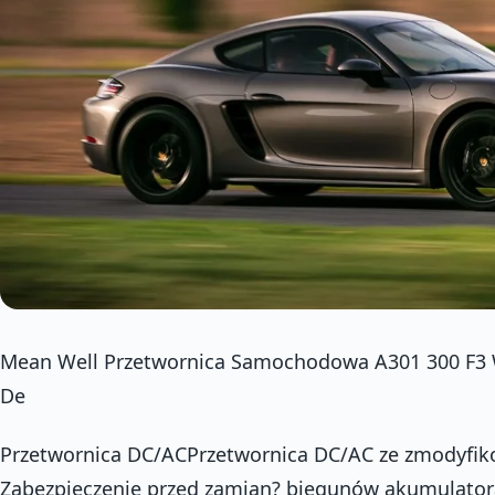
Mean Well Przetwornica Samochodowa A301 300 F3 
De
Przetwornica DC/ACPrzetwornica DC/AC ze zmodyfik
Zabezpieczenie przed zamian? biegunów akumulatora,