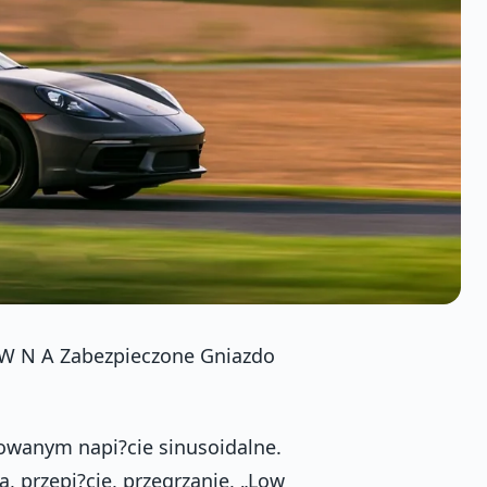
W N A Zabezpieczone Gniazdo
owanym napi?cie sinusoidalne.
 przepi?cie, przegrzanie, „Low