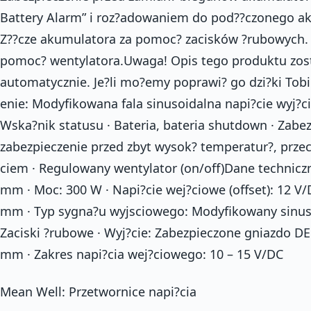
Battery Alarm” i roz?adowaniem do pod??czonego a
Z??cze akumulatora za pomoc? zacisków ?rubowych. 
pomoc? wentylatora.Uwaga! Opis tego produktu zos
automatycznie. Je?li mo?emy poprawi? go dzi?ki Tob
enie: Modyfikowana fala sinusoidalna napi?cie wyj?c
Wska?nik statusu · Bateria, bateria shutdown · Zabe
zabezpieczenie przed zbyt wysok? temperatur?, przec
ciem · Regulowany wentylator (on/off)Dane technicz
mm · Moc: 300 W · Napi?cie wej?ciowe (offset): 12 V/
mm · Typ sygna?u wyjsciowego: Modyfikowany sinus ·
Zaciski ?rubowe · Wyj?cie: Zabezpieczone gniazdo DE
mm · Zakres napi?cia wej?ciowego: 10 – 15 V/DC
Mean Well: Przetwornice napi?cia