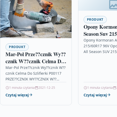
PRODUKT
Opony Kormor
Season Suv 21
Opony Kormoran Al
215/60R17 96V Op
PRODUKT
All Season SUV 215
Mar-Pol Prze??cznik Wy??
Kormoran: Opony t
cznik W??cznik Celma Do
oroczne jak dobrać
Szlifierki P00117
Mar-Pol Prze??cznik Wy??cznik W??
matiz…
cznik Celma Do Szlifierki P00117
PRZE??CZNIK WY??CZNIK W??
CZNIK CELMA DO SZLIFIERKIWy??
1 minuta czytania
2021-12-25
1 minuta czytania
cznik w??cznik prze??cznikWy??
Czytaj więcej
Czytaj więcej
cznik do szlifierek k?towych
MAKITA z dwoma wyj?ciami bez…