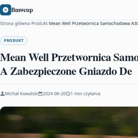
Bmwcup
Strona główna
/
Produkt
/
Mean Well Przetwornica Samochodowa A30
PRODUKT
Mean Well Przetwornica Sam
A Zabezpieczone Gniazdo De
Michał Kowalski
2024-06-20
1 min czytania