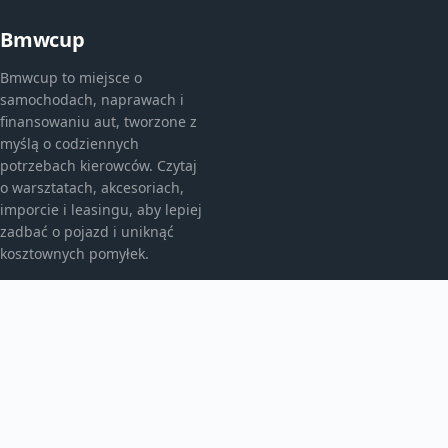
Bmwcup
Bmwcup to miejsce o
samochodach, naprawach i
finansowaniu aut, tworzone z
myślą o codziennych
potrzebach kierowców. Czytaj
o warsztatach, akcesoriach,
imporcie i leasingu, aby lepiej
zadbać o pojazd i uniknąć
kosztownych pomyłek.
KATEGORIE
Bez kategorii
Leasing
TEMATY