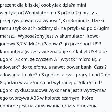
prezent dla bliskiej osoby.Jak dzia?a mini
wentylator?Wentylator ma 3 pr?dko?ci pracy, a
przep?yw powietrza wynosi 1,8 m3/minut?. Dzi?ki
temu szybko sch?odzimy si? na przyk?ad po d?ugim
marszu. Wyposa?ony jest w akumulator litowo-
jonowy 3,7 V. Mo?na ?adowa? go przez port USB
komputera (w zestawie znajduje si? kabel USB o d?
ugo?ci 72 cm, ze z??czem A i wtyczk? micro B), ?
adowark? do telefonu, a nawet power bank. Czas ?
adowania to oko?o 3 godzin, a czas pracy to od 2 do
8 godzin w zale?no?ci od wybranej pr?dko?ci i d?
ugo?ci cyklu.Obudowa wykonana jest z wytrzyma?
ego tworzywa ABS w kolorze czarnym, które
odporne jest na zarysowania oraz zabrudzenia.