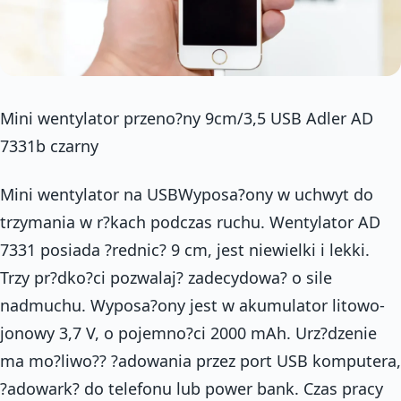
Mini wentylator przeno?ny 9cm/3,5 USB Adler AD
7331b czarny
Mini wentylator na USBWyposa?ony w uchwyt do
trzymania w r?kach podczas ruchu. Wentylator AD
7331 posiada ?rednic? 9 cm, jest niewielki i lekki.
Trzy pr?dko?ci pozwalaj? zadecydowa? o sile
nadmuchu. Wyposa?ony jest w akumulator litowo-
jonowy 3,7 V, o pojemno?ci 2000 mAh. Urz?dzenie
ma mo?liwo?? ?adowania przez port USB komputera,
?adowark? do telefonu lub power bank. Czas pracy