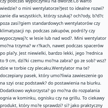
czy podczas wypoczynku na dworze.Co warto
wiedzie? o mini wentylatorze?Jest to idealne rozwi?
zanie dla wszystkich, którzy szukaj? och?ody, b?d?c
poza zasi?giem standardowych wentylatorów czy
klimatyzacji np. podczas zakupów, podró?y czy
wypoczywaj?c w lesie lub nad wod?. Mini wentylator
mo?na trzyma? w r?kach, nawet podczas spacerów
po pla?y. Jest niewielki, bardzo lekki, jego ?rednica
to 9 cm, dzi?ki czemu mo?na zabra? go ze sob? wsz?
dzie w torbie czy plecaku.Wentylator ma te?
doczepiany pasek, który umo?liwia zawieszenie go
na szyi oraz podstawk? do postawienia na biurku.
Dodatkowo wykorzysta? go mo?na do rozpalania
ognia w kominku, ognisku czy na grillu. To ciekawy
produkt, który mo?e sprawdzi? si? jako praktyczny