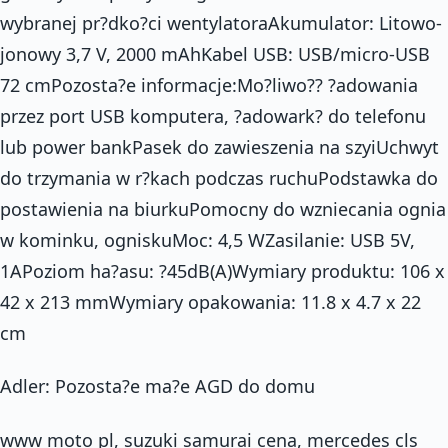
wybranej pr?dko?ci wentylatoraAkumulator: Litowo-
jonowy 3,7 V, 2000 mAhKabel USB: USB/micro-USB
72 cmPozosta?e informacje:Mo?liwo?? ?adowania
przez port USB komputera, ?adowark? do telefonu
lub power bankPasek do zawieszenia na szyiUchwyt
do trzymania w r?kach podczas ruchuPodstawka do
postawienia na biurkuPomocny do wzniecania ognia
w kominku, ogniskuMoc: 4,5 WZasilanie: USB 5V,
1APoziom ha?asu: ?45dB(A)Wymiary produktu: 106 x
42 x 213 mmWymiary opakowania: 11.8 x 4.7 x 22
cm
Adler: Pozosta?e ma?e AGD do domu
www moto pl, suzuki samurai cena, mercedes cls