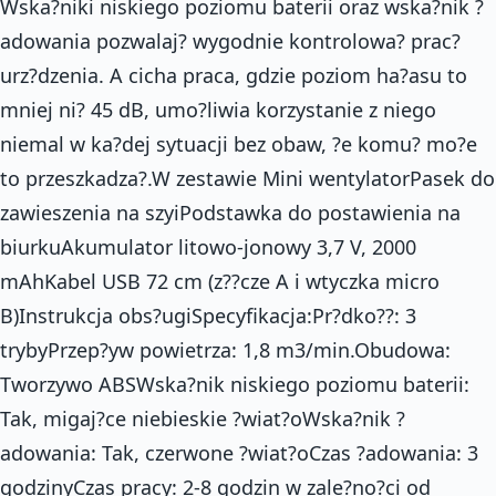
Wska?niki niskiego poziomu baterii oraz wska?nik ?
adowania pozwalaj? wygodnie kontrolowa? prac?
urz?dzenia. A cicha praca, gdzie poziom ha?asu to
mniej ni? 45 dB, umo?liwia korzystanie z niego
niemal w ka?dej sytuacji bez obaw, ?e komu? mo?e
to przeszkadza?.W zestawie Mini wentylatorPasek do
zawieszenia na szyiPodstawka do postawienia na
biurkuAkumulator litowo-jonowy 3,7 V, 2000
mAhKabel USB 72 cm (z??cze A i wtyczka micro
B)Instrukcja obs?ugiSpecyfikacja:Pr?dko??: 3
trybyPrzep?yw powietrza: 1,8 m3/min.Obudowa:
Tworzywo ABSWska?nik niskiego poziomu baterii:
Tak, migaj?ce niebieskie ?wiat?oWska?nik ?
adowania: Tak, czerwone ?wiat?oCzas ?adowania: 3
godzinyCzas pracy: 2-8 godzin w zale?no?ci od