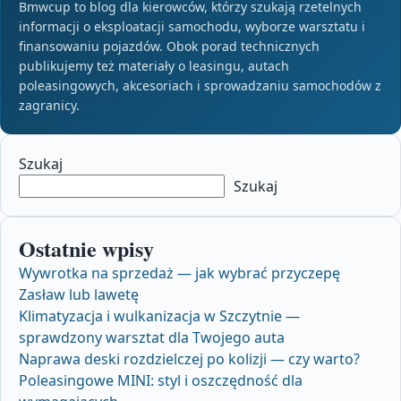
Bmwcup to blog dla kierowców, którzy szukają rzetelnych
informacji o eksploatacji samochodu, wyborze warsztatu i
finansowaniu pojazdów. Obok porad technicznych
publikujemy też materiały o leasingu, autach
poleasingowych, akcesoriach i sprowadzaniu samochodów z
zagranicy.
Szukaj
Szukaj
Ostatnie wpisy
Wywrotka na sprzedaż — jak wybrać przyczepę
Zasław lub lawetę
Klimatyzacja i wulkanizacja w Szczytnie —
sprawdzony warsztat dla Twojego auta
Naprawa deski rozdzielczej po kolizji — czy warto?
Poleasingowe MINI: styl i oszczędność dla