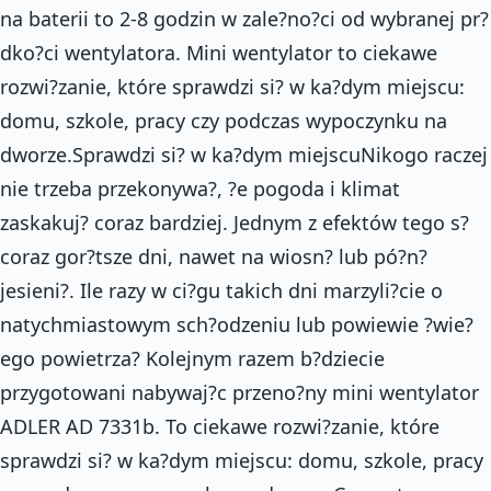
na baterii to 2-8 godzin w zale?no?ci od wybranej pr?
dko?ci wentylatora. Mini wentylator to ciekawe
rozwi?zanie, które sprawdzi si? w ka?dym miejscu:
domu, szkole, pracy czy podczas wypoczynku na
dworze.Sprawdzi si? w ka?dym miejscuNikogo raczej
nie trzeba przekonywa?, ?e pogoda i klimat
zaskakuj? coraz bardziej. Jednym z efektów tego s?
coraz gor?tsze dni, nawet na wiosn? lub pó?n?
jesieni?. Ile razy w ci?gu takich dni marzyli?cie o
natychmiastowym sch?odzeniu lub powiewie ?wie?
ego powietrza? Kolejnym razem b?dziecie
przygotowani nabywaj?c przeno?ny mini wentylator
ADLER AD 7331b. To ciekawe rozwi?zanie, które
sprawdzi si? w ka?dym miejscu: domu, szkole, pracy