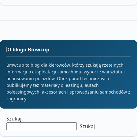
O blogu Bmwcup
Bmwcup to blog dla kierowców, którzy szukają rzetelnych
informacji o eksploatacji samochodu, wyborze warsztatu i
finansowaniu pojazdów. Obok porad technicznych
publikujemy też materiały o leasingu, autach
poleasingowych, akcesoriach i sprowadzaniu samochodów z
zagranicy.
Szukaj
Szukaj