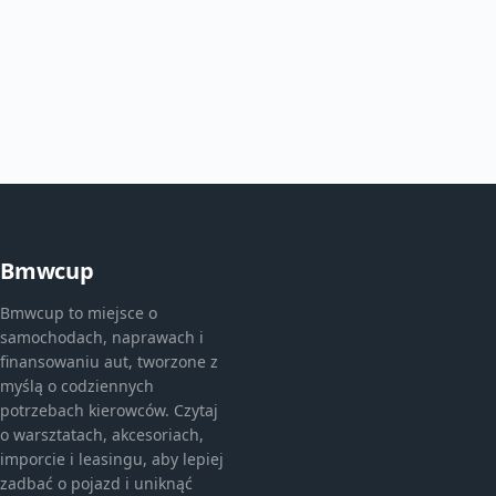
Bmwcup
Bmwcup to miejsce o
samochodach, naprawach i
finansowaniu aut, tworzone z
myślą o codziennych
potrzebach kierowców. Czytaj
o warsztatach, akcesoriach,
imporcie i leasingu, aby lepiej
zadbać o pojazd i uniknąć