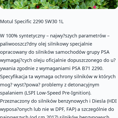
Motul Specific 2290 5W30 1L
W 100% syntetyczny – najwy?szych parametrów –
paliwooszcz?dny olej silnikowy specjalnie
opracowany do silników samochodów grupy PSA
wymagaj?cych oleju oficjalnie dopuszczonego do u?
ywania zgodnie z wymaganiami PSA B71 2290.
Specyfikacja ta wymaga ochrony silników w których
mog? wyst?powa? problemy z detonacyjnym
spalaniem (LSPI Low-Speed Pre-Ignition).
Przeznaczony do silników benzynowych i Diesla (HDI
wyposa?onych lub nie w DPF, FAP) a szczególnie do
najnowszych (od r.m 2017) silników benzynowych