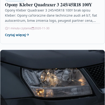
Opony Kleber Quadraxer 3 245/45R18 100Y
Opony Kleber Quadraxer 3 245/45R18 100Y brak opisu
Kleber: Opony ca?oroczne dane techniczne audi a4 b7, fiat
autocentrum, bmw zmienia logo, peugeot partner cena,…
1 minuta czytania
2020-11-30
Czytaj więcej