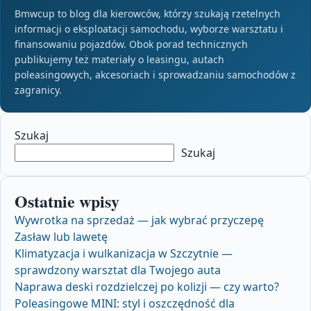
Bmwcup to blog dla kierowców, którzy szukają rzetelnych
informacji o eksploatacji samochodu, wyborze warsztatu i
finansowaniu pojazdów. Obok porad technicznych
publikujemy też materiały o leasingu, autach
poleasingowych, akcesoriach i sprowadzaniu samochodów z
zagranicy.
Szukaj
Szukaj
Ostatnie wpisy
Wywrotka na sprzedaż — jak wybrać przyczepę
Zasław lub lawetę
Klimatyzacja i wulkanizacja w Szczytnie —
sprawdzony warsztat dla Twojego auta
Naprawa deski rozdzielczej po kolizji — czy warto?
Poleasingowe MINI: styl i oszczędność dla