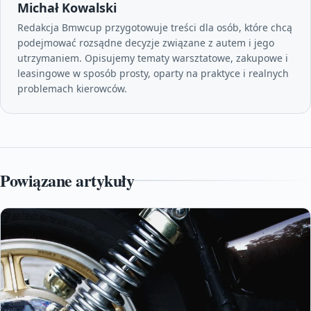
Michał Kowalski
Redakcja Bmwcup przygotowuje treści dla osób, które chcą
podejmować rozsądne decyzje związane z autem i jego
utrzymaniem. Opisujemy tematy warsztatowe, zakupowe i
leasingowe w sposób prosty, oparty na praktyce i realnych
problemach kierowców.
Powiązane artykuły