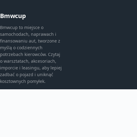
Bmwcup
Bmwcup to miejsce o
samochodach, naprawach i
finansowaniu aut, tworzone z
myślą o codziennych
potrzebach kierowców. Czytaj
o warsztatach, akcesoriach,
imporcie i leasingu, aby lepiej
zadbać o pojazd i uniknąć
kosztownych pomyłek.
KATEGORIE
Bez kategorii
Leasing
TEMATY