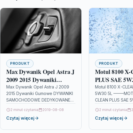
PRODUKT
PRODUKT
Max Dywanik Opel Astra J
Motul 8100 X
2009 2015 Dywaniki
PLUS SAE 5W
Gumowe
Max Dywanik Opel Astra J 2009
Motul 8100 X-CLE
2015 Dywaniki Gumowe DYWANIKI
5W30 5L ——–MOTU
SAMOCHODOWE DEDYKOWANE
CLEAN PLUS SAE 5
POD MODEL POLSKIEGO
100% syntetyczny ol
2 minut czytania
2019-08-08
2 minut czytania
PRODUCENTA MOTOHOBBY??
specjalnie opraco
Czytaj więcej
Czytaj więcej
Gumowe dywaniki Motohobby
najnowszych gener
dedykowane pod model
samochodu??…