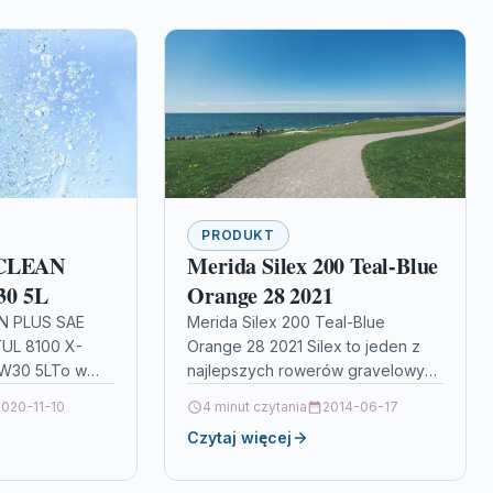
PRODUKT
-CLEAN
Merida Silex 200 Teal-Blue
30 5L
Orange 28 2021
AN PLUS SAE
Merida Silex 200 Teal-Blue
L 8100 X-
Orange 28 2021 Silex to jeden z
W30 5LTo w
najlepszych rowerów gravelowych
ej silnikowy,
na ?wiecie, zdobywca
2020-11-10
4 minut czytania
2014-06-17
wany do
niezliczonych nagród, zwyci?zca
Czytaj więcej
acji…
wielu testów. Ma geometri?…