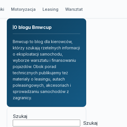
iki
Motoryzacja
Leasing
Warsztat
O blogu Bmwcup
Bmwcup to blog dla kierowców,
którzy szukają rzetelnych informacji
o eksploatacji samochodu,
wyborze warsztatu i finansowaniu
pojazdów. Obok porad
technicznych publikujemy też
materiały o leasingu, autach
poleasingowych, akcesoriach i
sprowadzaniu samochodów z
zagranicy.
Szukaj
Szukaj