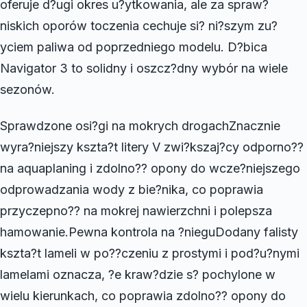
oferuje d?ugi okres u?ytkowania, ale za spraw?
niskich oporów toczenia cechuje si? ni?szym zu?
yciem paliwa od poprzedniego modelu. D?bica
Navigator 3 to solidny i oszcz?dny wybór na wiele
sezonów.
Sprawdzone osi?gi na mokrych drogachZnacznie
wyra?niejszy kszta?t litery V zwi?kszaj?cy odporno??
na aquaplaning i zdolno?? opony do wcze?niejszego
odprowadzania wody z bie?nika, co poprawia
przyczepno?? na mokrej nawierzchni i polepsza
hamowanie.Pewna kontrola na ?nieguDodany falisty
kszta?t lameli w po??czeniu z prostymi i pod?u?nymi
lamelami oznacza, ?e kraw?dzie s? pochylone w
wielu kierunkach, co poprawia zdolno?? opony do