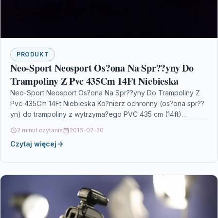
PRODUKT
Neo-Sport Neosport Os?ona Na Spr??yny Do
Trampoliny Z Pvc 435Cm 14Ft Niebieska
Neo-Sport Neosport Os?ona Na Spr??yny Do Trampoliny Z
Pvc 435Cm 14Ft Niebieska Ko?nierz ochronny (os?ona spr??
yn) do trampoliny z wytrzyma?ego PVC 435 cm (14ft)…
2 minut czytania
2016-02-20
Czytaj więcej