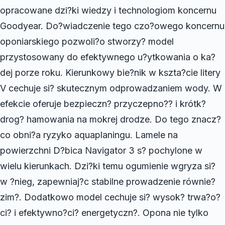
opracowane dzi?ki wiedzy i technologiom koncernu
Goodyear. Do?wiadczenie tego czo?owego koncernu
oponiarskiego pozwoli?o stworzy? model
przystosowany do efektywnego u?ytkowania o ka?
dej porze roku. Kierunkowy bie?nik w kszta?cie litery
V cechuje si? skutecznym odprowadzaniem wody. W
efekcie oferuje bezpieczn? przyczepno?? i krótk?
drog? hamowania na mokrej drodze. Do tego znacz?
co obni?a ryzyko aquaplaningu. Lamele na
powierzchni D?bica Navigator 3 s? pochylone w
wielu kierunkach. Dzi?ki temu ogumienie wgryza si?
w ?nieg, zapewniaj?c stabilne prowadzenie równie?
zim?. Dodatkowo model cechuje si? wysok? trwa?o?
ci? i efektywno?ci? energetyczn?. Opona nie tylko