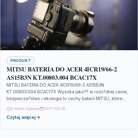
PRODUKT
MITSU BATERIA DO ACER 4ICR19/66-2
AS15B3N KT.00803.004 BCAC17X
MITSU BATERIA DO ACER 4ICR19/66-2 AS15B3N
KT.00803.004 BCAC17X Wysoka jako?? w rozs?dnej cenie,
bezpiecze?stwo i ekologia to cechy baterii MITSU, które
doceni?y ju? tysi?ce…
2 minut czytania
2017-03-16
Czytaj więcej