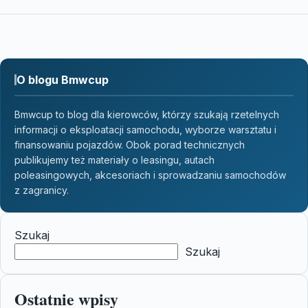
O blogu Bmwcup
Bmwcup to blog dla kierowców, którzy szukają rzetelnych
informacji o eksploatacji samochodu, wyborze warsztatu i
finansowaniu pojazdów. Obok porad technicznych
publikujemy też materiały o leasingu, autach
poleasingowych, akcesoriach i sprowadzaniu samochodów
z zagranicy.
Szukaj
Szukaj
Ostatnie wpisy