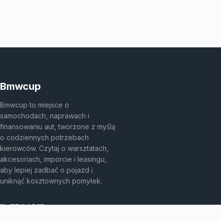
Bmwcup
Bmwcup to miejsce o
samochodach, naprawach i
finansowaniu aut, tworzone z myślą
o codziennych potrzebach
kierowców. Czytaj o warsztatach,
akcesoriach, imporcie i leasingu,
aby lepiej zadbać o pojazd i
uniknąć kosztownych pomyłek.
KATEGORIE