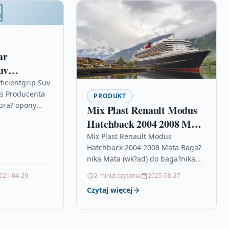
ar
uv
H
icientgrip Suv
s Producenta
PRODUKT
bra? opony
Mix Plast Renault Modus
 opon? firmy
Hatchback 2004 2008 Mata
d 100 lat ci?g?
Baga?nika
Mix Plast Renault Modus
Hatchback 2004 2008 Mata Baga?
nika Mata (wk?ad) do baga?nika
renomowanej polskiej firmyMIX-
021-04-29
2 minut czytania
2025-08-27
PLAST:z wysokim korytkowym
Czytaj więcej
brzegiem ochronnym oraz
antypo?lizgow? wk?adk? na…