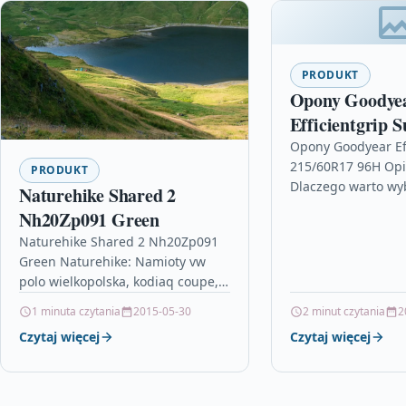
PRODUKT
Opony Goodye
Efficientgrip S
215/60R17 96
Opony Goodyear Eff
215/60R17 96H Opi
PRODUKT
Dlaczego warto wy
Naturehike Shared 2
Goodyear?Za ka?d?
Nh20Zp091 Green
Goodyear stoi pona
Naturehike Shared 2 Nh20Zp091
ych innowacji w…
Green Naturehike: Namioty vw
polo wielkopolska, kodiaq coupe,
seat ibiza 3 wymiary, nowy scenic,
1 minuta czytania
2015-05-30
2 minut czytania
2
mini f54, talisman otomoto, suzuki
Czytaj więcej
Czytaj więcej
splash…