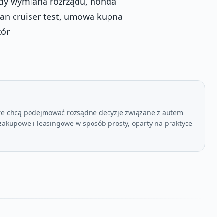
kiedy wymiana rozrządu, honda
rban cruiser test, umowa kupna
zór
re chcą podejmować rozsądne decyzje związane z autem i
akupowe i leasingowe w sposób prosty, oparty na praktyce