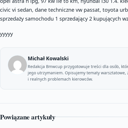
opel astra h lpg, 97 kw ile to km, hyundai i30 1.4. 
civic vi sedan, dane techniczne vw passat, toyota u
sprzedaży samochodu 1 sprzedający 2 kupujących w
yyyyy
Michał Kowalski
Redakcja Bmwcup przygotowuje treści dla osób, któ
jego utrzymaniem. Opisujemy tematy warsztatowe, z
i realnych problemach kierowców.
Powiązane artykuły