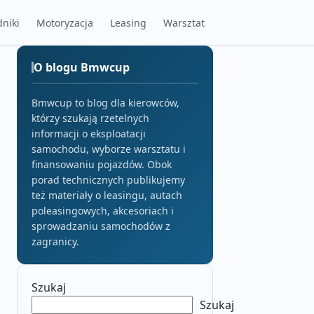
niki
Motoryzacja
Leasing
Warsztat
O blogu Bmwcup
Bmwcup to blog dla kierowców,
którzy szukają rzetelnych
informacji o eksploatacji
samochodu, wyborze warsztatu i
finansowaniu pojazdów. Obok
porad technicznych publikujemy
też materiały o leasingu, autach
poleasingowych, akcesoriach i
sprowadzaniu samochodów z
zagranicy.
Szukaj
Szukaj