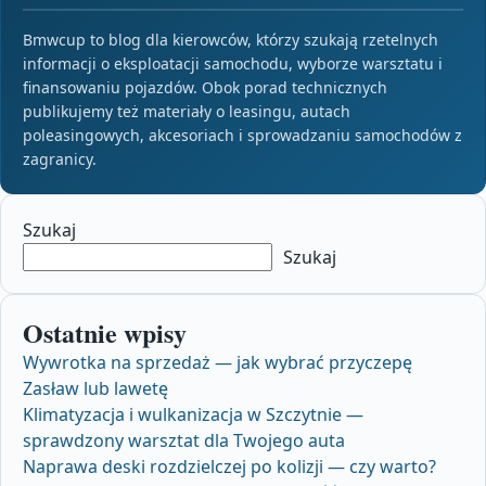
Bmwcup to blog dla kierowców, którzy szukają rzetelnych
informacji o eksploatacji samochodu, wyborze warsztatu i
finansowaniu pojazdów. Obok porad technicznych
publikujemy też materiały o leasingu, autach
poleasingowych, akcesoriach i sprowadzaniu samochodów z
zagranicy.
Szukaj
Szukaj
Ostatnie wpisy
Wywrotka na sprzedaż — jak wybrać przyczepę
Zasław lub lawetę
Klimatyzacja i wulkanizacja w Szczytnie —
sprawdzony warsztat dla Twojego auta
Naprawa deski rozdzielczej po kolizji — czy warto?