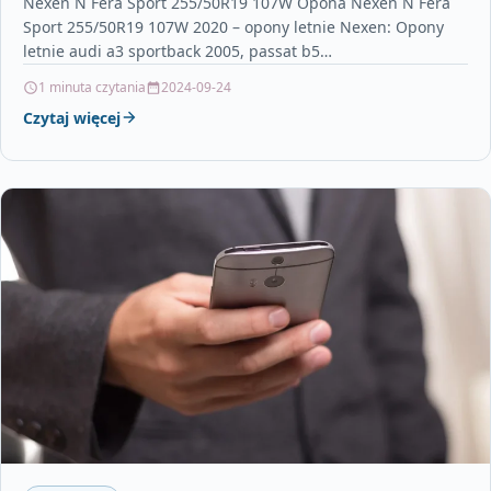
Nexen N`Fera Sport 255/50R19 107W Opona Nexen N`Fera
Sport 255/50R19 107W 2020 – opony letnie Nexen: Opony
letnie audi a3 sportback 2005, passat b5…
1 minuta czytania
2024-09-24
Czytaj więcej