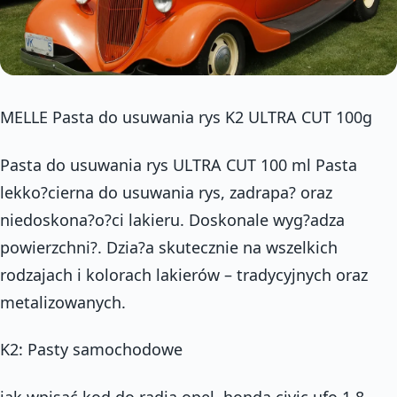
MELLE Pasta do usuwania rys K2 ULTRA CUT 100g
Pasta do usuwania rys ULTRA CUT 100 ml Pasta
lekko?cierna do usuwania rys, zadrapa? oraz
niedoskona?o?ci lakieru. Doskonale wyg?adza
powierzchni?. Dzia?a skutecznie na wszelkich
rodzajach i kolorach lakierów – tradycyjnych oraz
metalizowanych.
K2: Pasty samochodowe
jak wpisać kod do radia opel, honda civic ufo 1.8,