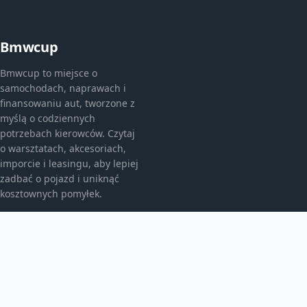
Bmwcup
Bmwcup to miejsce o
samochodach, naprawach i
finansowaniu aut, tworzone z
myślą o codziennych
potrzebach kierowców. Czytaj
o warsztatach, akcesoriach,
imporcie i leasingu, aby lepiej
zadbać o pojazd i uniknąć
kosztownych pomyłek.
KATEGORIE
Bez kategorii
Leasing