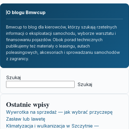
O blogu Bmwcup
Bmwcup to blog dla kierowców, którzy szukają rzetelnych
informacji o eksploatacji samochodu, wyborze warsztatu i
finansowaniu pojazdów. Obok porad technicznych
publikujemy też materiały o leasingu, autach
poleasingowych, akcesoriach i sprowadzaniu samochodów
z zagranicy.
Szukaj
Szukaj
Ostatnie wpisy
Wywrotka na sprzedaż — jak wybrać przyczepę
Zasław lub lawetę
Klimatyzacja i wulkanizacja w Szczytnie —