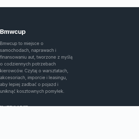
Bmwcup
Bmwcup to miejsce o
samochodach, naprawach i
finansowaniu aut, tworzone z myślą
o codziennych potrzebach
kierowców. Czytaj o warsztatach,
akcesoriach, imporcie i leasingu,
aby lepiej zadbać o pojazd i
uniknąć kosztownych pomyłek.
KATEGORIE
Bez kategorii
Leasing