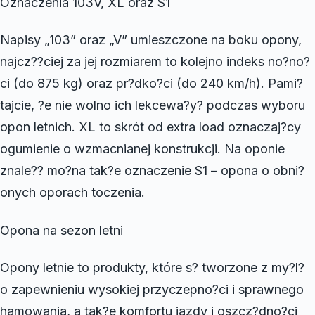
Oznaczenia 103V, XL oraz S1
Napisy „103” oraz „V” umieszczone na boku opony,
najcz??ciej za jej rozmiarem to kolejno indeks no?no?
ci (do 875 kg) oraz pr?dko?ci (do 240 km/h). Pami?
tajcie, ?e nie wolno ich lekcewa?y? podczas wyboru
opon letnich. XL to skrót od extra load oznaczaj?cy
ogumienie o wzmacnianej konstrukcji. Na oponie
znale?? mo?na tak?e oznaczenie S1 – opona o obni?
onych oporach toczenia.
Opona na sezon letni
Opony letnie to produkty, które s? tworzone z my?l?
o zapewnieniu wysokiej przyczepno?ci i sprawnego
hamowania, a tak?e komfortu jazdy i oszcz?dno?ci