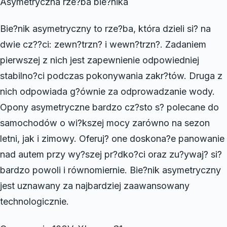
Asymetryczna rze?ba bie?nika
Bie?nik asymetryczny to rze?ba, która dzieli si? na
dwie cz??ci: zewn?trzn? i wewn?trzn?. Zadaniem
pierwszej z nich jest zapewnienie odpowiedniej
stabilno?ci podczas pokonywania zakr?tów. Druga z
nich odpowiada g?ównie za odprowadzanie wody.
Opony asymetryczne bardzo cz?sto s? polecane do
samochodów o wi?kszej mocy zarówno na sezon
letni, jak i zimowy. Oferuj? one doskona?e panowanie
nad autem przy wy?szej pr?dko?ci oraz zu?ywaj? si?
bardzo powoli i równomiernie. Bie?nik asymetryczny
jest uznawany za najbardziej zaawansowany
technologicznie.