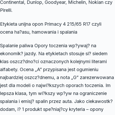
Continental, Dunlop, Goodyear, Michelin, Nokian czy
Pirelli.
Etykieta unijna opon Primacy 4 215/65 R17 czyli
ocena ha?asu, hamowania i spalania
Spalanie paliwa Opory toczenia wp?ywaj? na
ekonomik? jazdy. Na etykietach stosuje si? siedem
klas oszcz?dno?ci oznaczonych kolejnymi literami
alfabety. Ocena „A” przypisana jest ogumieniu
najbardziej oszcz?dnemu, a nota „G” zarezerwowana
jest dla modeli o najwi?kszych oporach toczenia. Im
lepsza klasa, tym wi?kszy wp?yw na ograniczenie
spalania i emisj? spalin przez auta. Jako ciekawostk?
dodam, i? 1 produkt spe?niaj?cy kryteria – opony