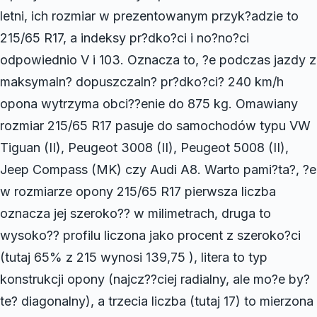
letni, ich rozmiar w prezentowanym przyk?adzie to
215/65 R17, a indeksy pr?dko?ci i no?no?ci
odpowiednio V i 103. Oznacza to, ?e podczas jazdy z
maksymaln? dopuszczaln? pr?dko?ci? 240 km/h
opona wytrzyma obci??enie do 875 kg. Omawiany
rozmiar 215/65 R17 pasuje do samochodów typu VW
Tiguan (II), Peugeot 3008 (II), Peugeot 5008 (II),
Jeep Compass (MK) czy Audi A8. Warto pami?ta?, ?e
w rozmiarze opony 215/65 R17 pierwsza liczba
oznacza jej szeroko?? w milimetrach, druga to
wysoko?? profilu liczona jako procent z szeroko?ci
(tutaj 65% z 215 wynosi 139,75 ), litera to typ
konstrukcji opony (najcz??ciej radialny, ale mo?e by?
te? diagonalny), a trzecia liczba (tutaj 17) to mierzona