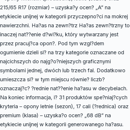
215/65 R17 (rozmiar) – uzyska?y ocen? „A” na
etykiecie unijnej w kategorii przyczepno?ci na mokrej
nawierzchni. Ha?as na zewn?trz Ha?as zewn?trzny to
inaczej nat??enie d?wi?ku, który wytwarzany jest
przez pracuj?ca opon?. Pod tym wzgl?dem
ogumienie dzieli si? na trzy kategorie oznaczane od
najcichszych do najg?o?niejszych graficznymi
symbolami jednej, dwóch lub trzech fal. Dodatkowo
umieszcza si? w tym miejscu równie? liczb?
oznaczaj?c? ?rednie nat??enie ha?asu w decybelach.
Na koniec informacja, i? 31 produktów spe?niaj?cych
kryteria – opony letnie (sezon), 17 cali (?rednica) oraz
premium (klasa) – uzyska?o ocen? „68 dB” na
etykiecie unijnej w kategorii generowanego ha?asu.