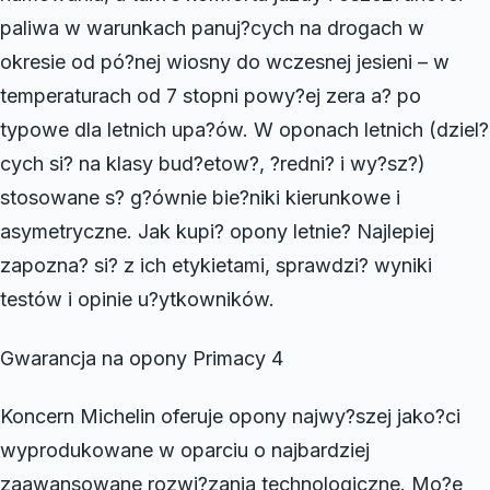
paliwa w warunkach panuj?cych na drogach w
okresie od pó?nej wiosny do wczesnej jesieni – w
temperaturach od 7 stopni powy?ej zera a? po
typowe dla letnich upa?ów. W oponach letnich (dziel?
cych si? na klasy bud?etow?, ?redni? i wy?sz?)
stosowane s? g?ównie bie?niki kierunkowe i
asymetryczne. Jak kupi? opony letnie? Najlepiej
zapozna? si? z ich etykietami, sprawdzi? wyniki
testów i opinie u?ytkowników.
Gwarancja na opony Primacy 4
Koncern Michelin oferuje opony najwy?szej jako?ci
wyprodukowane w oparciu o najbardziej
zaawansowane rozwi?zania technologiczne. Mo?e