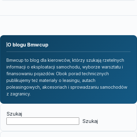
O blogu Bmwcup
Bmwcup to blog dla kierowców, którzy szukają rzetelnych
informacji o eksploatacji samochodu, wyborze warsztatu i
finansowaniu pojazdów. Obok porad technicznych
publikujemy też materiały o leasingu, autach
poleasingowych, akcesoriach i sprowadzaniu samochodów
z zagranicy.
Szukaj
Szukaj