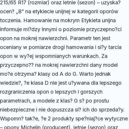
215/65 R17 (rozmiar) oraz letnie (sezon) – uzyska?
ocen? „B” na etykiecie unijnej w kategorii oporów
toczenia. Hamowanie na mokrym Etykieta unijna
informuje mi?dzy innymi o poziomie przyczepno?ci
opon na mokrej nawierzchni. Parametr ten jest
oceniany w pomiarze drogi hamowania i si?y tarcia
opon w wy?ej wspomnianych warunkach. Za
przyczepno?? na mokrej nawierzchni dany model
mo?e otrzyma? klasy od A do G. Warto jednak
wiedzie?, ?e klasa D nie jest u?ywana dla lepszego
rozgraniczenia opon o lepszych i gorszych
parametrach, a modele z klas? G s? po prostu
niebezpieczne i nie dopuszcza si? ich do sprzeda?y.
Wspomn? tak?e, ?e 2 produkty spe?niaj?ce wytyczne
– opony Michelin (producent), letnie (sezon) oraz