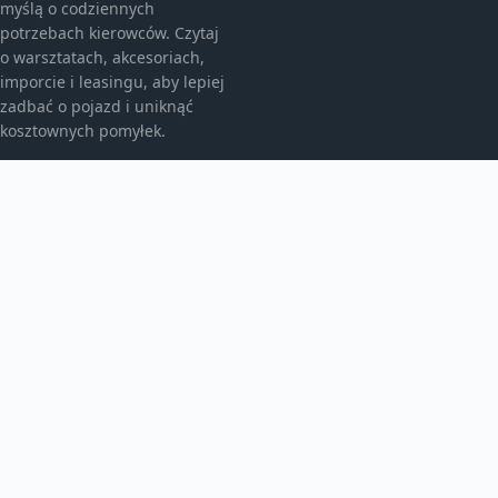
myślą o codziennych
potrzebach kierowców. Czytaj
o warsztatach, akcesoriach,
imporcie i leasingu, aby lepiej
zadbać o pojazd i uniknąć
kosztownych pomyłek.
KATEGORIE
Bez kategorii
Leasing
TEMATY
Motoryzacja
Produkt
WIĘCEJ