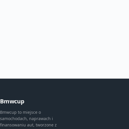
Bmwcup
Bmwcup to miejsce o
samochodach, naprawach i
finansowaniu aut, tworzone z