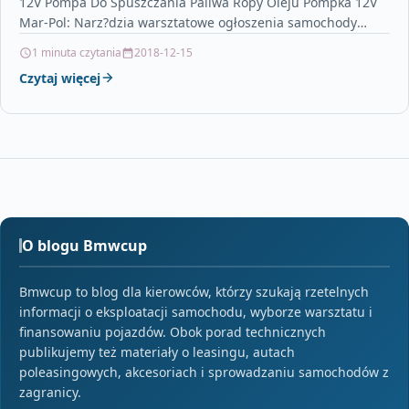
12V Pompa Do Spuszczania Paliwa Ropy Oleju Pompka 12V
Mar-Pol: Narz?dzia warsztatowe ogłoszenia samochody
osobowe, jay…
1 minuta czytania
2018-12-15
Czytaj więcej
O blogu Bmwcup
Bmwcup to blog dla kierowców, którzy szukają rzetelnych
informacji o eksploatacji samochodu, wyborze warsztatu i
finansowaniu pojazdów. Obok porad technicznych
publikujemy też materiały o leasingu, autach
poleasingowych, akcesoriach i sprowadzaniu samochodów z
zagranicy.