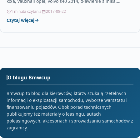
koła, vauxhall opel, volvo s40 2014, dławienie silnika,
volkswagen…
1 minuta czytania
2017-08-22
Czytaj więcej
O blogu Bmwcup
Bmwcup to blog dla kierowców, którzy szukają rzetelnych
informacji o eksploatacji samochodu, wyborze warsztatu i
finansowaniu pojazdów. Obok porad technicznych
publikujemy też materiały o leasingu, autach
poleasingowych, akcesoriach i sprowadzaniu samochodów z
zagranicy.