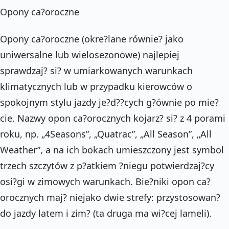
Opony ca?oroczne
Opony ca?oroczne (okre?lane równie? jako
uniwersalne lub wielosezonowe) najlepiej
sprawdzaj? si? w umiarkowanych warunkach
klimatycznych lub w przypadku kierowców o
spokojnym stylu jazdy je?d??cych g?ównie po mie?
cie. Nazwy opon ca?orocznych kojarz? si? z 4 porami
roku, np. „4Seasons”, „Quatrac”, „All Season”, „All
Weather”, a na ich bokach umieszczony jest symbol
trzech szczytów z p?atkiem ?niegu potwierdzaj?cy
osi?gi w zimowych warunkach. Bie?niki opon ca?
orocznych maj? niejako dwie strefy: przystosowan?
do jazdy latem i zim? (ta druga ma wi?cej lameli).