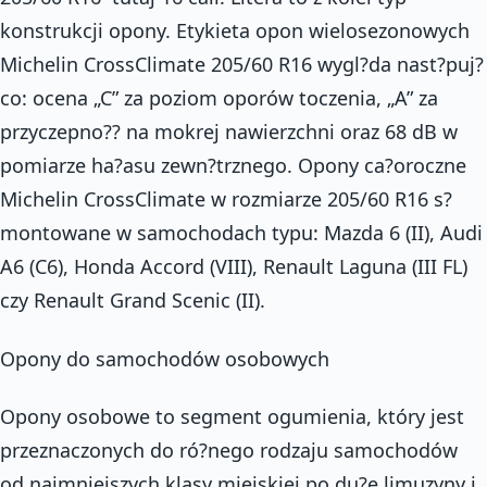
konstrukcji opony. Etykieta opon wielosezonowych
Michelin CrossClimate 205/60 R16 wygl?da nast?puj?
co: ocena „C” za poziom oporów toczenia, „A” za
przyczepno?? na mokrej nawierzchni oraz 68 dB w
pomiarze ha?asu zewn?trznego. Opony ca?oroczne
Michelin CrossClimate w rozmiarze 205/60 R16 s?
montowane w samochodach typu: Mazda 6 (II), Audi
A6 (C6), Honda Accord (VIII), Renault Laguna (III FL)
czy Renault Grand Scenic (II).
Opony do samochodów osobowych
Opony osobowe to segment ogumienia, który jest
przeznaczonych do ró?nego rodzaju samochodów 
od najmniejszych klasy miejskiej po du?e limuzyny i