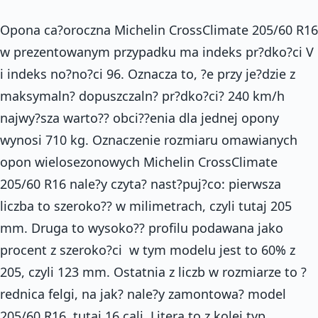
Opona ca?oroczna Michelin CrossClimate 205/60 R16
w prezentowanym przypadku ma indeks pr?dko?ci V
i indeks no?no?ci 96. Oznacza to, ?e przy je?dzie z
maksymaln? dopuszczaln? pr?dko?ci? 240 km/h
najwy?sza warto?? obci??enia dla jednej opony
wynosi 710 kg. Oznaczenie rozmiaru omawianych
opon wielosezonowych Michelin CrossClimate
205/60 R16 nale?y czyta? nast?puj?co: pierwsza
liczba to szeroko?? w milimetrach, czyli tutaj 205
mm. Druga to wysoko?? profilu podawana jako
procent z szeroko?ci  w tym modelu jest to 60% z
205, czyli 123 mm. Ostatnia z liczb w rozmiarze to ?
rednica felgi, na jak? nale?y zamontowa? model
205/60 R16  tutaj 16 cali. Litera to z kolei typ