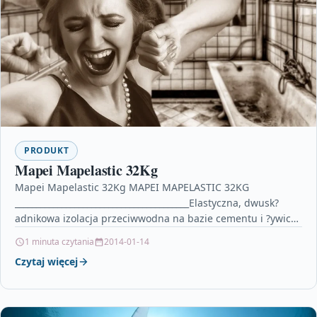
PRODUKT
Mapei Mapelastic 32Kg
Mapei Mapelastic 32Kg MAPEI MAPELASTIC 32KG
_________________________________________Elastyczna, dwusk?
adnikowa izolacja przeciwwodna na bazie cementu i ?ywic
syntetycznych do uszczelniania balkonów, tarasów, ?azienek
1 minuta czytania
2014-01-14
i basenów. Wykonywanie…
Czytaj więcej