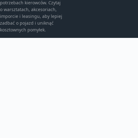
potrzebach kierowców. Czytaj
o warsztatach, akcesoriach,
imporcie i leasingu, aby lepiej
zadbać o pojazd i uniknąć
kosztownych pomyłek.
KATEGORIE
Bez kategorii
Leasing
TEMATY
Motoryzacja
Produkt
WIĘCEJ
Warsztat samochodowy