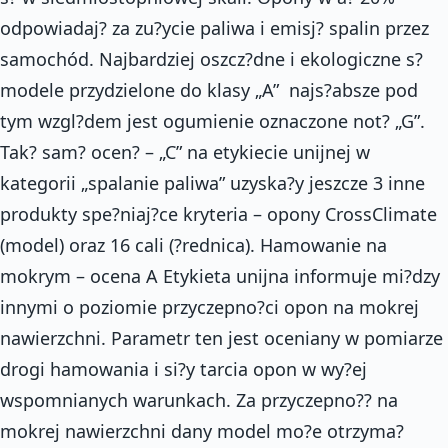
odpowiadaj? za zu?ycie paliwa i emisj? spalin przez
samochód. Najbardziej oszcz?dne i ekologiczne s?
modele przydzielone do klasy „A”  najs?absze pod
tym wzgl?dem jest ogumienie oznaczone not? „G”.
Tak? sam? ocen? – „C” na etykiecie unijnej w
kategorii „spalanie paliwa” uzyska?y jeszcze 3 inne
produkty spe?niaj?ce kryteria – opony CrossClimate
(model) oraz 16 cali (?rednica). Hamowanie na
mokrym – ocena A Etykieta unijna informuje mi?dzy
innymi o poziomie przyczepno?ci opon na mokrej
nawierzchni. Parametr ten jest oceniany w pomiarze
drogi hamowania i si?y tarcia opon w wy?ej
wspomnianych warunkach. Za przyczepno?? na
mokrej nawierzchni dany model mo?e otrzyma?