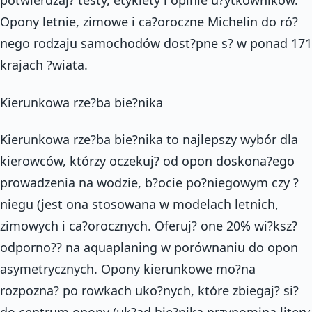
potwierdzaj? testy, etykiety i opinie u?ytkowników.
Opony letnie, zimowe i ca?oroczne Michelin do ró?
nego rodzaju samochodów dost?pne s? w ponad 171
krajach ?wiata.
Kierunkowa rze?ba bie?nika
Kierunkowa rze?ba bie?nika to najlepszy wybór dla
kierowców, którzy oczekuj? od opon doskona?ego
prowadzenia na wodzie, b?ocie po?niegowym czy ?
niegu (jest ona stosowana w modelach letnich,
zimowych i ca?orocznych. Oferuj? one 20% wi?ksz?
odporno?? na aquaplaning w porównaniu do opon
asymetrycznych. Opony kierunkowe mo?na
rozpozna? po rowkach uko?nych, które zbiegaj? si?