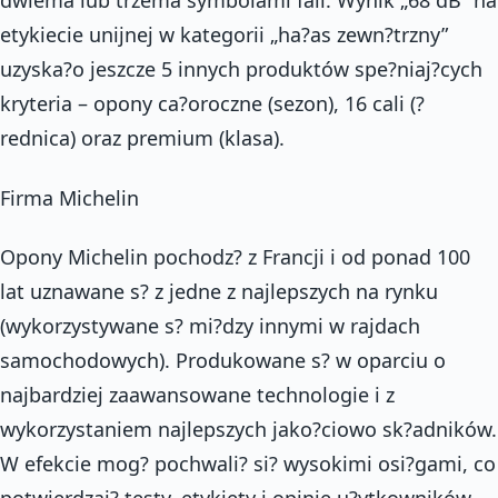
dwiema lub trzema symbolami fali. Wynik „68 dB” na
etykiecie unijnej w kategorii „ha?as zewn?trzny”
uzyska?o jeszcze 5 innych produktów spe?niaj?cych
kryteria – opony ca?oroczne (sezon), 16 cali (?
rednica) oraz premium (klasa).
Firma Michelin
Opony Michelin pochodz? z Francji i od ponad 100
lat uznawane s? z jedne z najlepszych na rynku
(wykorzystywane s? mi?dzy innymi w rajdach
samochodowych). Produkowane s? w oparciu o
najbardziej zaawansowane technologie i z
wykorzystaniem najlepszych jako?ciowo sk?adników.
W efekcie mog? pochwali? si? wysokimi osi?gami, co