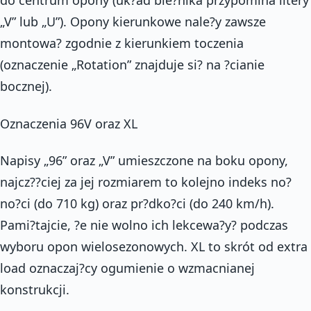
do centrum opony (uk?ad bie?nika przypomina litery
„V” lub „U”). Opony kierunkowe nale?y zawsze
montowa? zgodnie z kierunkiem toczenia
(oznaczenie „Rotation” znajduje si? na ?cianie
bocznej).
Oznaczenia 96V oraz XL
Napisy „96” oraz „V” umieszczone na boku opony,
najcz??ciej za jej rozmiarem to kolejno indeks no?
no?ci (do 710 kg) oraz pr?dko?ci (do 240 km/h).
Pami?tajcie, ?e nie wolno ich lekcewa?y? podczas
wyboru opon wielosezonowych. XL to skrót od extra
load oznaczaj?cy ogumienie o wzmacnianej
konstrukcji.