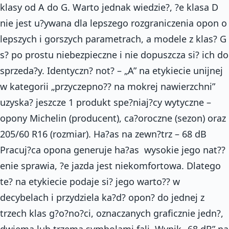
klasy od A do G. Warto jednak wiedzie?, ?e klasa D
nie jest u?ywana dla lepszego rozgraniczenia opon o
lepszych i gorszych parametrach, a modele z klas? G
s? po prostu niebezpieczne i nie dopuszcza si? ich do
sprzeda?y. Identyczn? not? – „A” na etykiecie unijnej
w kategorii „przyczepno?? na mokrej nawierzchni”
uzyska? jeszcze 1 produkt spe?niaj?cy wytyczne –
opony Michelin (producent), ca?oroczne (sezon) oraz
205/60 R16 (rozmiar). Ha?as na zewn?trz – 68 dB
Pracuj?ca opona generuje ha?as  wysokie jego nat??
enie sprawia, ?e jazda jest niekomfortowa. Dlatego
te? na etykiecie podaje si? jego warto?? w
decybelach i przydziela ka?d? opon? do jednej z
trzech klas g?o?no?ci, oznaczanych graficznie jedn?,