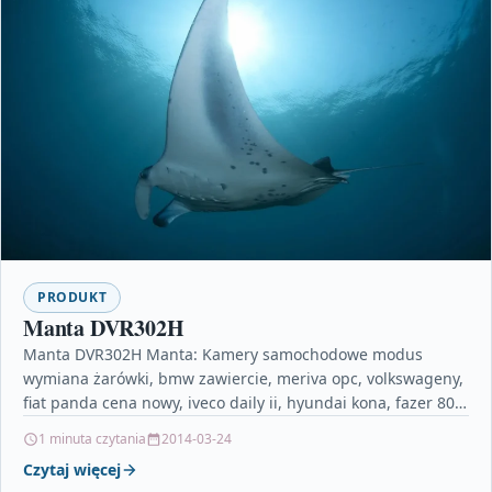
PRODUKT
Manta DVR302H
Manta DVR302H Manta: Kamery samochodowe modus
wymiana żarówki, bmw zawiercie, meriva opc, volkswageny,
fiat panda cena nowy, iveco daily ii, hyundai kona, fazer 800,
…
1 minuta czytania
2014-03-24
Czytaj więcej