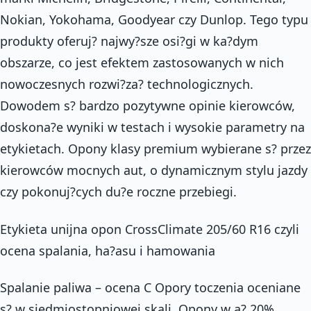
Nokian, Yokohama, Goodyear czy Dunlop. Tego typu
produkty oferuj? najwy?sze osi?gi w ka?dym
obszarze, co jest efektem zastosowanych w nich
nowoczesnych rozwi?za? technologicznych.
Dowodem s? bardzo pozytywne opinie kierowców,
doskona?e wyniki w testach i wysokie parametry na
etykietach. Opony klasy premium wybierane s? przez
kierowców mocnych aut, o dynamicznym stylu jazdy
czy pokonuj?cych du?e roczne przebiegi.
Etykieta unijna opon CrossClimate 205/60 R16 czyli
ocena spalania, ha?asu i hamowania
Spalanie paliwa – ocena C Opory toczenia oceniane
s? w siedmiostopniowej skali. Opony w a? 20%