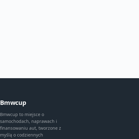
Bmwcup
Bmwcup to miejsce o
samochodach, naprawach i
finansowaniu aut, tworzone z
myślą o codziennych