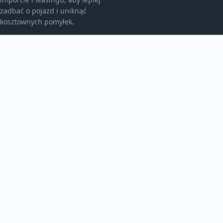
zadbać o pojazd i uniknąć
kosztownych pomyłek.
KATEGORIE
Bez kategorii
Leasing
TEMATY
Motoryzacja
Produkt
WIĘCEJ
Warsztat samochodowy