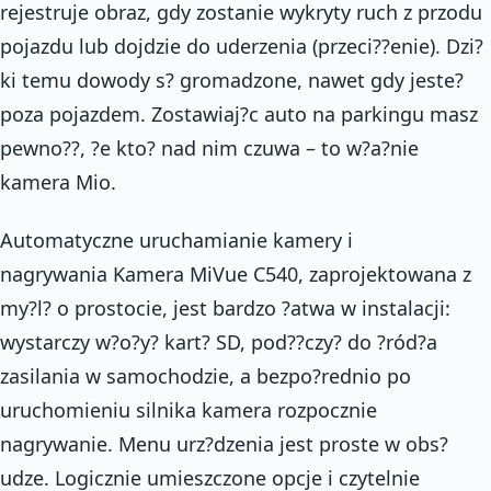
rejestruje obraz, gdy zostanie wykryty ruch z przodu
pojazdu lub dojdzie do uderzenia (przeci??enie). Dzi?
ki temu dowody s? gromadzone, nawet gdy jeste?
poza pojazdem. Zostawiaj?c auto na parkingu masz
pewno??, ?e kto? nad nim czuwa – to w?a?nie
kamera Mio.
Automatyczne uruchamianie kamery i
nagrywania Kamera MiVue C540, zaprojektowana z
my?l? o prostocie, jest bardzo ?atwa w instalacji:
wystarczy w?o?y? kart? SD, pod??czy? do ?ród?a
zasilania w samochodzie, a bezpo?rednio po
uruchomieniu silnika kamera rozpocznie
nagrywanie. Menu urz?dzenia jest proste w obs?
udze. Logicznie umieszczone opcje i czytelnie