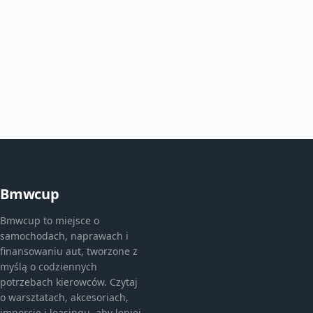
Bmwcup
Bmwcup to miejsce o
samochodach, naprawach i
finansowaniu aut, tworzone z
myślą o codziennych
potrzebach kierowców. Czytaj
o warsztatach, akcesoriach,
imporcie i leasingu, aby lepiej