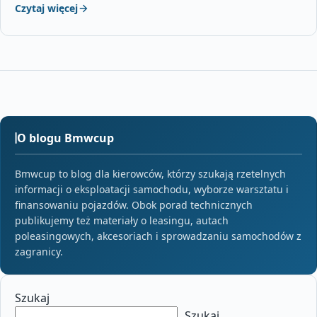
Czytaj więcej
O blogu Bmwcup
Bmwcup to blog dla kierowców, którzy szukają rzetelnych
informacji o eksploatacji samochodu, wyborze warsztatu i
finansowaniu pojazdów. Obok porad technicznych
publikujemy też materiały o leasingu, autach
poleasingowych, akcesoriach i sprowadzaniu samochodów z
zagranicy.
Szukaj
Szukaj