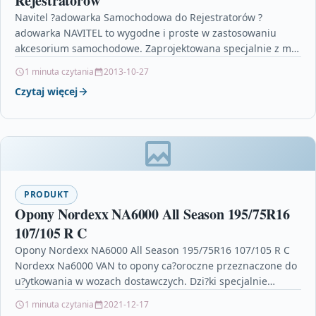
Rejestratorów
Navitel ?adowarka Samochodowa do Rejestratorów ?
adowarka NAVITEL to wygodne i proste w zastosowaniu
akcesorium samochodowe. Zaprojektowana specjalnie z my?
l? o urz?dzeniach NAVITEL, zapewnia szybkie…
1 minuta czytania
2013-10-27
Czytaj więcej
PRODUKT
Opony Nordexx NA6000 All Season 195/75R16
107/105 R C
Opony Nordexx NA6000 All Season 195/75R16 107/105 R C
Nordexx Na6000 VAN to opony ca?oroczne przeznaczone do
u?ytkowania w wozach dostawczych. Dzi?ki specjalnie
dostosowanej…
1 minuta czytania
2021-12-17