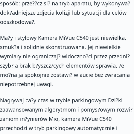
sposób: prze??cz si? na tryb aparatu, by wykonywa?
dok?adniejsze zdjecia kolizji lub sytuacji dla celów
odszkodowa?.
Ma?y i stylowy Kamera MiVue C540 jest niewielka,
smuk?a i solidnie skonstruowana. Jej niewielkie
wymiary nie ograniczaj? widoczno?ci przez przedni?
szyb? a brak b?yszcz?cych elementów sprawia, ?e
mo?na ja spokojnie zostawi? w aucie bez zwracania
niepotrzebnej uwagi.
Nagrywaj ca?y czas w trybie parkingowym Dzi?ki
zaawansowanym algorytmom i pomys?owym rozwi?
zaniom in?ynierów Mio, kamera MiVue C540
przechodzi w tryb parkingowy automatycznie i