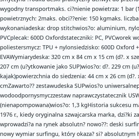
wygodny transportmaks. ci?nienie powietrza: 1 bar (
powietrznych: 2maks. obci??enie: 150 kgmaks. liczba
wykonaniadeska: drop stitchwios?o: aluminium, nyl
PVCplecak: 600D Oxfordstateczniki: PC, PVCworek 
poliestersmycz: TPU + nylonsiedzisko: 600D Oxford +
EVAWymiarydeska: 320 cm x 84 cm x 15 cm (d?. x szer
207 cm (u?ytkowanie jako SUP)wios?o: d?. 229 cm (u
kajak)powierzchnia do siedzenia: 44 cm x 26 cm (d?. 
cmZawarto?? zestawudeska SUPwios?o uniwersalne
wodoodpornysmyczzestaw naprawczystatecznik USW
(nienapompowana)wios?o: 1,3 kgHistoria sukcesu mar
1976 r., kiedy oryginalna szwajcarska marka, dzi?ki 
wprowadzi?a na rynek absolutn? nowo??: deski surfi
nowy wymiar surfingu, który okaza? si? absolutnym h