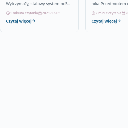
Wytrzyma?y, stalowy system no?ny
nika Przedmiotem o
w bardzo konkurencyjnej
ad /mata do baga?
1 minuta czytania
2021-12-05
2 minut czytania
2
cenie.Przed zakupem sugerujemy
renomowanej polski
Czytaj więcej
Czytaj więcej
kontakt z nami celem…
korytkowym brzeg
ochronnym.Ofero