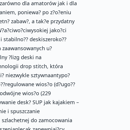
zarówno dla amatorów jak i dla
aniem, poniewa? po z?o?eniu
etn? zabaw?, a tak?e przydatny
W?a?ciwo?ciwysokiej jako?ci
 stabilno?? deskiszeroko??
la zaawansowanych u?
y ?lizg deski na
logii drop stitch, która
si? niezwykle sztywnaantypo?
o??regulowane wios?o (d?ugo??
podwójne wios?o (229
wanie desk? SUP jak kajakiem –
ie i spuszczanie
li szlachetnej do zamocowania
szeniaplecak zapewniaj?cy