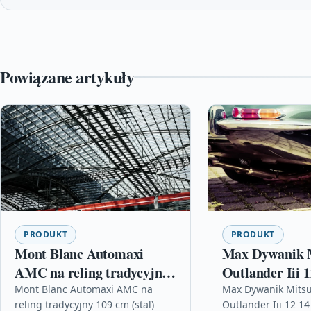
Powiązane artykuły
PRODUKT
PRODUKT
Mont Blanc Automaxi
Max Dywanik M
AMC na reling tradycyjny
Outlander Iii 
109 cm (stal)
Do Baga?nika
Mont Blanc Automaxi AMC na
Max Dywanik Mitsu
reling tradycyjny 109 cm (stal)
Outlander Iii 12 1