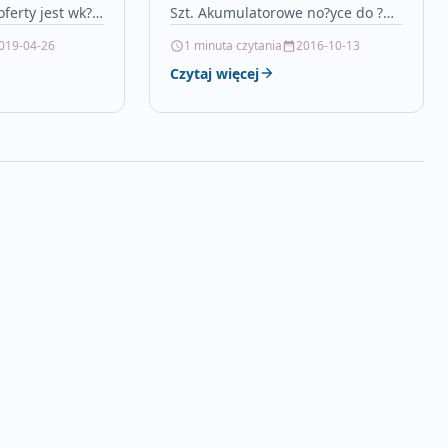
ferty jest wk?
Szt. Akumulatorowe no?yce do ?
nika
ywop?otu marki Einhell ARCURRA
019-04-26
1 minuta czytania
2016-10-13
ej firmy z
18/55 To nowy cz?onek rodziny
Czytaj więcej
iem
Power X-Change…
wane…