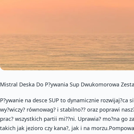
Mistral Deska Do P?ywania Sup Dwukomorowa Zest
P?ywanie na desce SUP to dynamicznie rozwijaj?ca s
wy?wiczy? równowag? i stabilno?? oraz poprawi nasz
prac? wszystkich partii mi??ni. Uprawia? mo?na go
takich jak jezioro czy kana?, jak i na morzu.Pompow