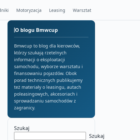
niki
Motoryzacja
Leasing
Warsztat
O blogu Bmwcup
Bmwcup to blog dla kierowców,
którzy szukają rzetelnych
informacji o eksploatacji
samochodu, wyborze warsztatu i
finansowaniu pojazdów. Obok
porad technicznych publikujemy
też materiały o leasingu, autach
poleasingowych, akcesoriach i
sprowadzaniu samochodów z
zagranicy.
Szukaj
Szukaj