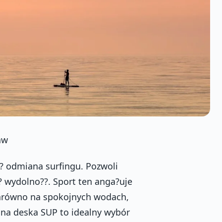
aw
i? odmiana surfingu. Pozwoli
? wydolno??. Sport ten anga?uje
 zarówno na spokojnych wodach,
ana deska SUP to idealny wybór