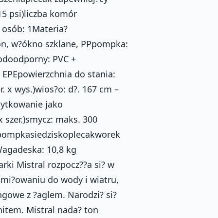
15 psi)liczba komór
 osób: 1Materia?
on, w?ókno szklane, PPpompka:
wodoodporny: PVC +
 EPEpowierzchnia do stania:
. x wys.)wios?o: d?. 167 cm –
?ytkowanie jako
x szer.)smycz: maks. 300
pompkasiedziskoplecakworek
agadeska: 10,8 kg
ki Mistral rozpocz??a si? w
zami?owaniu do wody i wiatru,
ngowe z ?aglem. Narodzi? si?
item. Mistral nada? ton