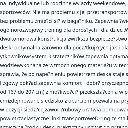
na indywidualne lub rodzinne wyjazdy weekendowe, 
sportowców. Nie ma problemu z jej przetransportow
bez problemu zmie?ci si? w baga?niku. Zapewnia ?wi
ogólnorozwojowy trening dla doros?ych i dla dzieci.
dwukomorowa konstrukcja zwi?ksza bezpiecze?stwo i
deski optymalna zarówno dla pocz?tkuj?cych jak i d
ytkownikówsystem 3 stateczników zapewnia optymaln
wodziewykonana ze wzmocnionego materia?u w techno
sprawia, ?e po nape?nieniu powietrzem deska staje 
lizgowy pok?ad zapewnia komfort i dobr? przyczepn
od 167 do 207 cm) z mo?liwo?ci? przekszta?cenia w 
cm)zdejmowane siedzisko z oparciem pozwala na p?y
w pozycji siedz?cejzawór ?rubowy u?atwia pompowan
powietrzaelastyczne linki transportoweD-ring ze sta
smyczyna ?rodku deski praktyczny uchwyt do przeno