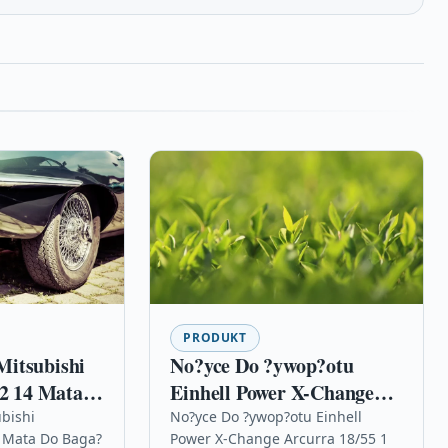
PRODUKT
itsubishi
No?yce Do ?ywop?otu
12 14 Mata
Einhell Power X-Change
Arcurra 18/55 1 Szt.
bishi
No?yce Do ?ywop?otu Einhell
4 Mata Do Baga?
Power X-Change Arcurra 18/55 1