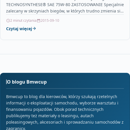
TECHNOSYNTHESE® SAE 75W-80 ZASTOSOWANIE Specjalnie
zalecany w skrzyniach biegów, w których trudno zmienia si?
biegi oraz…
2 minut czytania
2015-09-10
Czytaj więcej
O blogu Bmwcup
Bmwcup to blog dla kierowców, którzy szukają rzetelnych
informacji o eksploatacji samochodu, wyborze warsztatu i
finansowaniu pojazdów. Obok porad technicznych
publikujemy też materiały o leasingu, autach
poleasingowych, akcesoriach i sprowadzaniu samochodów z
zagranicy.