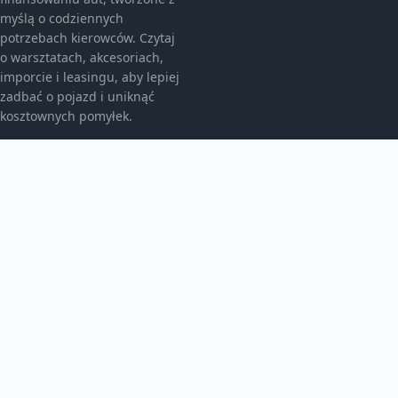
myślą o codziennych
potrzebach kierowców. Czytaj
o warsztatach, akcesoriach,
imporcie i leasingu, aby lepiej
zadbać o pojazd i uniknąć
kosztownych pomyłek.
KATEGORIE
Bez kategorii
Leasing
TEMATY
Motoryzacja
Produkt
WIĘCEJ