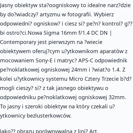
Jasny obiektyw sta?oogniskowy to idealne narz?dzie
by do?wiadczy? artyzmu w fotografii. Wybierz
odpowiedni? ogniskow? i ciesz si? pe?n? kontrol? g??
bi ostro?ci.Nowa Sigma 16mm f/1.4 DC DN |
Contemporary jest pierwszym na ?wiecie
obiektywem oferuj?cym u?ytkownikom aparatów z
mocowaniem Sony-E i matryc? APS-C odpowiednik
pe?noklatkowej ogniskowej 24mm i ?wiat?o 1.4. Z
kolei u?ytkownicy systemu Micro Cztery Trzecie b?d?
mogli cieszy? si? z tak jasnego obiektywu o
odpowiedniku pe?noklatkowej ogniskowej 32mm.
To jasny i szeroki obiektyw na który czekali u?
ytkownicy bezlusterkowców.
Jako?? obrazu porównywalna z lini? Art.