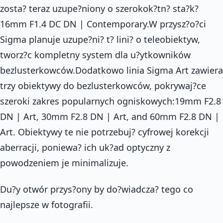
zosta? teraz uzupe?niony o szerokok?tn? sta?k?
16mm F1.4 DC DN | Contemporary.W przysz?o?ci
Sigma planuje uzupe?ni? t? lini? o teleobiektyw,
tworz?c kompletny system dla u?ytkowników
bezlusterkowców.Dodatkowo linia Sigma Art zawiera
trzy obiektywy do bezlusterkowców, pokrywaj?ce
szeroki zakres popularnych ogniskowych:19mm F2.8
DN | Art, 30mm F2.8 DN | Art, and 60mm F2.8 DN |
Art. Obiektywy te nie potrzebuj? cyfrowej korekcji
aberracji, poniewa? ich uk?ad optyczny z
powodzeniem je minimalizuje.
Du?y otwór przys?ony by do?wiadcza? tego co
najlepsze w fotografii.