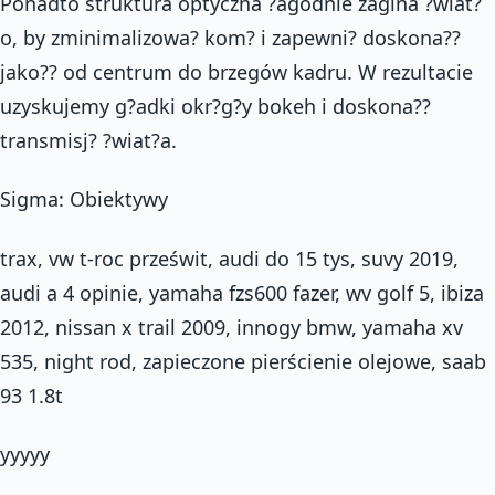
Ponadto struktura optyczna ?agodnie zagina ?wiat?
o, by zminimalizowa? kom? i zapewni? doskona??
jako?? od centrum do brzegów kadru. W rezultacie
uzyskujemy g?adki okr?g?y bokeh i doskona??
transmisj? ?wiat?a.
Sigma: Obiektywy
trax, vw t-roc prześwit, audi do 15 tys, suvy 2019,
audi a 4 opinie, yamaha fzs600 fazer, wv golf 5, ibiza
2012, nissan x trail 2009, innogy bmw, yamaha xv
535, night rod, zapieczone pierścienie olejowe, saab
93 1.8t
yyyyy