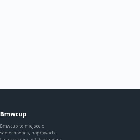
Bmwcup
Bmwcup to miejsce o
samochodach, naprawach i
finansowaniu aut, tworzone z