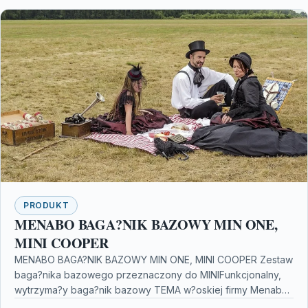
PRODUKT
MENABO BAGA?NIK BAZOWY MIN ONE,
MINI COOPER
MENABO BAGA?NIK BAZOWY MIN ONE, MINI COOPER Zestaw
baga?nika bazowego przeznaczony do MINIFunkcjonalny,
wytrzyma?y baga?nik bazowy TEMA w?oskiej firmy Menabo
przeznaczony do monta?u w…