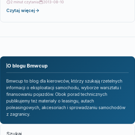
2 minut czytania
2013-08-10
Czytaj więcej
O blogu Bmwcup
Bmwcup to blog dla kierowców, którzy szukają rzetelnych
informacji o eksploatacji samochodu, wyborze warsztatu i
finansowaniu pojazdów. Obok porad technicznych
publikujemy też materiały o leasingu, autach
poleasingowych, akcesoriach i sprowadzaniu samochodów
z zagranicy.
Szukaj