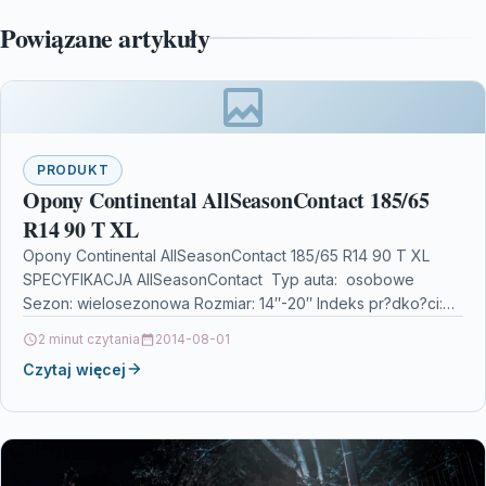
Powiązane artykuły
PRODUKT
Opony Continental AllSeasonContact 185/65
R14 90 T XL
Opony Continental AllSeasonContact 185/65 R14 90 T XL
SPECYFIKACJA AllSeasonContact Typ auta: osobowe
Sezon: wielosezonowa Rozmiar: 14″-20″ Indeks pr?dko?ci:
H/T/V/W/Y Indeks no?no?ci: 75-109 Etykieta…
2 minut czytania
2014-08-01
Czytaj więcej