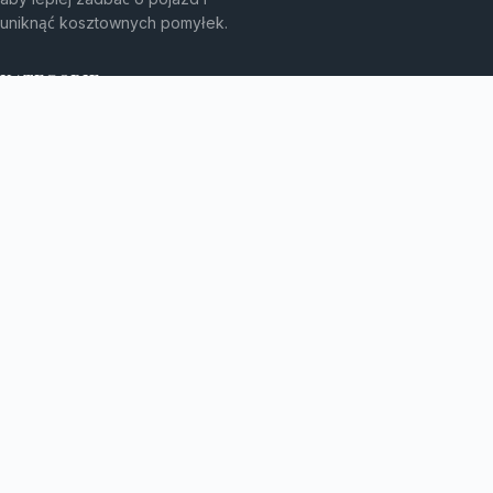
uniknąć kosztownych pomyłek.
KATEGORIE
Bez kategorii
Leasing
TEMATY
Motoryzacja
Produkt
WIĘCEJ
Warsztat samochodowy
© 2026
Bmwcup
. Wszelkie prawa zastrzeżone.