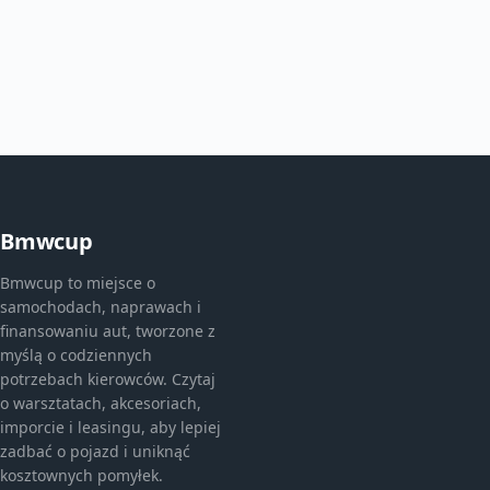
Bmwcup
Bmwcup to miejsce o
samochodach, naprawach i
finansowaniu aut, tworzone z
myślą o codziennych
potrzebach kierowców. Czytaj
o warsztatach, akcesoriach,
imporcie i leasingu, aby lepiej
zadbać o pojazd i uniknąć
kosztownych pomyłek.