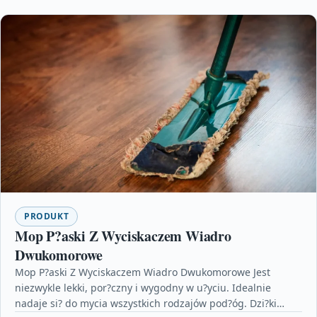
PRODUKT
Mop P?aski Z Wyciskaczem Wiadro
Dwukomorowe
Mop P?aski Z Wyciskaczem Wiadro Dwukomorowe Jest
niezwykle lekki, por?czny i wygodny w u?yciu. Idealnie
nadaje si? do mycia wszystkich rodzajów pod?óg. Dzi?ki