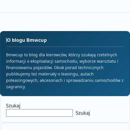
O blogu Bmwcup
Bmwcup to blog dla kierowców, którzy szukają rzetelnych
informacji o eksploatacji samochodu, wyborze warsztatu i
finansowaniu pojazdów. Obok porad technicznych
publikujemy też materiały o leasingu, autach
poleasingowych, akcesoriach i sprowadzaniu samochodów z
zagranicy.
Szukaj
Szukaj