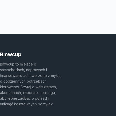
Bmwcup
Bmwcup to miejsce o
samochodach, naprawach i
finansowaniu aut, tworzone z myślą
o codziennych potrzebach
kierowców. Czytaj o warsztatach,
akcesoriach, imporcie i leasingu,
aby lepiej zadbać o pojazd i
uniknąć kosztownych pomyłek.