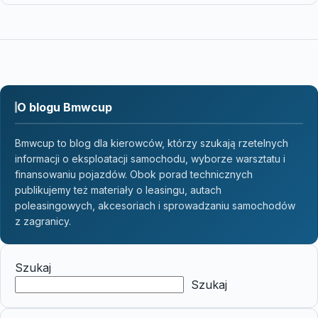
O blogu Bmwcup
Bmwcup to blog dla kierowców, którzy szukają rzetelnych
informacji o eksploatacji samochodu, wyborze warsztatu i
finansowaniu pojazdów. Obok porad technicznych
publikujemy też materiały o leasingu, autach
poleasingowych, akcesoriach i sprowadzaniu samochodów
z zagranicy.
Szukaj
Szukaj