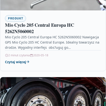
PRODUKT
Mio Cyclo 205 Central Europa HC
5262N5060002
Mio Cyclo 205 Central Europa HC 5262N5060002 Nawigacja
GPS Mio Cyclo 205 HC Central Europe. Idealny towarzysz na
drodze. Wygodny interfejs  obs?uguj go…
2 minut czytania
2020-05-18
Czytaj więcej