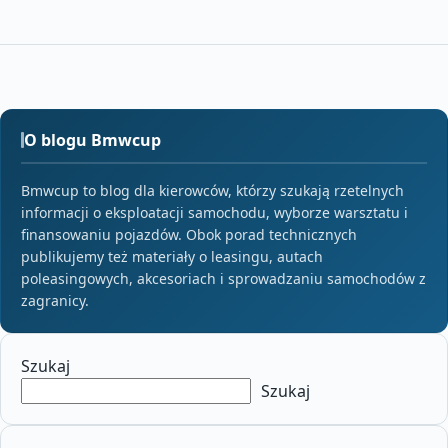
O blogu Bmwcup
Bmwcup to blog dla kierowców, którzy szukają rzetelnych
informacji o eksploatacji samochodu, wyborze warsztatu i
finansowaniu pojazdów. Obok porad technicznych
publikujemy też materiały o leasingu, autach
poleasingowych, akcesoriach i sprowadzaniu samochodów z
zagranicy.
Szukaj
Szukaj