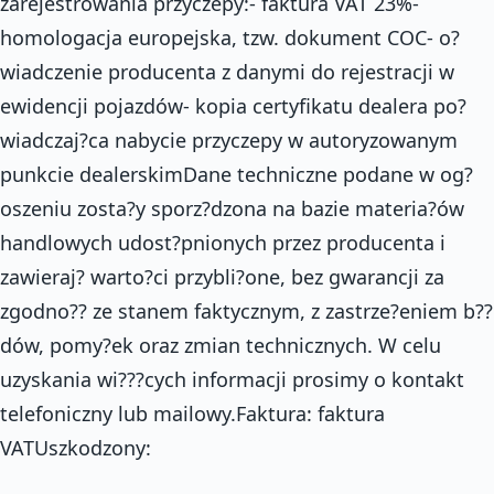
zarejestrowania przyczepy:- faktura VAT 23%-
homologacja europejska, tzw. dokument COC- o?
wiadczenie producenta z danymi do rejestracji w
ewidencji pojazdów- kopia certyfikatu dealera po?
wiadczaj?ca nabycie przyczepy w autoryzowanym
punkcie dealerskimDane techniczne podane w og?
oszeniu zosta?y sporz?dzona na bazie materia?ów
handlowych udost?pnionych przez producenta i
zawieraj? warto?ci przybli?one, bez gwarancji za
zgodno?? ze stanem faktycznym, z zastrze?eniem b??
dów, pomy?ek oraz zmian technicznych. W celu
uzyskania wi???cych informacji prosimy o kontakt
telefoniczny lub mailowy.Faktura: faktura
VATUszkodzony: