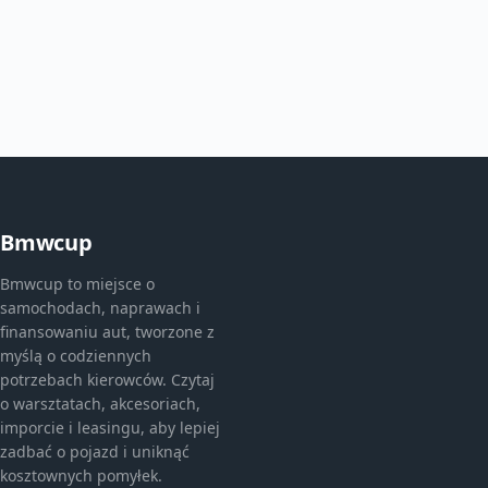
Bmwcup
Bmwcup to miejsce o
samochodach, naprawach i
finansowaniu aut, tworzone z
myślą o codziennych
potrzebach kierowców. Czytaj
o warsztatach, akcesoriach,
imporcie i leasingu, aby lepiej
zadbać o pojazd i uniknąć
kosztownych pomyłek.