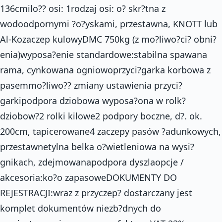
136cmilo?? osi: 1rodzaj osi: o? skr?tna z
wodoodpornymi ?o?yskami, przestawna, KNOTT lub
Al-Kozaczep kulowyDMC 750kg (z mo?liwo?ci? obni?
enia)wyposa?enie standardowe:stabilna spawana
rama, cynkowana ogniowoprzyci?garka korbowa z
pasemmo?liwo?? zmiany ustawienia przyci?
garkipodpora dziobowa wyposa?ona w rolk?
dziobow?2 rolki kilowe2 podpory boczne, d?. ok.
200cm, tapicerowane4 zaczepy pasów ?adunkowych,
przestawnetylna belka o?wietleniowa na wysi?
gnikach, zdejmowanapodpora dyszlaopcje /
akcesoria:ko?o zapasoweDOKUMENTY DO
REJESTRACJI:wraz z przyczep? dostarczany jest
komplet dokumentów niezb?dnych do