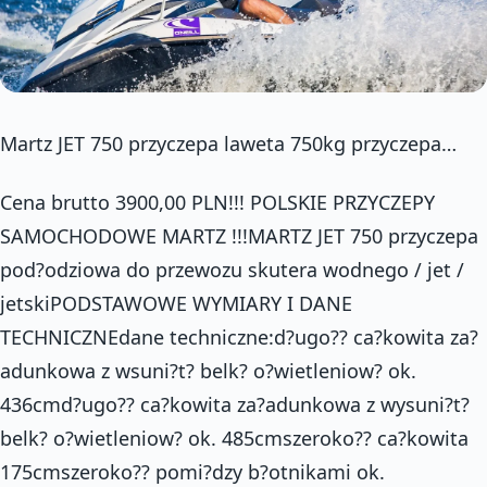
Martz JET 750 przyczepa laweta 750kg przyczepa…
Cena brutto 3900,00 PLN!!! POLSKIE PRZYCZEPY
SAMOCHODOWE MARTZ !!!MARTZ JET 750 przyczepa
pod?odziowa do przewozu skutera wodnego / jet /
jetskiPODSTAWOWE WYMIARY I DANE
TECHNICZNEdane techniczne:d?ugo?? ca?kowita za?
adunkowa z wsuni?t? belk? o?wietleniow? ok.
436cmd?ugo?? ca?kowita za?adunkowa z wysuni?t?
belk? o?wietleniow? ok. 485cmszeroko?? ca?kowita
175cmszeroko?? pomi?dzy b?otnikami ok.