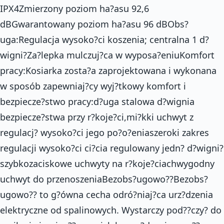
IPX4Zmierzony poziom ha?asu 92,6
dBGwarantowany poziom ha?asu 96 dBObs?
uga:Regulacja wysoko?ci koszenia; centralna 1 d?
wigni?Za?lepka mulczuj?ca w wyposa?eniuKomfort
pracy:Kosiarka zosta?a zaprojektowana i wykonana
w sposób zapewniaj?cy wyj?tkowy komfort i
bezpiecze?stwo pracy:d?uga stalowa d?wignia
bezpiecze?stwa przy r?koje?ci,mi?kki uchwyt z
regulacj? wysoko?ci jego po?o?eniaszeroki zakres
regulacji wysoko?ci ci?cia regulowany jedn? d?wigni?
szybkozaciskowe uchwyty na r?koje?ciachwygodny
uchwyt do przenoszeniaBezobs?ugowo??Bezobs?
ugowo?? to g?ówna cecha odró?niaj?ca urz?dzenia
elektryczne od spalinowych. Wystarczy pod??czy? do