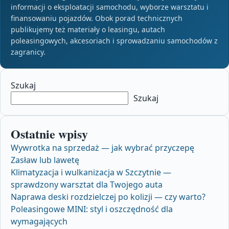
informacji o eksploatacji samochodu, wyborze warsztatu i
finansowaniu pojazdów. Obok porad technicznych
publikujemy też materiały o leasingu, autach
poleasingowych, akcesoriach i sprowadzaniu samochodów z
zagranicy.
Szukaj
Szukaj
Ostatnie wpisy
Wywrotka na sprzedaż — jak wybrać przyczepę
Zasław lub lawetę
Klimatyzacja i wulkanizacja w Szczytnie —
sprawdzony warsztat dla Twojego auta
Naprawa deski rozdzielczej po kolizji — czy warto?
Poleasingowe MINI: styl i oszczędność dla
wymagających