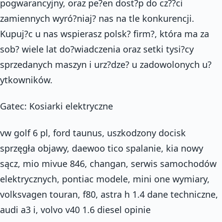
pogwarancyjny, oraz pe?en dost?p do cz??ci
zamiennych wyró?niaj? nas na tle konkurencji.
Kupuj?c u nas wspierasz polsk? firm?, która ma za
sob? wiele lat do?wiadczenia oraz setki tysi?cy
sprzedanych maszyn i urz?dze? u zadowolonych u?
ytkowników.
Gatec: Kosiarki elektryczne
vw golf 6 pl, ford taunus, uszkodzony docisk
sprzęgła objawy, daewoo tico spalanie, kia nowy
sącz, mio mivue 846, changan, serwis samochodów
elektrycznych, pontiac modele, mini one wymiary,
volksvagen touran, f80, astra h 1.4 dane techniczne,
audi a3 i, volvo v40 1.6 diesel opinie