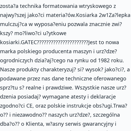
zosta?a technika formatowania wtryskowego z
najwy?szej jako?ci materia?ów.Kosiarka 2w1Za?lepka
mulczuj?ca w wyposa?eniu pozwala znacznie zwi?
kszy? mo?liwo?ci u?ytkowe
kosiarki.GATEC??????????????????????Jest to nowa
marka polskiego producenta maszyn i urz?dze?
ogrodniczych dzia?aj?cego na rynku od 1982 roku.
Nasze produkty charakteryzuj? si? wysok? jako?ci?, a
podawane przez nas dane techniczne oferowanego
sprz?tu s? realne i prawdziwe. Wszystkie nasze urz?
dzenia posiadaj? wymagane atesty i deklaracje
zgodno?ci CE, oraz polskie instrukcje obs?ugi.Trwa?
o?? i niezawodno?? naszych urz?dze?, szczególna
dba?o?? o Klienta, w?asny serwis gwarancyjny i