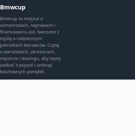
Bmwcup
Bmwcup to miejsce o
samochodach, naprawach i
finansowaniu aut, tworzone z
myślą o codziennych
potrzebach kierowców. Czytaj
o warsztatach, akcesoriach,
imporcie i leasingu, aby lepiej
zadbać o pojazd i uniknąć
kosztownych pomyłek.
KATEGORIE
Bez kategorii
Leasing
TEMATY