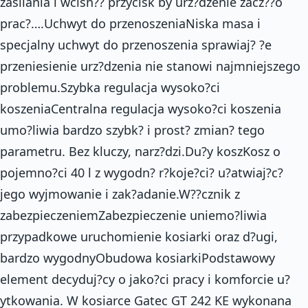
zasilania i wcisn?? przycisk by urz?dzenie zacz??o
prac?….Uchwyt do przenoszeniaNiska masa i
specjalny uchwyt do przenoszenia sprawiaj? ?e
przeniesienie urz?dzenia nie stanowi najmniejszego
problemu.Szybka regulacja wysoko?ci
koszeniaCentralna regulacja wysoko?ci koszenia
umo?liwia bardzo szybk? i prost? zmian? tego
parametru. Bez kluczy, narz?dzi.Du?y koszKosz o
pojemno?ci 40 l z wygodn? r?koje?ci? u?atwiaj?c?
jego wyjmowanie i zak?adanie.W??cznik z
zabezpieczeniemZabezpieczenie uniemo?liwia
przypadkowe uruchomienie kosiarki oraz d?ugi,
bardzo wygodnyObudowa kosiarkiPodstawowy
element decyduj?cy o jako?ci pracy i komforcie u?
ytkowania. W kosiarce Gatec GT 242 KE wykonana