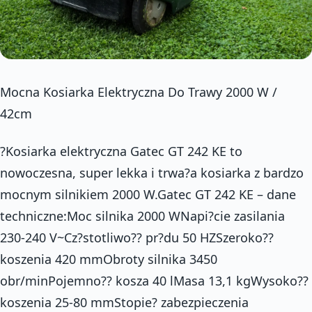
Mocna Kosiarka Elektryczna Do Trawy 2000 W /
42cm
?Kosiarka elektryczna Gatec GT 242 KE to
nowoczesna, super lekka i trwa?a kosiarka z bardzo
mocnym silnikiem 2000 W.Gatec GT 242 KE – dane
techniczne:Moc silnika 2000 WNapi?cie zasilania
230-240 V~Cz?stotliwo?? pr?du 50 HZSzeroko??
koszenia 420 mmObroty silnika 3450
obr/minPojemno?? kosza 40 lMasa 13,1 kgWysoko??
koszenia 25-80 mmStopie? zabezpieczenia