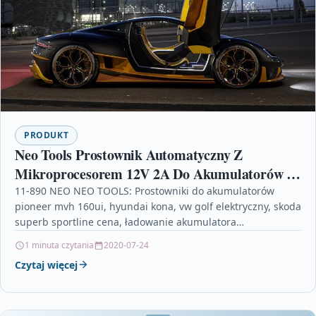
PRODUKT
Neo Tools Prostownik Automatyczny Z
Mikroprocesorem 12V 2A Do Akumulatorów 4
÷ 60Ah 11 890 11890
11-890 NEO NEO TOOLS: Prostowniki do akumulatorów
pioneer mvh 160ui, hyundai kona, vw golf elektryczny, skoda
superb sportline cena, ładowanie akumulatora
samochodowego prostownikiem, przyczepa…
1 minuta czytania
2020-07-24
Czytaj więcej