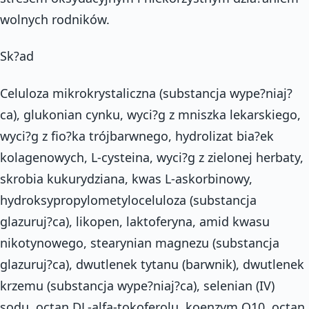
wolnych rodników.
Sk?ad
Celuloza mikrokrystaliczna (substancja wype?niaj?
ca), glukonian cynku, wyci?g z mniszka lekarskiego,
wyci?g z fio?ka trójbarwnego, hydrolizat bia?ek
kolagenowych, L-cysteina, wyci?g z zielonej herbaty,
skrobia kukurydziana, kwas L-askorbinowy,
hydroksypropylometyloceluloza (substancja
glazuruj?ca), likopen, laktoferyna, amid kwasu
nikotynowego, stearynian magnezu (substancja
glazuruj?ca), dwutlenek tytanu (barwnik), dwutlenek
krzemu (substancja wype?niaj?ca), selenian (IV)
sodu, octan DL-alfa-tokoferolu, koenzym Q10, octan