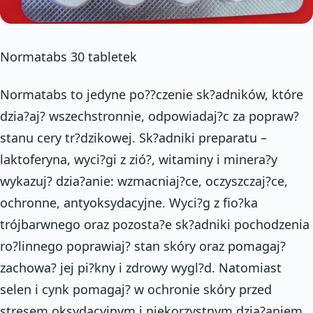
Normatabs 30 tabletek
Normatabs to jedyne po??czenie sk?adników, które
dzia?aj? wszechstronnie, odpowiadaj?c za popraw?
stanu cery tr?dzikowej. Sk?adniki preparatu –
laktoferyna, wyci?gi z zió?, witaminy i minera?y
wykazuj? dzia?anie: wzmacniaj?ce, oczyszczaj?ce,
ochronne, antyoksydacyjne. Wyci?g z fio?ka
trójbarwnego oraz pozosta?e sk?adniki pochodzenia
ro?linnego poprawiaj? stan skóry oraz pomagaj?
zachowa? jej pi?kny i zdrowy wygl?d. Natomiast
selen i cynk pomagaj? w ochronie skóry przed
stresem oksydacyjnym i niekorzystnym dzia?aniem