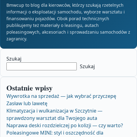
Bmwcup to blog dla kierowców, którzy szukają rzetelnych
informacji o eksploatacji samochodu, wyborze warsztatu i
finansowaniu pojazdów. Obok porad technicznych
publikujemy też materiały o leasingu, autach
poleasingowych, akcesoriach i sprowadzaniu samochodów z
zagranicy.
Szukaj
Szukaj
Ostatnie wpisy
Wywrotka na sprzedaż — jak wybrać przyczepę
Zasław lub lawetę
Klimatyzacja i wulkanizacja w Szczytnie —
sprawdzony warsztat dla Twojego auta
Naprawa deski rozdzielczej po kolizji — czy warto?
Poleasingowe MINI: styl i oszczędność dla