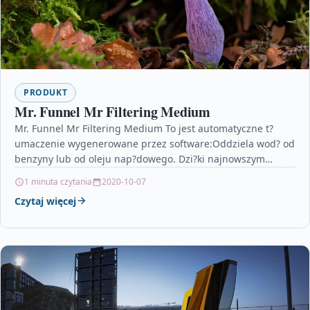
PRODUKT
Mr. Funnel Mr Filtering Medium
Mr. Funnel Mr Filtering Medium To jest automatyczne t?
umaczenie wygenerowane przez software:Oddziela wod? od
benzyny lub od oleju nap?dowego. Dzi?ki najnowszym
silnikom wtrysku paliwa…
1 minuta czytania
2020-10-07
Czytaj więcej