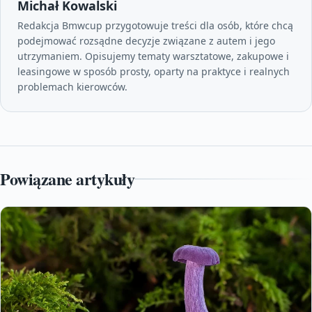
Michał Kowalski
Redakcja Bmwcup przygotowuje treści dla osób, które chcą
podejmować rozsądne decyzje związane z autem i jego
utrzymaniem. Opisujemy tematy warsztatowe, zakupowe i
leasingowe w sposób prosty, oparty na praktyce i realnych
problemach kierowców.
Powiązane artykuły