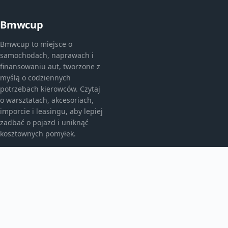
Bmwcup
Bmwcup to miejsce o
samochodach, naprawach i
finansowaniu aut, tworzone z
myślą o codziennych
potrzebach kierowców. Czytaj
o warsztatach, akcesoriach,
imporcie i leasingu, aby lepiej
zadbać o pojazd i uniknąć
kosztownych pomyłek.
KATEGORIE
Bez kategorii
Leasing
TEMATY