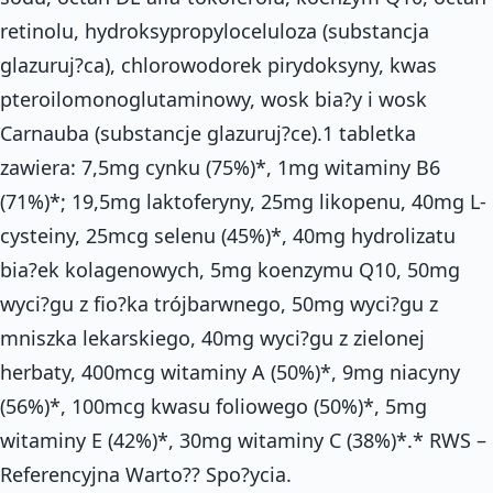
retinolu, hydroksypropyloceluloza (substancja
glazuruj?ca), chlorowodorek pirydoksyny, kwas
pteroilomonoglutaminowy, wosk bia?y i wosk
Carnauba (substancje glazuruj?ce).1 tabletka
zawiera: 7,5mg cynku (75%)*, 1mg witaminy B6
(71%)*; 19,5mg laktoferyny, 25mg likopenu, 40mg L-
cysteiny, 25mcg selenu (45%)*, 40mg hydrolizatu
bia?ek kolagenowych, 5mg koenzymu Q10, 50mg
wyci?gu z fio?ka trójbarwnego, 50mg wyci?gu z
mniszka lekarskiego, 40mg wyci?gu z zielonej
herbaty, 400mcg witaminy A (50%)*, 9mg niacyny
(56%)*, 100mcg kwasu foliowego (50%)*, 5mg
witaminy E (42%)*, 30mg witaminy C (38%)*.* RWS –
Referencyjna Warto?? Spo?ycia.