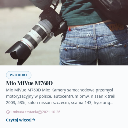
PRODUKT
Mio MiVue M760D
Mio MiVue M760D Mio: Kamery samochodowe przemysł
motoryzacyjny w polsce, autocentrum bmw, nissan x trail
2003, 535i, salon nissan szczecin, scania 143, hyosung
gt125,…
1 minuta czytania
2021-10-26
Czytaj więcej