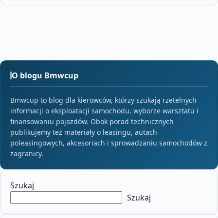
O blogu Bmwcup
Bmwcup to blog dla kierowców, którzy szukają rzetelnych
informacji o eksploatacji samochodu, wyborze warsztatu i
finansowaniu pojazdów. Obok porad technicznych
publikujemy też materiały o leasingu, autach
poleasingowych, akcesoriach i sprowadzaniu samochodów z
zagranicy.
Szukaj
Szukaj