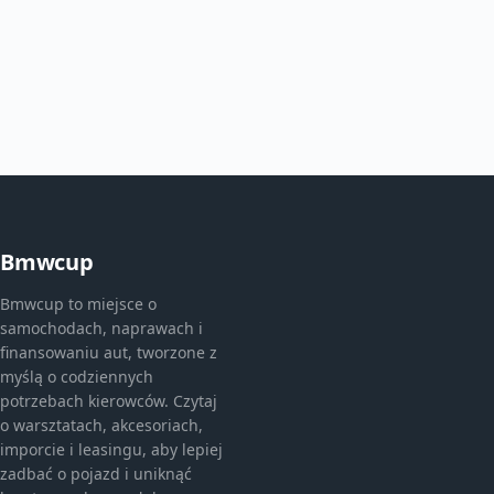
Bmwcup
Bmwcup to miejsce o
samochodach, naprawach i
finansowaniu aut, tworzone z
myślą o codziennych
potrzebach kierowców. Czytaj
o warsztatach, akcesoriach,
imporcie i leasingu, aby lepiej
zadbać o pojazd i uniknąć