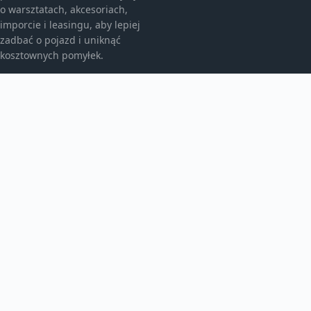
o warsztatach, akcesoriach,
imporcie i leasingu, aby lepiej
zadbać o pojazd i uniknąć
kosztownych pomyłek.
KATEGORIE
Bez kategorii
Leasing
TEMATY
Motoryzacja
Produkt
WIĘCEJ
Warsztat samochodowy