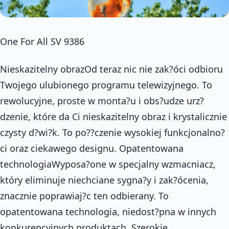
One For All SV 9386
Nieskazitelny obrazOd teraz nic nie zak?óci odbioru
Twojego ulubionego programu telewizyjnego. To
rewolucyjne, proste w monta?u i obs?udze urz?
dzenie, które da Ci nieskazitelny obraz i krystalicznie
czysty d?wi?k. To po??czenie wysokiej funkcjonalno?
ci oraz ciekawego designu. Opatentowana
technologiaWyposa?one w specjalny wzmacniacz,
który eliminuje niechciane sygna?y i zak?ócenia,
znacznie poprawiaj?c ten odbierany. To
opatentowana technologia, niedost?pna w innych
konkurencyjnych produktach. Szerokie