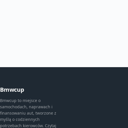
Bmwcup
Bmwcup to miejsce o
samochodach, naprawach i
finansowaniu aut, tworzone z
myślą o codziennych
potrzebach kierowców. Czytaj