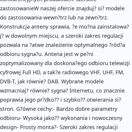
zastosowanieW naszej ofercie znajduj? si? modele
do zastosowania wewn?trz lub na zewn?trz.
Konstrukcja anteny sprawia, ?e mo?na zainstalowa?
j? w dowolnym miejscu, a szeroki zakres regulacji
pozwala na ?atwe znalezienie optymalnego ?ród?a
odbioru sygna?u. Antena jest w pe?ni
zoptymalizowany dla doskona?ego odbioru telewizji
cyfrowej Full HD, a tak?e radiowego VHF, UHF, FM,
DVB-T, jak równie? DAB. Wybrane modele
wzmacniaj? równie? sygna? Internetu, co znacznie
poprawia jego pr?dko?? i szybko?? otwierania si?
stron. G?ówne cechy:- Bardzo dobre parametry
odbioru- Wysoka jako?? wykonania i nowoczesny
design- Prosty monta?- Szeroki zakres regulacji