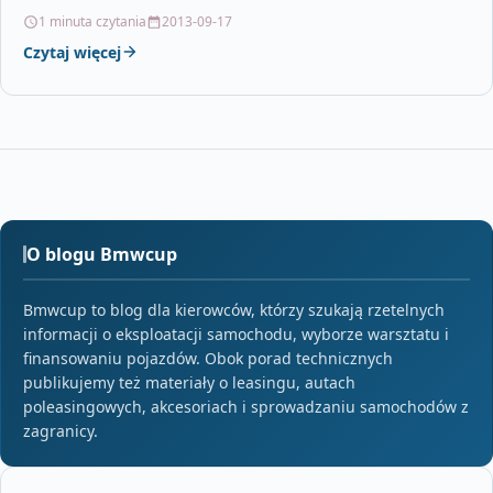
?y?k?…
1 minuta czytania
2013-09-17
Czytaj więcej
O blogu Bmwcup
Bmwcup to blog dla kierowców, którzy szukają rzetelnych
informacji o eksploatacji samochodu, wyborze warsztatu i
finansowaniu pojazdów. Obok porad technicznych
publikujemy też materiały o leasingu, autach
poleasingowych, akcesoriach i sprowadzaniu samochodów z
zagranicy.