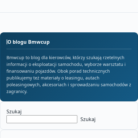
O blogu Bmwcup
Bmwcup to blog dla kierowców, którzy szukają rzetelnych
informacji o eksploatacji samochodu, wyborze warsztatu i
finansowaniu pojazdów. Obok porad technicznych
publikujemy też materiały o leasingu, autach
poleasingowych, akcesoriach i sprowadzaniu samochodów z
zagranicy.
Szukaj
Szukaj