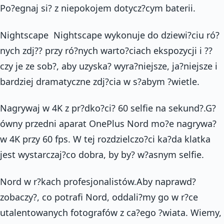
Po?egnaj si? z niepokojem dotycz?cym baterii.
Nightscape Nightscape wykonuje do dziewi?ciu ró?
nych zdj?? przy ró?nych warto?ciach ekspozycji i ??
czy je ze sob?, aby uzyska? wyra?niejsze, ja?niejsze i
bardziej dramatyczne zdj?cia w s?abym ?wietle.
Nagrywaj w 4K z pr?dko?ci? 60 selfie na sekund?.G?
ówny przedni aparat OnePlus Nord mo?e nagrywa?
w 4K przy 60 fps. W tej rozdzielczo?ci ka?da klatka
jest wystarczaj?co dobra, by by? w?asnym selfie.
Nord w r?kach profesjonalistów.Aby naprawd?
zobaczy?, co potrafi Nord, oddali?my go w r?ce
utalentowanych fotografów z ca?ego ?wiata. Wiemy,