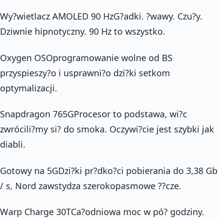
Wy?wietlacz AMOLED 90 HzG?adki. ?wawy. Czu?y.
Dziwnie hipnotyczny. 90 Hz to wszystko.
Oxygen OSOprogramowanie wolne od BS
przyspieszy?o i usprawni?o dzi?ki setkom
optymalizacji.
Snapdragon 765GProcesor to podstawa, wi?c
zwrócili?my si? do smoka. Oczywi?cie jest szybki jak
diabli.
Gotowy na 5GDzi?ki pr?dko?ci pobierania do 3,38 Gb
/ s, Nord zawstydza szerokopasmowe ??cze.
Warp Charge 30TCa?odniowa moc w pó? godziny.