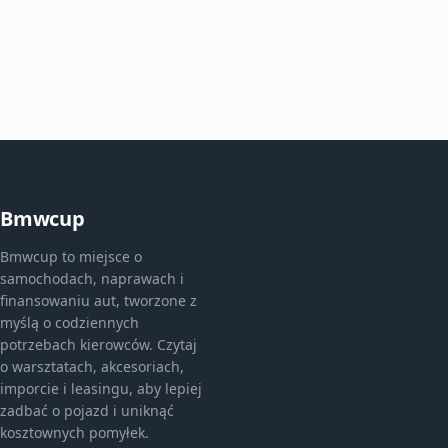
Bmwcup
Bmwcup to miejsce o
samochodach, naprawach i
finansowaniu aut, tworzone z
myślą o codziennych
potrzebach kierowców. Czytaj
o warsztatach, akcesoriach,
imporcie i leasingu, aby lepiej
zadbać o pojazd i uniknąć
kosztownych pomyłek.