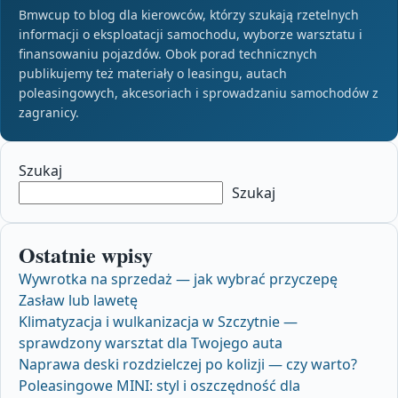
Bmwcup to blog dla kierowców, którzy szukają rzetelnych
informacji o eksploatacji samochodu, wyborze warsztatu i
finansowaniu pojazdów. Obok porad technicznych
publikujemy też materiały o leasingu, autach
poleasingowych, akcesoriach i sprowadzaniu samochodów z
zagranicy.
Szukaj
Szukaj
Ostatnie wpisy
Wywrotka na sprzedaż — jak wybrać przyczepę
Zasław lub lawetę
Klimatyzacja i wulkanizacja w Szczytnie —
sprawdzony warsztat dla Twojego auta
Naprawa deski rozdzielczej po kolizji — czy warto?
Poleasingowe MINI: styl i oszczędność dla