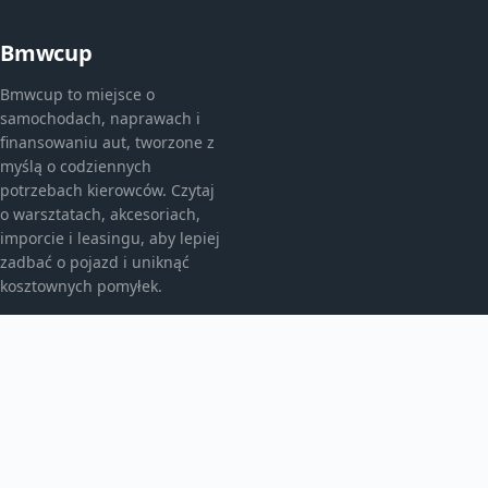
Bmwcup
Bmwcup to miejsce o
samochodach, naprawach i
finansowaniu aut, tworzone z
myślą o codziennych
potrzebach kierowców. Czytaj
o warsztatach, akcesoriach,
imporcie i leasingu, aby lepiej
zadbać o pojazd i uniknąć
kosztownych pomyłek.
KATEGORIE
Bez kategorii
Leasing
TEMATY