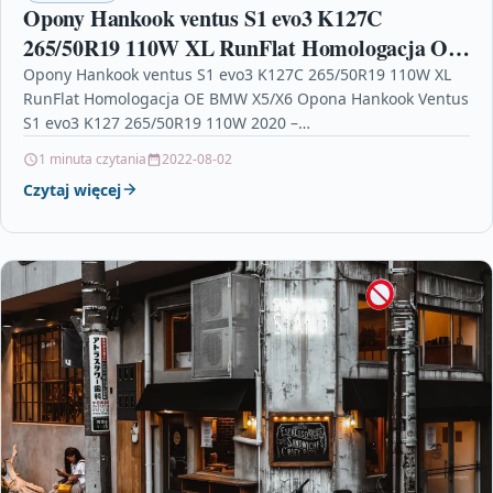
Opony Hankook ventus S1 evo3 K127C
265/50R19 110W XL RunFlat Homologacja OE
BMW X5/X6
Opony Hankook ventus S1 evo3 K127C 265/50R19 110W XL
RunFlat Homologacja OE BMW X5/X6 Opona Hankook Ventus
S1 evo3 K127 265/50R19 110W 2020 –…
1 minuta czytania
2022-08-02
Czytaj więcej