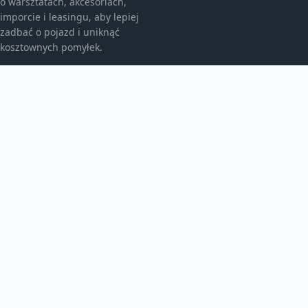
o warsztatach, akcesoriach,
imporcie i leasingu, aby lepiej
zadbać o pojazd i uniknąć
kosztownych pomyłek.
KATEGORIE
Bez kategorii
Leasing
TEMATY
Motoryzacja
Produkt
WIĘCEJ
Warsztat samochodowy