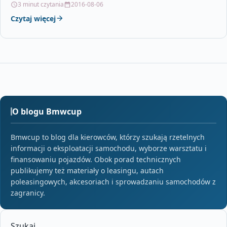
3 minut czytania
2016-08-06
Czytaj więcej
O blogu Bmwcup
Bmwcup to blog dla kierowców, którzy szukają rzetelnych
informacji o eksploatacji samochodu, wyborze warsztatu i
finansowaniu pojazdów. Obok porad technicznych
publikujemy też materiały o leasingu, autach
poleasingowych, akcesoriach i sprowadzaniu samochodów z
zagranicy.
Szukaj