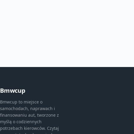
Bmwcup
Bmwcup to miejsce o
samochodach, naprawach i
finansowaniu aut, tworzone z
myślą o codziennych
potrzebach kierowców. Czytaj