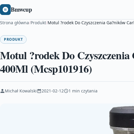
Bmwcup
Strona główna
/
Produkt
/
Motul ?rodek Do Czyszczenia Ga?ników Ca
PRODUKT
Motul ?rodek Do Czyszczenia
400Ml (Mcsp101916)
Michał Kowalski
2021-02-12
1 min czytania