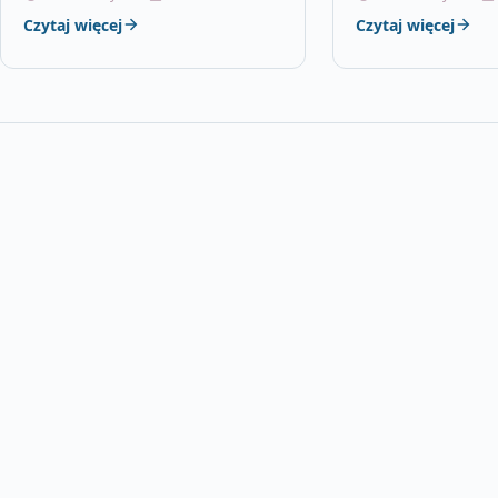
a45 amg otomoto, audi a4 b8…
Czytaj więcej
Czytaj więcej