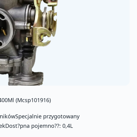
 400Ml (Mcsp101916)
?nikówSpecjalnie przygotowany
lekDost?pna pojemno??: 0,4L