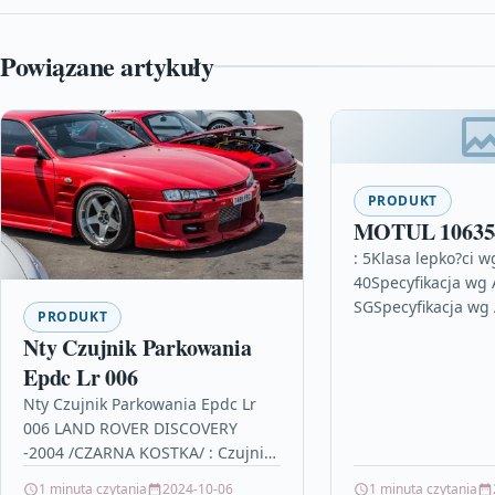
Powiązane artykuły
PRODUKT
MOTUL 10635
: 5Klasa lepko?ci 
40Specyfikacja wg 
SGSpecyfikacja wg 
PRODUKT
SJSpecyfikacja: N
Nty Czujnik Parkowania
1Po?et jednotek bal
Epdc Lr 006
Oleje silnikowe bm
…
Nty Czujnik Parkowania Epdc Lr
006 LAND ROVER DISCOVERY
-2004 /CZARNA KOSTKA/ : Czujniki
parkowania czernidło do opon,
1 minuta czytania
2024-10-06
1 minuta czytania