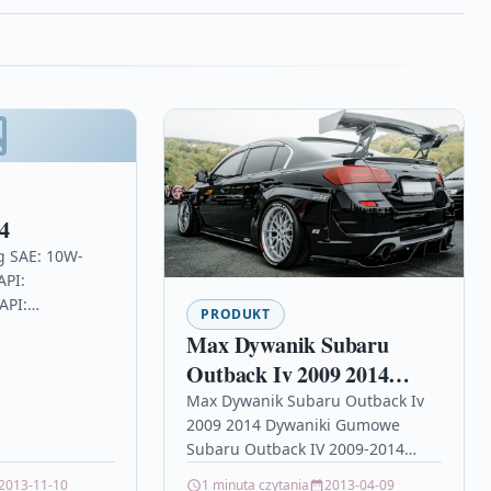
4
wg SAE: 10W-
API:
API:
PRODUKT
MMA FC-Wbalení:
Max Dywanik Subaru
ení: 4 Motul:
Outback Iv 2009 2014
w 116d opinie,
Dywaniki Gumowe
Max Dywanik Subaru Outback Iv
2009 2014 Dywaniki Gumowe
Subaru Outback IV 2009-2014
Dywaniki gumowe Max-Dywanik:
2013-11-10
1 minuta czytania
2013-04-09