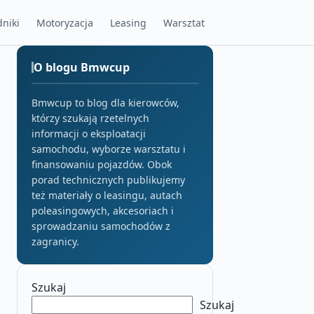
niki
Motoryzacja
Leasing
Warsztat
O blogu Bmwcup
Bmwcup to blog dla kierowców,
którzy szukają rzetelnych
informacji o eksploatacji
samochodu, wyborze warsztatu i
finansowaniu pojazdów. Obok
porad technicznych publikujemy
też materiały o leasingu, autach
poleasingowych, akcesoriach i
sprowadzaniu samochodów z
zagranicy.
Szukaj
Szukaj