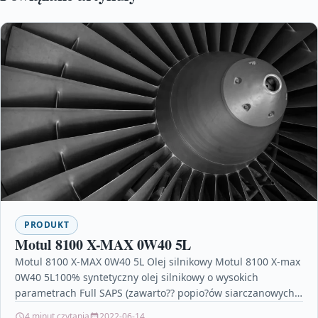
PRODUKT
Motul 8100 X-MAX 0W40 5L
Motul 8100 X-MAX 0W40 5L Olej silnikowy Motul 8100 X-max
0W40 5L100% syntetyczny olej silnikowy o wysokich
parametrach Full SAPS (zawarto?? popio?ów siarczanowych,
fosforu,…
4 minut czytania
2022-06-14