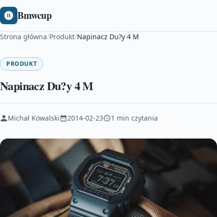
Bmwcup
Strona główna
/
Produkt
/
Napinacz Du?y 4 M
PRODUKT
Napinacz Du?y 4 M
Michał Kowalski
2014-02-23
1 min czytania