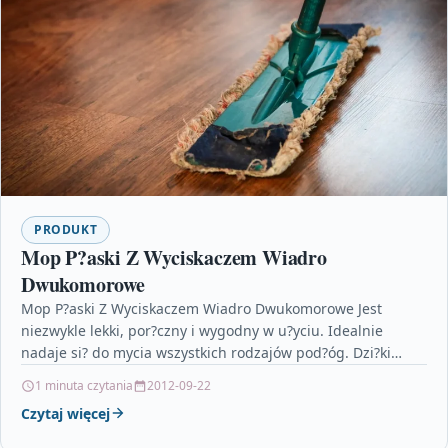
PRODUKT
Mop P?aski Z Wyciskaczem Wiadro
Dwukomorowe
Mop P?aski Z Wyciskaczem Wiadro Dwukomorowe Jest
niezwykle lekki, por?czny i wygodny w u?yciu. Idealnie
nadaje si? do mycia wszystkich rodzajów pod?óg. Dzi?ki
swojej…
1 minuta czytania
2012-09-22
Czytaj więcej