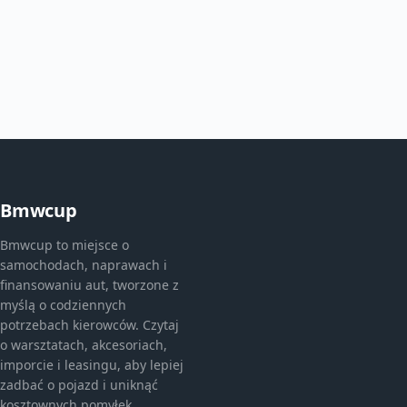
Bmwcup
Bmwcup to miejsce o
samochodach, naprawach i
finansowaniu aut, tworzone z
myślą o codziennych
potrzebach kierowców. Czytaj
o warsztatach, akcesoriach,
imporcie i leasingu, aby lepiej
zadbać o pojazd i uniknąć
kosztownych pomyłek.