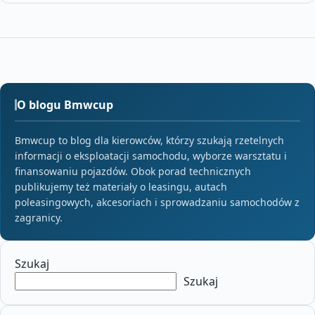
O blogu Bmwcup
Bmwcup to blog dla kierowców, którzy szukają rzetelnych
informacji o eksploatacji samochodu, wyborze warsztatu i
finansowaniu pojazdów. Obok porad technicznych
publikujemy też materiały o leasingu, autach
poleasingowych, akcesoriach i sprowadzaniu samochodów z
zagranicy.
Szukaj
Szukaj