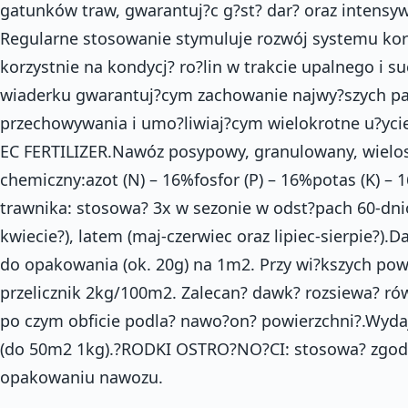
gatunków traw, gwarantuj?c g?st? dar? oraz intensyw
Regularne stosowanie stymuluje rozwój systemu ko
korzystnie na kondycj? ro?lin w trakcie upalnego i 
wiaderku gwarantuj?cym zachowanie najwy?szych p
przechowywania i umo?liwiaj?cym wielokrotne u?yc
EC FERTILIZER.Nawóz posypowy, granulowany, wielo
chemiczny:azot (N) – 16%fosfor (P) – 16%potas (K) –
trawnika: stosowa? 3x w sezonie w odst?pach 60-dn
kwiecie?), latem (maj-czerwiec oraz lipiec-sierpie?)
do opakowania (ok. 20g) na 1m2. Przy wi?kszych po
przelicznik 2kg/100m2. Zalecan? dawk? rozsiewa? ró
po czym obficie podla? nawo?on? powierzchni?.Wyd
(do 50m2 1kg).?RODKI OSTRO?NO?CI: stosowa? zgodni
opakowaniu nawozu.