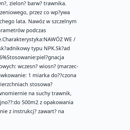
n?, zielon? barw? trawnika.
rzeniowego, przez co wp?ywa
suchego lata. Nawóz w szczelnym
arametrów podczas
ie.Charakterystyka:NAWÓZ WE /
sk?adnikowy typu NPK.Sk?ad
 16%Stosowanie:piel?gnacja
iowych: wczesn? wiosn? (marzec-
.Dawkowanie: 1 miarka do??czona
wierzchniach stosowa?
wnomiernie na suchy trawnik,
ajno??:do 500m2 z opakowania
e z instrukcj? zawart? na