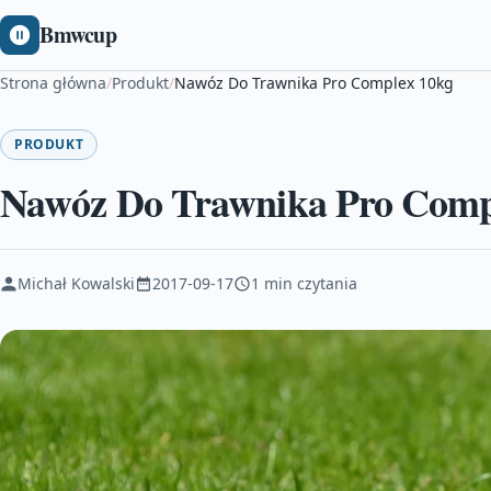
Bmwcup
Strona główna
/
Produkt
/
Nawóz Do Trawnika Pro Complex 10kg
PRODUKT
Nawóz Do Trawnika Pro Comp
Michał Kowalski
2017-09-17
1 min czytania