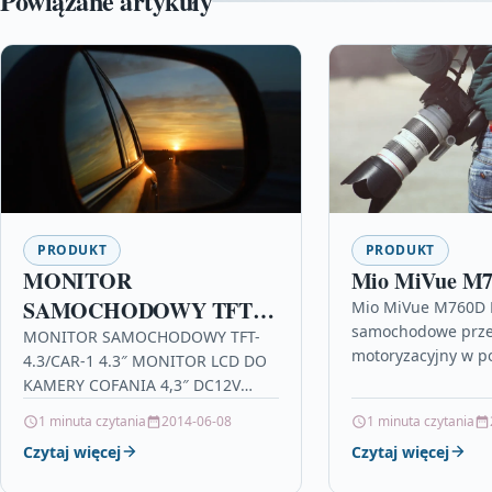
Powiązane artykuły
PRODUKT
PRODUKT
MONITOR
Mio MiVue M
SAMOCHODOWY TFT-
Mio MiVue M760D 
samochodowe prz
4.3/CAR-1 4.3″
MONITOR SAMOCHODOWY TFT-
motoryzacyjny w po
4.3/CAR-1 4.3″ MONITOR LCD DO
autocentrum bmw, n
KAMERY COFANIA 4,3″ DC12V
2003, 535i, salon n
wielko??  4,3format wy?wietlacza 
1 minuta czytania
2014-06-08
1 minuta czytania
scania 143, hyosu
16:9system obrazu  PAL /
Czytaj więcej
Czytaj więcej
NTSCrozdzielczo?? ekranu …