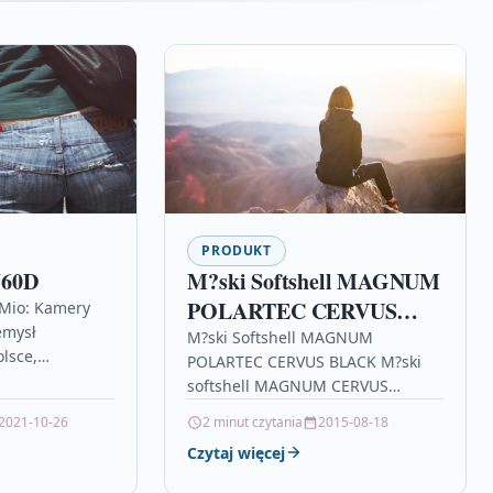
PRODUKT
760D
M?ski Softshell MAGNUM
POLARTEC CERVUS
Mio: Kamery
emysł
BLACK
M?ski Softshell MAGNUM
lsce,
POLARTEC CERVUS BLACK M?ski
issan x trail
softshell MAGNUM CERVUS
issan szczecin,
Polartec® z innowacyjn?
2021-10-26
2 minut czytania
2015-08-18
ng gt125,…
technologi? WINDBLOC ® to po??
Czytaj więcej
czenie dzianiny termicznej
Polartec® z membran? z…