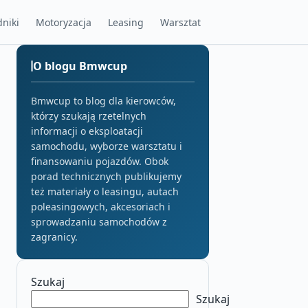
niki
Motoryzacja
Leasing
Warsztat
O blogu Bmwcup
Bmwcup to blog dla kierowców,
którzy szukają rzetelnych
informacji o eksploatacji
samochodu, wyborze warsztatu i
finansowaniu pojazdów. Obok
porad technicznych publikujemy
też materiały o leasingu, autach
poleasingowych, akcesoriach i
sprowadzaniu samochodów z
zagranicy.
Szukaj
Szukaj