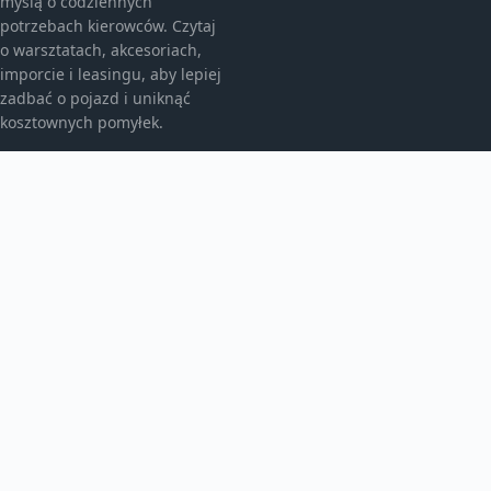
myślą o codziennych
potrzebach kierowców. Czytaj
o warsztatach, akcesoriach,
imporcie i leasingu, aby lepiej
zadbać o pojazd i uniknąć
kosztownych pomyłek.
KATEGORIE
Bez kategorii
Leasing
TEMATY
Motoryzacja
Produkt
WIĘCEJ