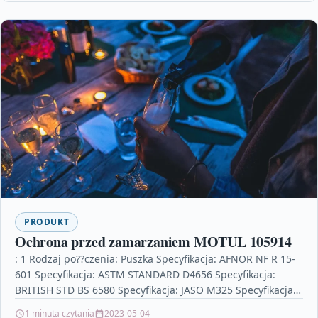
PRODUKT
Ochrona przed zamarzaniem MOTUL 105914
: 1 Rodzaj po??czenia: Puszka Specyfikacja: AFNOR NF R 15-
601 Specyfikacja: ASTM STANDARD D4656 Specyfikacja:
BRITISH STD BS 6580 Specyfikacja: JASO M325 Specyfikacja:
JP…
1 minuta czytania
2023-05-04