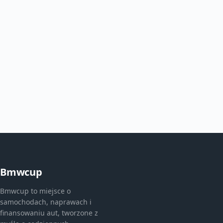
Bmwcup
Bmwcup to miejsce o
samochodach, naprawach i
finansowaniu aut, tworzone z