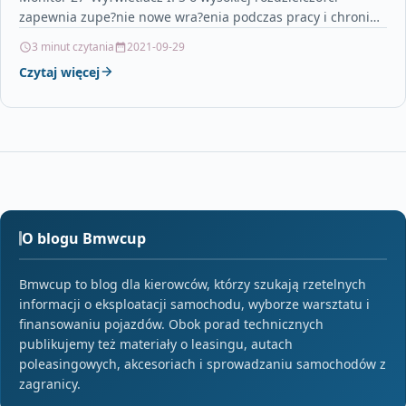
zapewnia zupe?nie nowe wra?enia podczas pracy i chroni
Twoje oczy.…
3 minut czytania
2021-09-29
Czytaj więcej
O blogu Bmwcup
Bmwcup to blog dla kierowców, którzy szukają rzetelnych
informacji o eksploatacji samochodu, wyborze warsztatu i
finansowaniu pojazdów. Obok porad technicznych
publikujemy też materiały o leasingu, autach
poleasingowych, akcesoriach i sprowadzaniu samochodów z
zagranicy.