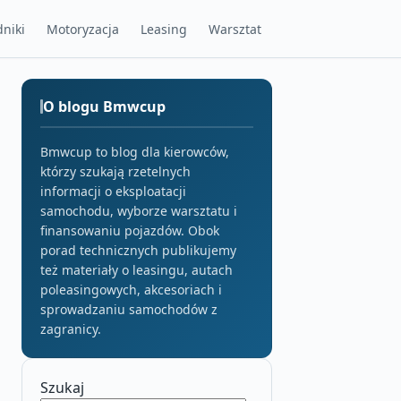
niki
Motoryzacja
Leasing
Warsztat
O blogu Bmwcup
Bmwcup to blog dla kierowców,
którzy szukają rzetelnych
informacji o eksploatacji
samochodu, wyborze warsztatu i
finansowaniu pojazdów. Obok
porad technicznych publikujemy
też materiały o leasingu, autach
poleasingowych, akcesoriach i
sprowadzaniu samochodów z
zagranicy.
Szukaj