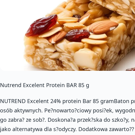
Nutrend Excelent Protein BAR 85 g
NUTREND Excelent 24% protein Bar 85 gramBaton proteinowy dla sportowców i osób aktywnych. Pe?nowarto?ciowy posi?ek, wygodny w u?yciu bo zawsze mo?esz go zabra? ze sob?. Doskona?a przek?ska do szko?y, na wycieczk?, na si?owni? lub jako alternatywa dla s?odyczy. Dodatkowa zawarto?? l-glutaminy, aminokwasów rozga??zionych BCAA oraz witamin i minera?ów w batoniku proteinowym wspomaga regeneracj? po wysi?ku i chroni bia?ka mi??niowe przed rozpadem.Nutrend Excelent Protein Bar to baton bia?kowy dla sportowców:poprawia i przyspiesza regeneracj?wspomaga przyrost si?y i masy mi??nichroni mi??nie przed redukcj?zwi?ksza wytrzyma?o??dodaje energii i si? witalnychZobacz inne od?ywki produkowane przez firm? – NutrendProducent batona bia?kowego Excelent 24% Protein Bar:NutrendZobacz inne batony bia?kowe stosowane w kulturystyce.Sk?ad NUTREND Excelent:Warto?ci od?ywcze100 g85 g40 g Warto?? energetyczna 1780 kJ/426 kcal 1522 kJ/363 kcal 716 kJ/171 kcalT?uszcze 17 g 14,5 g 6,8 gw tym nasycone kwasy t?uszczowe 9,9 g 8,4 g 3,9 gW?glowodany 43,7 g 37,1 g 17,5 gw tym cukry 28,6 g 24,3 g 11,4 gB?onnik 1,6 g 1,4 g 0,6 gBia?ka 23,9 g 20,3 g 9,5 gSól 0,8 g 0,6 g 0,3 gSubstancje aktywneL-glutamina 306 mg 260 mg 122 mgL-leucyna 1980 mg 1683 mg 792 mgL-izoleucyna 1010 mg 859 mg 404 mgL-walina 993 mg 844 mg 397 mgWitaminy:Witamina C 25,6 mg 22 mg 10,3 mgWitamina B3 5,1 mg 4,4 mg 2,1 mgWitamina E 3,8 mg 3,3 mg 1,6 mgWitamina B5 1,9 mg 1,7 mg 0,8 mgWitamina B6 0,5 mg 0,4 mg 0,2 mgWitamina B2 0,5 mg 0,4 mg 0,2 mgWitamina B1 0,4 mg 0,3 mg 0,1 mgWitamina B12 0,8 µg 0,7 µg 0,3 µgBiotyna 16 ?g 13,8 ?g 6,5 ?gKwas foliowy 64 µg 55 ?g 25,8 µgSk?adniki Nutrend Excelent 24% Protein Bar:Smak Waniliowy Z Ananasem: Syrop Skrobiowy, Polewa Mleczna (Cukier, T?uszcz Ro?linny, Serwatka, Kakao, Emulgator Lecytyna Sojowa, Aromat), Izolat Bia?ek Sojowych, Serwatkowy Koncentrat Proteinowy, Syrop Inwertowany, P?atki Sojowe, Nieutwardzony T?uszcz Ro?linny, Krem O Smaku Waniliowym (Cukier, T?uszcz Ro?linny, Serwatka, Emulgator Lecytyna Sojowa, Aromat, Barwniki E 100 I E 160c), Ananas Kandyzowany (Ananas, Cukier, Kwas Cytrynowy, Dwutlenek Siarki), Kokos (Kokos, Dwutlenek Siarki), Ekstrudat Kukurydziano-Ziemniaczany (Kaszka Kukurydziana, Kaszka Ziemniaczana, Cukier, B?onnik Pszenny), Emulgator Lecytyna Rzepakowa, L-Glutamina, Zag?stnik Guma Guar, Aromat, L-Leucyna, Premiks Multiwitaminowy (Patrz: Tabelka), L-Izoleucyna, L-Walina, Sk?adnik Przeciwutleniaj?cy (E-306, E-304, E-300), Substancja Konserwuj?ca Kwas Sorbowy.Alergeny: Gluten, Soja, Mleko. Produkt Mo?e Zawiera? ?ladowe Ilo?ci Orzechów, Arachidów I Sezamu.Smak Czekoladowy Z Orzechami: Syrop Skrobiowy, Polewa Mleczna (Cukier, T?uszcz Ro?linny, Serwatka, Kakao, Emulgator Lecytyna Sojowa, Aromat), Izolat Bia?ek Sojowych, Serwatkowy Koncentrat Proteinowy, Syrop Inwertowany, P?atki Sojowe, Nieutwardzony T?uszcz Ro?linny, Krem Z Orzechami Laskowymi (Cukier, T?uszcz Ro?linny, Olej Ro?linny, Serwatka, Kakao, Pasta Orzechowa, Emulgator Lecytyna Sojowa, Aromat), Arachidy, Kokos (Kokos, Dwutlenek Siarki), Ekstrudat Kukurydziano-Ziemniaczany (Kaszka Kukurydziana, Kaszka Ziemniaczana, Cukier, B?onnik Pszenny) Emulgator Lecytyna Rzepakowa, Kakao, L-Glutamina, Aromat, Zag?stnik Guma Guar, L-Leucyna, Premiks Multiwitaminowy (Patrz: Tabelka), L-Izoleucyna, L-Walina, Sk?adnik Przeciwutleniaj?cy (E-306, E-304, E-300), Substancja Konserwuj?ca Kwas Sorbowy.Alergeny: Gluten, Soja, Mleko, Arachidy, Orzechy Laskowe. Produkt Mo?e Zawiera? ?ladowe Ilo?ci Orzechów, Arachidów I Sezamu.Smak Ananasowy Z Kokosem: Syrop Skrobiowy, Polewa Jogurtowa (Cukier, T?uszcz Ro?linny, Serwatka, Jogurt W Proszku, Emulgator Lecytyna Sojowa, Kwas Cytrynowy, Aromat), Izolat Bia?ek Sojowych, Serwatkowy Koncentrat Proteinowy, Syrop Inwertowany, P?atki Sojowe, Nieutwardzony T?uszcz Ro?linny, Kokos (Kokos, Dwutlenek Siarki), Krem O Smaku Waniliowym (Cukier, T?uszcz Ro?linny, Mleko, Serwatka, Emulgator Lecytyna Sojowa, Aromat, Barwnik E 100 I E 160c), Ekstrudat Kukurydziano-Ziemniaczany (Kaszka Kukurydziana, Kaszka Ziemniaczana, Cukier, B?onnik Pszenny), Emulgator Lecytyna Rzepakowa, L-Glutamina, Zag?stnik Guma Guar , L-Leucyna, Aromat, Premiks Multiwitaminowy (Patrz: Tabelka), L-Izoleucyna, L-Walina, Sk?adnik Przeciwutleniaj?cy (E-306, E-304, E-300), Substancja Konserwuj?ca Kwas Sorbowy, Barwnik ?ó?? Chinolinowa (Mo?e Wp?ywa? Niekorzystnie Na Aktywno?? I Zdolno?? Koncentracji).Alergeny: Gluten, Soja, Mleko. Produkt Mo?e Zawiera? ?ladowe Ilo?ci Orzechów, Arachidów I Sezamu.Smak Marcepanowy Z Migda?ami: Syrop Skrobiowy, Polewa Mleczna (Cukier, T?uszcz Ro?linny, Serwatka, Kakao, Emulgator Lecytyna Sojowa, Aromat), Izolat Bia?ek Sojowych, Serwatkowy Koncentrat Proteinowy, Syrop Inwertowany, P?atki Sojowe, Nieutwardzony T?uszcz Ro?linny, Krem O Smaku Waniliowym (Cukier, T?uszcz Ro?linny, Mleko, Serwatka, Emulgator Lecytyna Sojowa, Aromat, Barwnik E 100 I E 160c), Migda?y, Kokos (Kokos, Dwutlenek Siarki), Ekstrudat Kukurydziano-Ziemniaczany (Kaszka Kukurydziana, Kaszka Ziemniaczana, Cukier, B?onnik Pszenny), Emulgator Lecytyna Rzepakowa, L-Glutamin, Zag?stnik Guma Guar , L-Leucyna, Aromat, Premiks Multiwitaminowy (Patrz: Tabelka), L-Izoleucyna, L-Walina, Sk?adnik Przeciwutleniaj?cy (E-306, E-304, E-300), Substancja Konserwuj?ca Kwas Sorbowy.Alergeny: Gluten, Soja, Mleko, Migda?y. Produkt Mo?e Zawiera? ?ladowe Ilo?ci Orzechów, Arachidów I Sezamu.Smak Czarnej Porzeczki Z ?urawin?: Syrop Skrobiowy, Polewa Jogurtowa (Cukier, T?uszcz Ro?linny, Serwatka, Jogurt W Proszku, Emulgator Lecytyna Sojowa, Kwas Cytrynowy, Aromat), Izolat Bia?ek Sojowych, Syrop Inwertowany, Serwatkowy Koncentrat Proteinowy, Nieutwardzony T?uszcz Ro?linny, P?atki Sojowe, Krem O Smaku Waniliowym (Cukier, T?uszcz Ro?linny, Mleko, Serwatka, Emulgator Lecytyna Sojowa, Aromat, Barwnik E 100 I E 160c), Brusznica (Brusznica, Cukier, Kwas Cytrynowy, Koncentrat Bzu, Olej S?onecznikowy, M?ka Ry?owa), Kokos (Kokos, Dwutlenek Siarki), Ekstrudat Kukurydziano-Ziemniaczany (Kaszka Kukurydziana, Kaszka Ziemniaczana, Cukier, B?onnik Pszenny), Emulgator Lecytyna Rzepakowa, Aromat*, L-Glutamina, Kwas Cytrynowy, Zag?stnik Guma Guar, L-Leucyna, Premiks Multiwitaminowy (Patrz: Tabelka), L-Izoleucyna, L-Walina, Sk?adnik Przeciwutleniaj?cy (E-306, E-304, E-300), Substancja Konserwuj?ca Kwas Sorbowy.*Zawiera E122 Mo?e Wp?ywa? Niekorzystnie Na Aktywno?? I Zdolno?? Koncentracji U Dzieci.Alergeny: Gluten, Soja, Mleko. Produkt Mo?e Zawiera? ?ladowe Ilo?ci Orzechów, Arachidów I Sezamu.Smak Limonki Z Papaj?: Syrop Skrobiowy, Polewa Jogurtowa (Cukier, T?uszcz Ro?linny, Serwatka, Jog