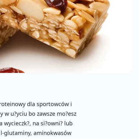
urt W Proszku, Emulgator Lecytyna Sojowa, Kwas Cytrynowy, Aromat), Izolat Bia?ek Sojowych, Koncentrat Bia?ek Serwatkowych, Syrop Inwertowany, Nieutwardzony T?uszcz Ro?linny, P?atki Sojowe, Krem O Smaku Waniliowym (Cukier, T?uszcz Ro?linny, Mleko, Serwatka, Emulgator Lecytyna Sojowa, Aromat, Barwnik E 100 I E 160c), Papaja Kandyzowana (Papaja, Cukier, Dwutlenek Siarki), Kokos, Ekstrudat Kukurydziano-Ziemniaczany (Kaszka Kukurydziana, Kaszka Ziemniaczana, Cukier, B?onnik Pszenny), Emulgator Lecytyna Rzepakowa, Aromat, L-Glutamina, Kwas Cytrynowy, Zag?stnik Guma Guar, L-Leucyna, Premiks Multiwitaminowy (Patrz: Tabelka), L-Izoleucyna, L-Walina, Sk?adnik Przeciwutleniaj?cy (E-306, E-304, E-300), Substancja Konserwuj?ca Kwas Sorbowy.Alergeny: Gluten, Soja, Mleko. Produkt Mo?e Zawiera? ?ladowe Ilo?ci Orzechów, Arachidów I Sezamu.Sk?adniki Excelent Double Bar:Smak Czekolada+nugat: syrop glukozowo-fruktozowy,czekolada mleczna 14 % (cukier, t?uszcz kakaowy, mleko pó?t?uste, kakao, emulgatory lecytyna sojowa i E 476, aromat), izolat bia?ek sojowych, serwatkowy koncentrat proteinowy, syrop inwertowany, nieutwardzony t?uszcz ro?linny (palmowy, z nasion palmy i bambusowy), p?atki sojowe, krem o smaku orzecha lakowego (cukier, t?uszcz ro?linny, serwatka, mleko, pra?one orzechy laskowe, kakao, emulgator lecytyna sojowa, aromat, barwnik E 160c), kandyzowana ?urawina 3,5 % (?urawina, cukier, olej s?onecznikowy), kokos (kokos, dwutlenek siarki), emulgator lecytyna rzepakowa, ekstrudat kukurydziano-ziemniaczany (kaszka kukurydziana, pure ziemniaczane, cukier, b?onnik pszenny), kakao, aromat, L-glutamina, przeciwutleniacze (E 306, E 304, E 300), substancja zag?szczaj?ca guma guar, L-leucyna, premiks witaminowy (witaminy: E, B1, B6, B2, B12, B3, B5, H, C i kwas foliowy), barwnik karmel, L-izoleucyna, L-walina, substancja konserwuj?ca kwas sorbowy.Produkt zawiera alergeny: gluten, soj?, mleko, orzechy laskowe. Mo?e zawiera? ?ladowe ilo?ci orzechów, orzeszków ziemnych i sezamu.Smak Migda?y + pistacje: syrop glukozowo-fruktozowy,czekolada mleczna 14 % (cukier, t?uszcz kakaowy, mleko pó?t?uste, kakao, emulgatory lecytyna sojowa i E 476, aromat), izolat bia?ek sojowych, serwatkowy koncentrat proteinowy, syrop inwertowany, nieutwardzony t?uszcz ro?linny (palmowy, z nasion palmy i bambusowy), p?atki sojowe, krem o smaku waniliowym (cukier, t?uszcz ro?linny, serwatka, mleko, emulgator lecytyna sojowa, aromat, barwnik 160c), pistacje 3,5 %, kokos (kokos, dwutlenek siarki), emulgator lecytyna rzepakowa, ekstrudat kukurydziano-ziemniaczany (kaszka kukurydziana, pure ziemniaczane, cukier, b?onnik pszenny), aromat, L-glutamina, przeciwutleniacze (E 306, E 304, E 300), substancja zag?szczaj?ca guma guar, L-leucyna, zielona baza (E 104  mo?e mie? szkodliwy wp?yw na aktywno?? i skupienie uwagi u dzieci), premiks witaminowy (witaminy: E, B1, B6, B2, B12, B3, B5, H, C i kwas foliowy), L-izoleucyna, L-walina, barwnik karmel, substancja konserwuj?ca kwas sorbowyProdukt zawiera alergeny: gluten, soj?, mleko, pistacje. Mo?e zawiera? ?ladowe ilo?ci orzechów, orzeszków ziemnych i sezamu.Smak Cytryna+ twaro?ek+maliny z ?urawin?: syrop glukozowo-fruktozowy,czekolada mleczna 14 % (cukier, t?uszcz kakaowy, mleko pó?t?uste, kakao, emulgatory lecytyna sojowa i E 476, aromat), izolat bia?ek sojowych, serwatkowy koncentrat proteinowy, syrop inwertowany, nieutwardzony t?uszcz ro?linny (palmowy, z nasion