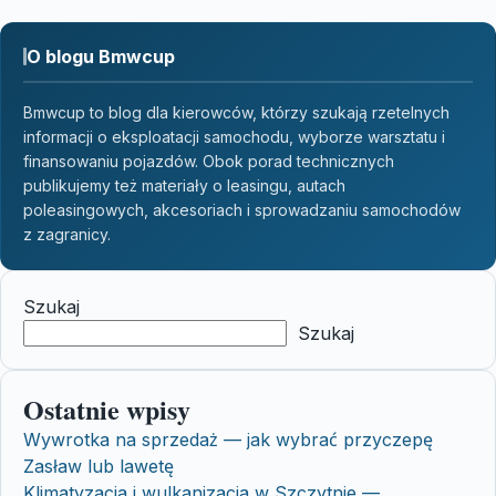
O blogu Bmwcup
Bmwcup to blog dla kierowców, którzy szukają rzetelnych
informacji o eksploatacji samochodu, wyborze warsztatu i
finansowaniu pojazdów. Obok porad technicznych
publikujemy też materiały o leasingu, autach
poleasingowych, akcesoriach i sprowadzaniu samochodów
z zagranicy.
Szukaj
Szukaj
Ostatnie wpisy
Wywrotka na sprzedaż — jak wybrać przyczepę
Zasław lub lawetę
Klimatyzacja i wulkanizacja w Szczytnie —