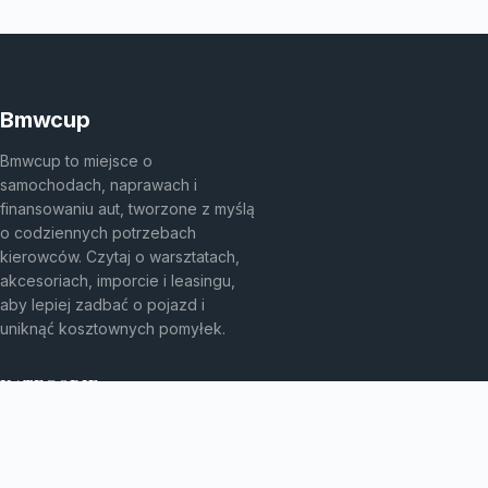
Bmwcup
Bmwcup to miejsce o
samochodach, naprawach i
finansowaniu aut, tworzone z myślą
o codziennych potrzebach
kierowców. Czytaj o warsztatach,
akcesoriach, imporcie i leasingu,
aby lepiej zadbać o pojazd i
uniknąć kosztownych pomyłek.
KATEGORIE
Bez kategorii
Leasing