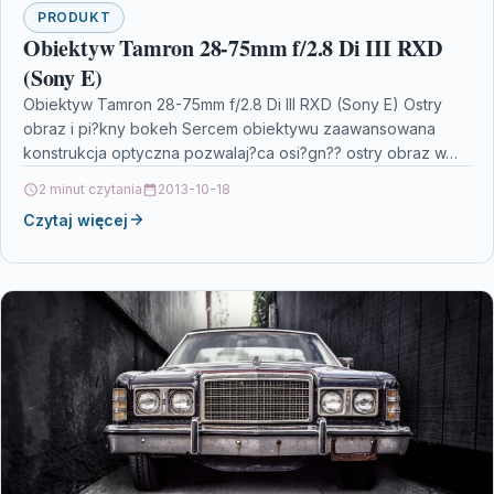
PRODUKT
Obiektyw Tamron 28-75mm f/2.8 Di III RXD
(Sony E)
Obiektyw Tamron 28-75mm f/2.8 Di III RXD (Sony E) Ostry
obraz i pi?kny bokeh Sercem obiektywu zaawansowana
konstrukcja optyczna pozwalaj?ca osi?gn?? ostry obraz w…
2 minut czytania
2013-10-18
Czytaj więcej