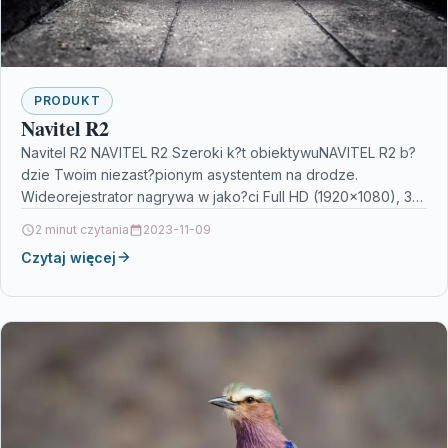
PRODUKT
Navitel R2
Navitel R2 NAVITEL R2 Szeroki k?t obiektywuNAVITEL R2 b?
dzie Twoim niezast?pionym asystentem na drodze.
Wideorejestrator nagrywa w jako?ci Full HD (1920×1080), 30
kl./s. Szeroki…
2 minut czytania
2023-11-09
Czytaj więcej