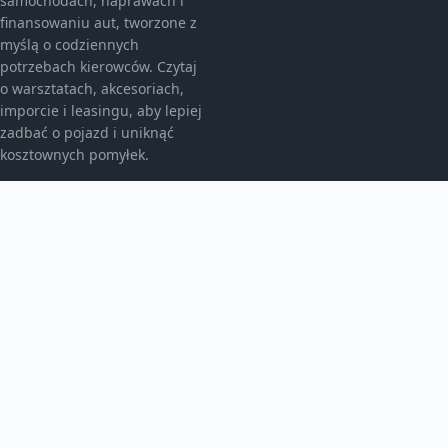
samochodach, naprawach i
finansowaniu aut, tworzone z
myślą o codziennych
potrzebach kierowców. Czytaj
o warsztatach, akcesoriach,
imporcie i leasingu, aby lepiej
zadbać o pojazd i uniknąć
kosztownych pomyłek.
KATEGORIE
Bez kategorii
Leasing
TEMATY
Motoryzacja
Produkt