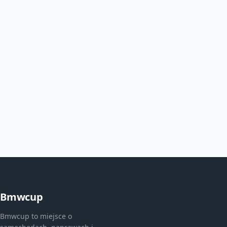
Bmwcup
Bmwcup to miejsce o