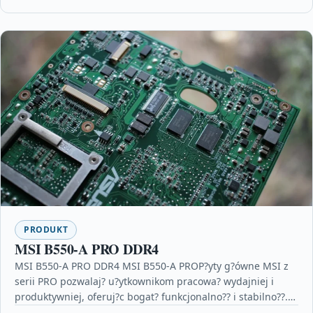
PRODUKT
MSI B550-A PRO DDR4
MSI B550-A PRO DDR4 MSI B550-A PROP?yty g?ówne MSI z
serii PRO pozwalaj? u?ytkownikom pracowa? wydajniej i
produktywniej, oferuj?c bogat? funkcjonalno?? i stabilno??.
MSI…