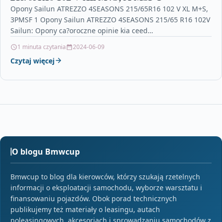
Opony Sailun ATREZZO 4SEASONS 215/65R16 102 V XL M+S,
3PMSF 1 Opony Sailun ATREZZO 4SEASONS 215/65 R16 102V
Sailun: Opony ca?oroczne opinie kia ceed…
1 minuta czytania
2024-06-09
Czytaj więcej
O blogu Bmwcup
Bmwcup to blog dla kierowców, którzy szukają rzetelnych
informacji o eksploatacji samochodu, wyborze warsztatu i
finansowaniu pojazdów. Obok porad technicznych
publikujemy też materiały o leasingu, autach
poleasingowych, akcesoriach i sprowadzaniu samochodów z