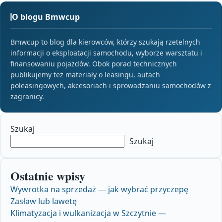
O blogu Bmwcup
Bmwcup to blog dla kierowców, którzy szukają rzetelnych
informacji o eksploatacji samochodu, wyborze warsztatu i
finansowaniu pojazdów. Obok porad technicznych
publikujemy też materiały o leasingu, autach
poleasingowych, akcesoriach i sprowadzaniu samochodów z
zagranicy.
Szukaj
Szukaj
Ostatnie wpisy
Wywrotka na sprzedaż — jak wybrać przyczepę
Zasław lub lawetę
Klimatyzacja i wulkanizacja w Szczytnie —