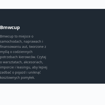
Bmwcup
Bmwcup to miejsce o
samochodach, naprawach i
finansowaniu aut, tworzone z
myślą o codziennych
potrzebach kierowców. Czytaj
o warsztatach, akcesoriach,
imporcie i leasingu, aby lepiej
zadbać o pojazd i uniknąć
kosztownych pomyłek.
KATEGORIE
Bez kategorii