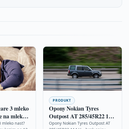
PRODUKT
are 3 mleko
Opony Nokian Tyres
e na mleku
Outpost AT 285/45R22 114
esi?cu 400g
H –
3 mleko nast?
Opony Nokian Tyres Outpost AT