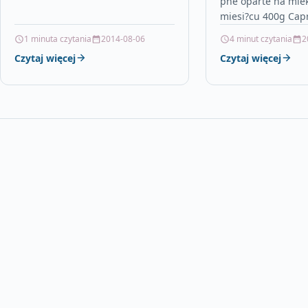
pne oparte na mle
kierunkowy wzór bie?nika.
miesi?cu 400g Capr
Pozwala…
mleko nast?pne op
1 minuta czytania
2014-08-06
4 minut czytania
2
kozim, powy?ej 12.
Czytaj więcej
Czytaj więcej