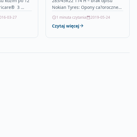
ku kozim po 12
285/45R22 114 H – brak opisu
icare® 3 
Nokian Tyres: Opony ca?oroczne
arte na mleku
vw t3, vw transporter t5, x4 bmw,
016-03-27
1 minuta czytania
2019-05-24
…
podstawowe znaki…
Czytaj więcej