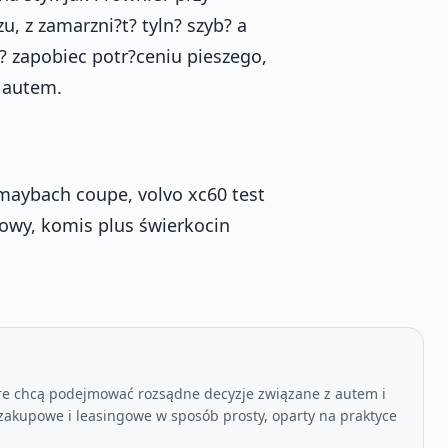
, z zamarzni?t? tyln? szyb? a
? zapobiec potr?ceniu pieszego,
m autem.
 maybach coupe, volvo xc60 test
iowy, komis plus świerkocin
re chcą podejmować rozsądne decyzje związane z autem i
akupowe i leasingowe w sposób prosty, oparty na praktyce