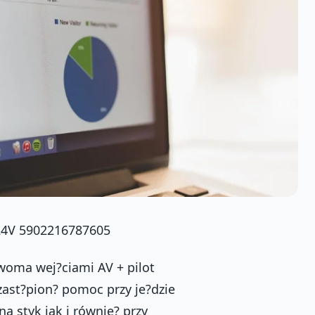
4V 5902216787605
oma wej?ciami AV + pilot
ast?pion? pomoc przy je?dzie
 styk jak i równie? przy