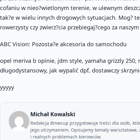
cofaniu w nieo?wietlonym terenie, w ulewnym deszczu
tak?e w wielu innych drogowych sytuacjach. Mog? te
rowerzysty czy zwierz?cia przebiegaj?cego za naszy
ABC Vision: Pozosta?e akcesoria do samochodu
opel meriva b opinie, jdm style, yamaha grizzly 250,
długodystansowy, jak wypalić dpf, dostawczy skrzyn
yyyyy
Michał Kowalski
Redakcja Bmwcup przygotowuje treści dla osób, któ
jego utrzymaniem. Opisujemy tematy warsztatowe, z
i realnych problemach kierowców.