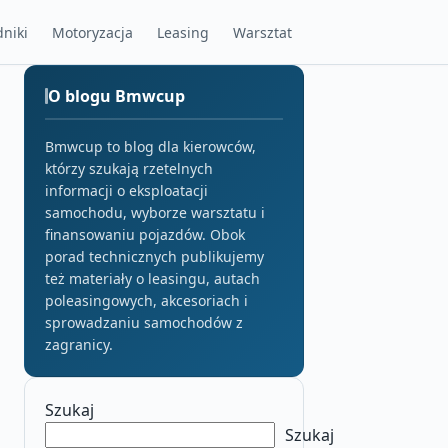
niki
Motoryzacja
Leasing
Warsztat
O blogu Bmwcup
Bmwcup to blog dla kierowców,
którzy szukają rzetelnych
informacji o eksploatacji
samochodu, wyborze warsztatu i
finansowaniu pojazdów. Obok
porad technicznych publikujemy
też materiały o leasingu, autach
poleasingowych, akcesoriach i
sprowadzaniu samochodów z
zagranicy.
Szukaj
Szukaj