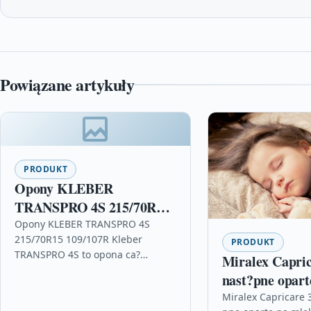
Powiązane artykuły
PRODUKT
Opony KLEBER
TRANSPRO 4S 215/70R15
109/107R
Opony KLEBER TRANSPRO 4S
215/70R15 109/107R Kleber
PRODUKT
TRANSPRO 4S to opona ca?
Miralex Capric
oroczna klasy ?redniej. Jest
nast?pne opart
przeznaczona do samochodów
kozim po 12 mi
Miralex Capricare 
dostawczych.Opona posiada