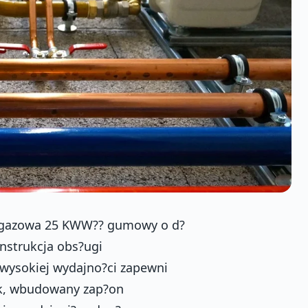
 gazowa 25 KWW?? gumowy o d?
nstrukcja obs?ugi
ysokiej wydajno?ci zapewni
nik, wbudowany zap?on