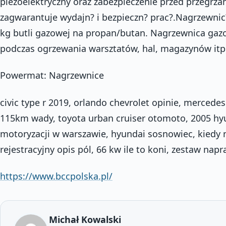
piezoelektryczny oraz zabezpieczenie przed przegrz
zagwarantuje wydajn? i bezpieczn? prac?.Nagrzewnic
kg butli gazowej na propan/butan. Nagrzewnica gaz
podczas ogrzewania warsztatów, hal, magazynów itp
Powermat: Nagrzewnice
civic type r 2019, orlando chevrolet opinie, mercedes
115km wady, toyota urban cruiser otomoto, 2005 h
motoryzacji w warszawie, hyundai sosnowiec, kiedy
rejestracyjny opis pól, 66 kw ile to koni, zestaw nap
https://www.bccpolska.pl/
Michał Kowalski