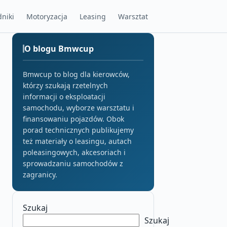
niki
Motoryzacja
Leasing
Warsztat
O blogu Bmwcup
Bmwcup to blog dla kierowców,
którzy szukają rzetelnych
informacji o eksploatacji
samochodu, wyborze warsztatu i
finansowaniu pojazdów. Obok
porad technicznych publikujemy
też materiały o leasingu, autach
poleasingowych, akcesoriach i
sprowadzaniu samochodów z
zagranicy.
Szukaj
Szukaj