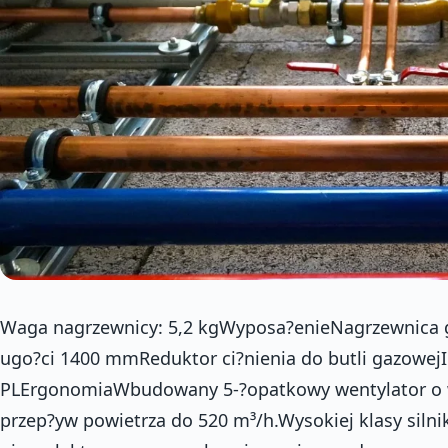
Waga nagrzewnicy: 5,2 kgWyposa?enieNagrzewnica
ugo?ci 1400 mmReduktor ci?nienia do butli gazowejI
PLErgonomiaWbudowany 5-?opatkowy wentylator o w
przep?yw powietrza do 520 m³/h.Wysokiej klasy sil