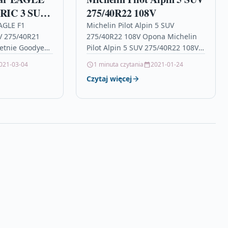
IC 3 SUV
275/40R22 108V
7Y XL FR
AGLE F1
Michelin Pilot Alpin 5 SUV
 275/40R21
275/40R22 108V Opona Michelin
letnie Goodyear
Pilot Alpin 5 SUV 275/40R22 108V
ic 3 SUV w
2021 – opony zimowe Michelin:
021-03-04
1 minuta czytania
2021-01-24
R21 107Y…
Opony zimowe orurowanie dacia…
Czytaj więcej