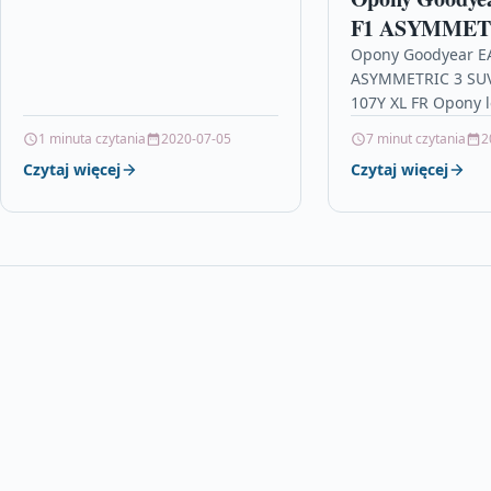
Falken: Opony terenowe letnie
F1 ASYMMETR
samochody do 2000, hyundai i40
275/40R21 10
Opony Goodyear E
lpg, mazda…
ASYMMETRIC 3 SUV
107Y XL FR Opony 
Eagle F1 Asymmetr
1 minuta czytania
2020-07-05
7 minut czytania
2
rozmiarze 275/40 
Czytaj więcej
Czytaj więcej