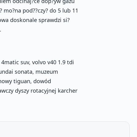
aniem odcinaj?ce dop?yw gazu
? mo?na pod??czy? do 5 lub 11
owa doskonale sprawdzi si?
.
 4matic suv, volvo v40 1.9 tdi
yundai sonata, muzeum
 nowy tiguan, dowód
rawczy dyszy rotacyjnej karcher